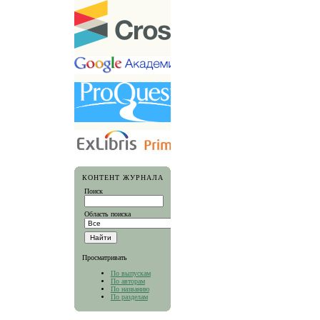
КОНТЕНТ ЖУРНАЛА
Поиск
Область поиска
Просматривать
По выпускам
По авторам
По названию
По разделам