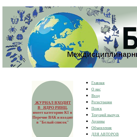
Главная
О нас
Вход
ЖУРНАЛ ВХОДИТ
Регистрация
В ЯДРО РИНЦ
,
Поиск
имеет категорию К1 в
Текущий выпуск
Перечне ВАК и входит
Архивы
в "Белый список"
Объявления
ДЛЯ АВТОРОВ