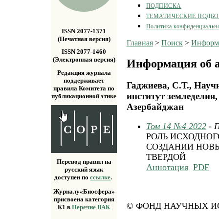
ПОДПИСКА
ТЕМАТИЧЕСКИЕ ПОДБ
Политика конфиденциальн
ISSN 2077-1371
(Печатная версия)
Главная
>
Поиск
>
Информа
ISSN 2077-1460
(Электронная версия)
Информация об а
Редакция журнала
поддерживает
Гаджиева, С.Т., Науч
правила Комитета по
институт земледелия,
публикационной этике
Азербайджан
Том 14 №4 2022
- 
РОЛЬ ИСХОДНОГ
СОЗДАНИИ НОВ
ТВЕРДОЙ
Перевод правил на
Аннотация
PDF
русский язык
доступен по
ссылке
.
Журналу«Биосфера»
присвоена категория
© ФОНД НАУЧНЫХ ИС
К1 в
Перечне ВАК