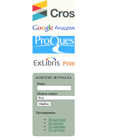
КОНТЕНТ ЖУРНАЛА
Поиск
Область поиска
Просматривать
По выпускам
По авторам
По названию
По разделам