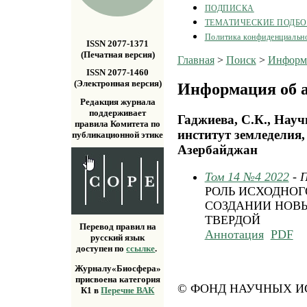
ПОДПИСКА
ТЕМАТИЧЕСКИЕ ПОДБ
Политика конфиденциальн
ISSN 2077-1371
(Печатная версия)
Главная
>
Поиск
>
Информа
ISSN 2077-1460
(Электронная версия)
Информация об а
Редакция журнала
поддерживает
Гаджиева, С.К., Науч
правила Комитета по
институт земледелия,
публикационной этике
Азербайджан
Том 14 №4 2022
- 
РОЛЬ ИСХОДНОГ
СОЗДАНИИ НОВ
ТВЕРДОЙ
Перевод правил на
Аннотация
PDF
русский язык
доступен по
ссылке
.
Журналу«Биосфера»
присвоена категория
© ФОНД НАУЧНЫХ ИС
К1 в
Перечне ВАК