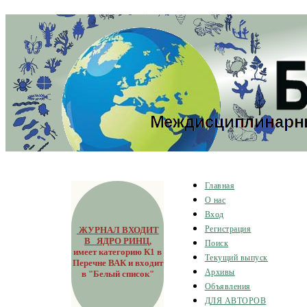
Главная
О нас
Вход
ЖУРНАЛ ВХОДИТ
Регистрация
В ЯДРО РИНЦ
,
Поиск
имеет категорию К1 в
Текущий выпуск
Перечне ВАК и входит
Архивы
в "Белый список"
Объявления
ДЛЯ АВТОРОВ