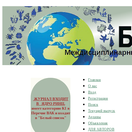
Главная
О нас
Вход
ЖУРНАЛ ВХОДИТ
Регистрация
В ЯДРО РИНЦ
,
Поиск
имеет категорию К1 в
Текущий выпуск
Перечне ВАК и входит
Архивы
в "Белый список"
Объявления
ДЛЯ АВТОРОВ