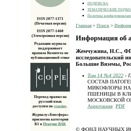
ПОДПИСКА
ТЕМАТИЧЕСКИЕ ПОДБ
Политика конфиденциальн
ISSN 2077-1371
(Печатная версия)
Главная
>
Поиск
>
Информа
ISSN 2077-1460
(Электронная версия)
Информация об а
Редакция журнала
поддерживает
Жемчужина, Н.С., Ф
правила Комитета по
исследовательский и
публикационной этике
Большие Вяземы, Рос
Том 14 №4 2022
- 
СОСТАВ ПАТОГ
МИКОФЛОРЫ НА
ПШЕНИЦЫ В КЛ
Перевод правил на
МОСКОВСКОЙ ОБ
русский язык
Аннотация
PDF
доступен по
ссылке
.
Журналу«Биосфера»
присвоена категория
К1 в
Перечне ВАК
© ФОНД НАУЧНЫХ ИС