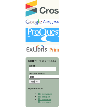
КОНТЕНТ ЖУРНАЛА
Поиск
Область поиска
Просматривать
По выпускам
По авторам
По названию
По разделам