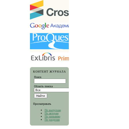
КОНТЕНТ ЖУРНАЛА
Поиск
Область поиска
Просматривать
По выпускам
По авторам
По названию
По разделам