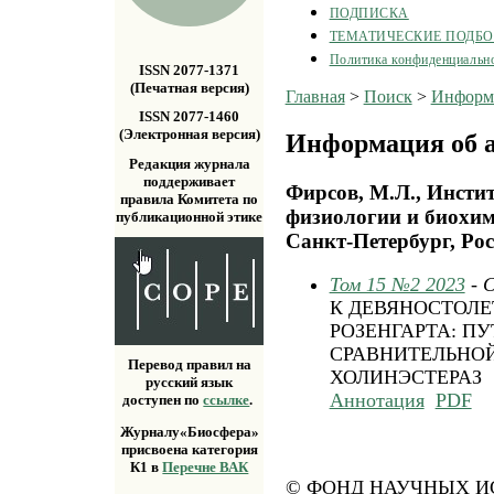
ПОДПИСКА
ТЕМАТИЧЕСКИЕ ПОДБ
Политика конфиденциальн
ISSN 2077-1371
(Печатная версия)
Главная
>
Поиск
>
Информа
ISSN 2077-1460
(Электронная версия)
Информация об а
Редакция журнала
поддерживает
Фирсов, М.Л., Инсти
правила Комитета по
физиологии и биохим
публикационной этике
Санкт-Петербург, Ро
Том 15 №2 2023
- 
К ДЕВЯНОСТОЛЕ
РОЗЕНГАРТА: П
СРАВНИТЕЛЬНО
Перевод правил на
ХОЛИНЭСТЕРАЗ
русский язык
Аннотация
PDF
доступен по
ссылке
.
Журналу«Биосфера»
присвоена категория
К1 в
Перечне ВАК
© ФОНД НАУЧНЫХ ИС