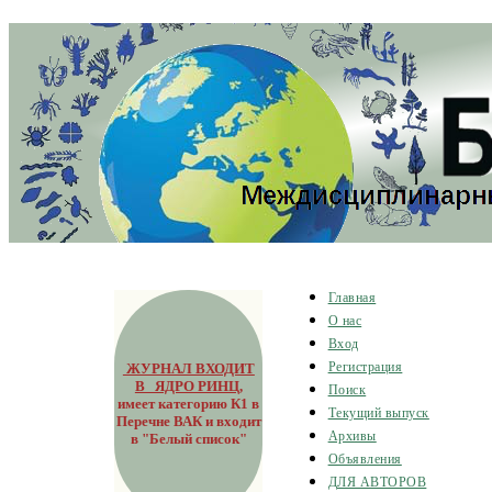
Главная
О нас
Вход
ЖУРНАЛ ВХОДИТ
Регистрация
В ЯДРО РИНЦ
,
Поиск
имеет категорию К1 в
Текущий выпуск
Перечне ВАК и входит
Архивы
в "Белый список"
Объявления
ДЛЯ АВТОРОВ