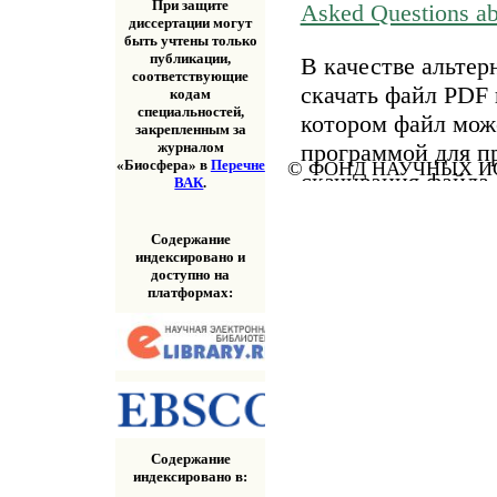
При защите
Asked Questions a
диссертации могут
быть учтены только
публикации,
В качестве альтер
соответствующие
скачать файл PDF 
кодам
специальностей,
котором файл мож
закрепленным за
программой для п
журналом
«Биосфера» в
Перечне
© ФОНД НАУЧНЫХ ИС
скачивания файла
ВАК
.
«Скачать» выше.
Содержание
индексировано и
доступно на
платформах:
Содержание
индексировано в: