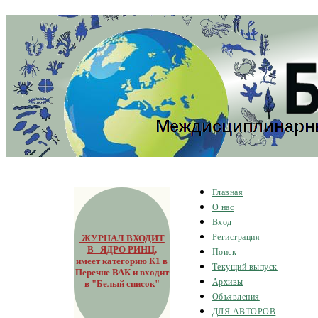
Главная
О нас
Вход
ЖУРНАЛ ВХОДИТ
Регистрация
В ЯДРО РИНЦ
,
Поиск
имеет категорию К1 в
Текущий выпуск
Перечне ВАК и входит
Архивы
в "Белый список"
Объявления
ДЛЯ АВТОРОВ