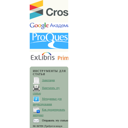
ИНСТРУМЕНТЫ ДЛЯ
СТАТЬИ
Аннотация
Напечатать эту
статью
Метаданные для
индексирования
Как процитировать
материал
Отправить эту статью
по почте
(Требуется вход в