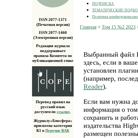
ПОДПИСКА
ТЕМАТИЧЕСКИЕ ПОДБ
Политика конфиденциальн
ISSN 2077-1371
(Печатная версия)
Главная
>
Том 15 №2 2023
ISSN 2077-1460
(Электронная версия)
Редакция журнала
поддерживает
Выбранный файл P
правила Комитета по
публикационной этике
здесь, если в ваш
установлен плаги
(например, после
Reader
).
Если вам нужна д
Перевод правил на
русский язык
информация о том,
доступен по
ссылке
.
сохранить и работ
Журналу«Биосфера»
издательства Highw
присвоена категория
К1 в
Перечне ВАК
размещен полезн