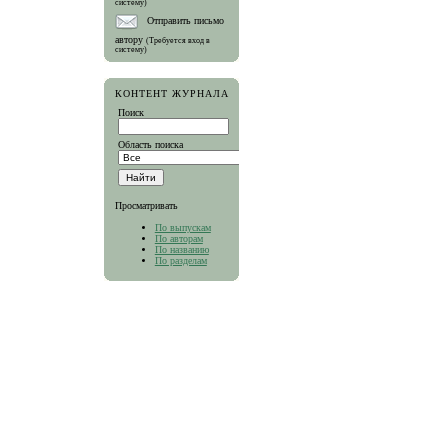
систему)
Отправить письмо
автору
(Требуется вход в
систему)
КОНТЕНТ ЖУРНАЛА
Поиск
Область поиска
Просматривать
По выпускам
По авторам
По названию
По разделам