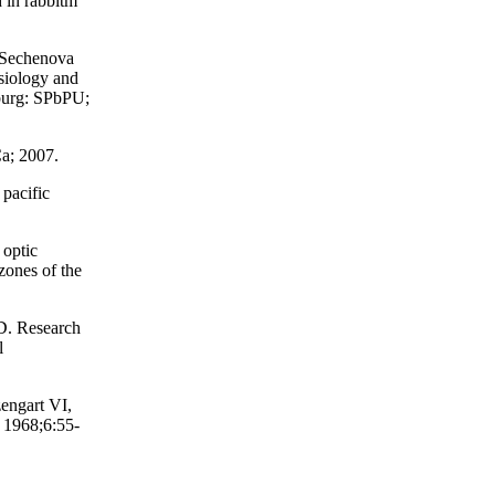
d in rabbitm
. Sechenova
ysiology and
sburg: SPbPU;
a; 2007.
pacific
 optic
zones of the
D. Research
l
engart VI,
 1968;6:55-