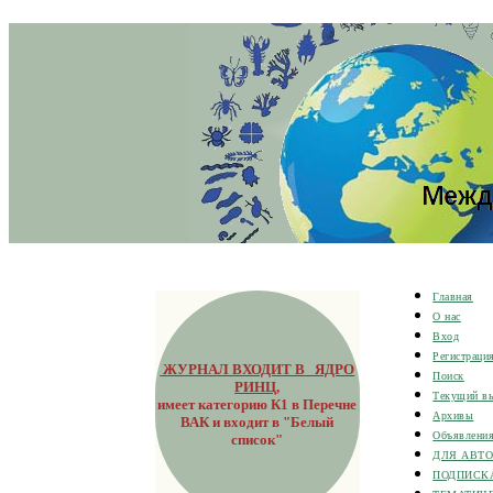
Главная
О нас
Вход
Регистраци
ЖУРНАЛ ВХОДИТ В ЯДРО
Поиск
РИНЦ
,
Текущий в
имеет категорию К1 в Перечне
Архивы
ВАК и входит в "Белый
Объявлени
список"
ДЛЯ АВТ
ПОДПИСК