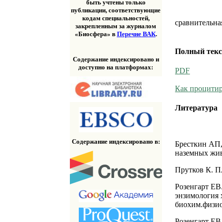
быть учтены только
публикации, соответствующие
кодам специальностей,
сравнительна
закрепленным за журналом
«Биосфера» в
Перечне ВАК
.
Полный текс
Содержание индексировано и
доступно на платформах:
PDF
Как процитир
Литература
Содержание индексировано в:
Бресткин АП,
наземных жив
Прутков К. П
Розенгарт ЕВ
энзимология 
биохим.физиол
Розенгарт ЕВ