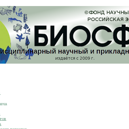
я
ыпуск
я
ОРОВ
А