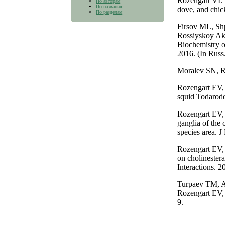
Rozengart VI. 
По авторам
По названию
dove, and chic
По разделам
Firsov ML, Shp
Rossiyskoy Aka
Biochemistry o
2016. (In Russ
Moralev SN, R
Rozengart EV, 
squid Todarode
Rozengart EV, 
ganglia of the 
species area. 
Rozengart EV,
on cholinester
Interactions. 2
Turpaev TM, A
Rozengart EV, 
9.