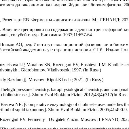
го метода таксономии кальмаров. Журн эвол биохим физиол. 200
, Розенгарт ЕВ. Ферменты - двигатели жизни. М.: ЛЕНАНД; 202
. Влияние тренировки на содержание аденозинтрифосфорной ки
ков, голубей и кур. Биохимия. 1937;11:657-64.
паков АО, ред. Институт эволюционной физиологии и биохим
Российской академии наук: страницы истории. СПб.: Изд-во Пол
Kuznetsova LP, Moraliov SN, Rozengart EV, Epshteyn LM. Kholineste
otnykh i Gidrobiontov. Vladivostok; 1997. (In Russ.)
ody Razdumij]. Moscow: Ripol-Klassik; 2021. (In Russ.)
hehigh-pressurechemistry, barophysiological chemistry, and comparat
cholinesterases]. Zhurn Evol Biokhim Fiziol. 2012;48(4):317(In Russ.
Basova NE. [Comparative enzymology of cholinesterases underlies th
thod of squid taxonomy]. Zhurn Evol Biokhim Fiziol. 2005;41:490-9. 
 Rozengart EV. Fermenty - Dvigateli Zhizni. Moscow: LENAND; 2022.