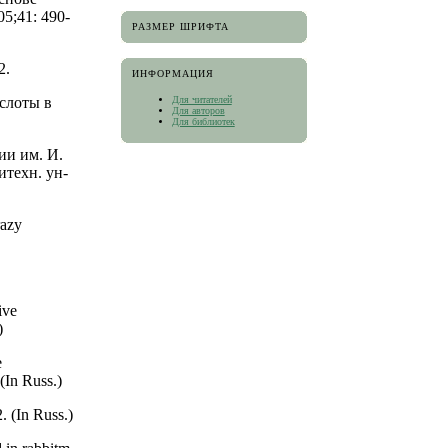
5;41: 490-
РАЗМЕР ШРИФТА
2.
ИНФОРМАЦИЯ
Для читателей
слоты в
Для авторов
Для библиотек
ии им. И.
итехн. ун-
razy
ive
)
e
(In Russ.)
 (In Russ.)