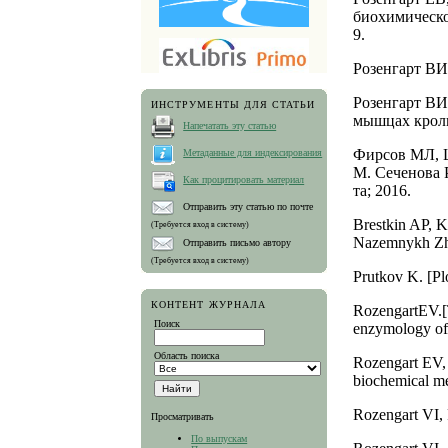
биохимическо
9.
Розенгарт ВИ
Розенгарт ВИ
ИНСТРУМЕНТЫ ДЛЯ СТАТЬИ
мышцах кроли
Напечатать эту статью
Фирсов МЛ, Ш
Метаданные для индексирования
М. Сеченова 
Как процитировать материал
та; 2016.
Отправить эту статью по почте
Brestkin AP, 
(Требуется вход в систему)
Nazemnykh Zhiv
Отправить письмо автору
(Требуется вход в систему)
Prutkov K. [Pl
КОНТЕНТ ЖУРНАЛА
RozengartEV.[T
Поиск
enzymology of 
Область поиска
Rozengart EV, 
biochemical me
Rozengart VI,
Просматривать
По выпускам