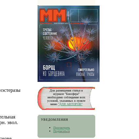
нэстеразы
Для размещения статьи в
журнале "Биосфера"
необходимо соблюдение всех
условий, указанных в пункте
меню
"ДЛЯ АВТОРОВ"
тельная
УВЕДОМЛЕНИЯ
н. эвол.
Просмотреть
Подписаться
основе