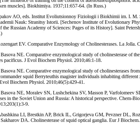
[The influence of training on the content of adenosinetriphosphoric aci
ken muscles]. Biokhimiya. 1937;11:657-64. (In Russ.)
akov AO, eds. Institut Evoliutsionnoy Fiziologii i Biokhimii im. I. M
demii Nauk: Stranitsy Istorii. [Sechenov Institute of Evolutionary Ph
f the Russian Academy of Sciences: Pages of its History]. Saint Peter
.)
ozengart EV. Comparative Enzymology of Cholinesterases. La Jolla. C
Basova NE. Comparative enzymological study of cholinesterase of the 
s pacificus. J Evol Biochem Physiol. 2010;46:1-18.
Basova NE. Comparative enzymological study of cholinesterases from
commander squid Berryteuthis magister individuals inhabiting different 
J Evol Biochem Physiol. 2010;46(5):429-41.
 Basova NE, Moralev SN, Lushchekina SV, Masson P, Varfolomeev S
ases in the Soviet Union and Russia: A historical perspective. Chem-Bio
013;203(1):3-9.
bashkina LI, Brestkin AP, Brick IL, Grigorjeva GM, Pevzner DL, Roz
Sakharov DA. Cholinesterase of squid optical ganglia. Eur J Biochem.