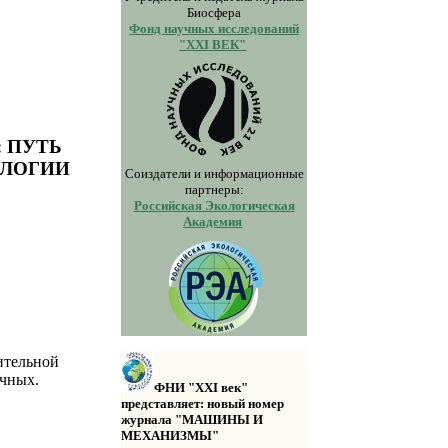
Биосфера
Фонд научных исследований
"XXI ВЕК"
: ПУТЬ
ОЛОГИИ
Соиздатели и информационные
партнеры:
Российская Экологическая
Академия
ительной
очных.
ФНИ "XXI век"
представляет: новый номер
журнала "МАШИНЫ И
МЕХАНИЗМЫ"