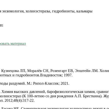
я энзимология, холинэстеразы, гидробионты, кальмары
т:
овать материал
 Кузнецова ЛП, Моралёв СН, Розенгарт ЕВ, Эпштейн ЛМ. Холи
отных и гидробионтов.Владивосток; 1997.
лоды раздумий. М.: Рипол-Классик; 2021.
. Химия высоких давлений, барофизиологическая химия, сравни
холинэстераз (К 100-летию со дня рождения А.П. Бресткина). Жур
. 2012;48(4):317-22.
, Басова НЕ. Сравнительная энзимология холинэстераз лежит в 