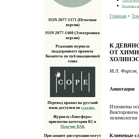
ТЕМАТИЧ
Политика к
Главная
>
Том
ISSN 2077-1371 (Печатная
версия)
ISSN 2077-1460 (Электронная
версия)
К ДЕВЯН
Редакция журнала
поддерживает правила
ОТ ХИМИ
Комитета по публикационной
ХОЛИНЭС
этике
М.Л. Фирсов, 
Аннотация
Перевод правил на русский
Изложены осн
язык доступен по
ссылке
.
Викторовича 
Журналу«Биосфера»
энзимологии 
присвоена категория К1 в
Перечне ВАК
Ключевые с
При защите диссертации могут