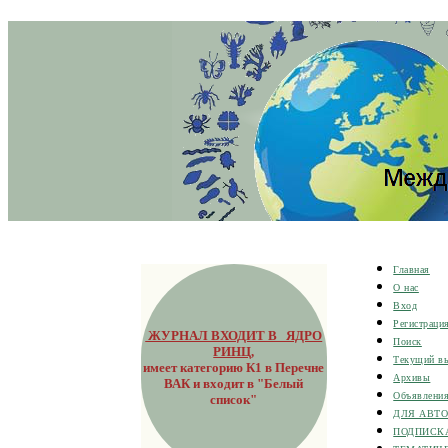
Главная
О нас
Вход
Регистраци
ЖУРНАЛ ВХОДИТ В ЯДРО
Поиск
РИНЦ
,
Текущий в
имеет категорию К1 в Перечне
Архивы
ВАК и входит в "Белый
Объявлени
список"
ДЛЯ АВТ
ПОДПИСК