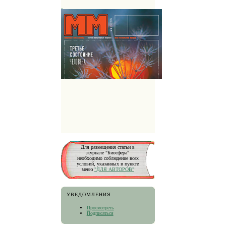
Для размещения статьи в
журнале "Биосфера"
необходимо соблюдение всех
условий, указанных в пункте
меню
"ДЛЯ АВТОРОВ"
УВЕДОМЛЕНИЯ
Просмотреть
Подписаться