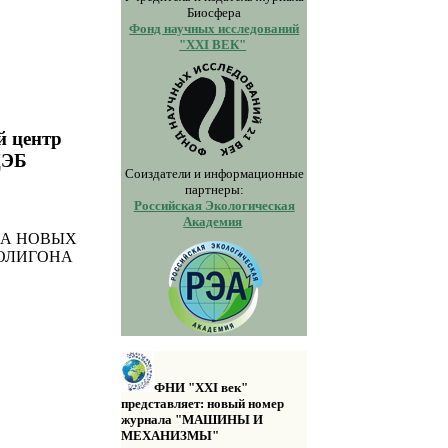
Биосфера
Фонд научных исследований
"XXI ВЕК"
й центр
ЦЭБ
Соиздатели и информационные
партнеры:
Российская Экологическая
Академия
НА НОВЫХ
ПОЛИГОНА
ФНИ "XXI век"
представляет: новый номер
журнала "МАШИНЫ И
МЕХАНИЗМЫ"