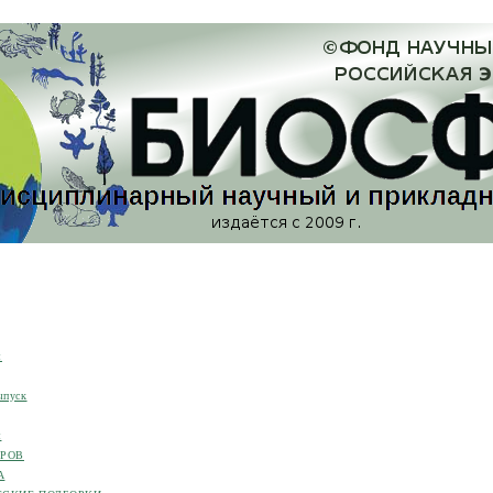
я
ыпуск
я
ОРОВ
А