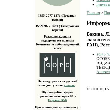
ТЕМАТИЧ
Политика к
Главная
>
По
ISSN 2077-1371 (Печатная
версия)
Информа
ISSN 2077-1460 (Электронная
версия)
Бакина, Л.
Редакция журнала
экологиче
поддерживает правила
РАН), Рос
Комитета по публикационной
этике
Том 6 №
ОСОБЕ
ВИДАХ
ТВЕРД
Аннота
Перевод правил на русский
язык доступен по
ссылке
.
© ФОНД НА
Журналу«Биосфера»
присвоена категория К1 в
Перечне ВАК
При защите диссертации могут