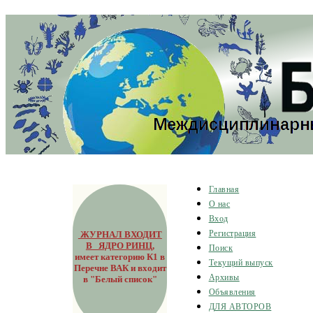
Главная
О нас
Вход
ЖУРНАЛ ВХОДИТ
Регистрация
В ЯДРО РИНЦ
,
Поиск
имеет категорию К1 в
Текущий выпуск
Перечне ВАК и входит
Архивы
в "Белый список"
Объявления
ДЛЯ АВТОРОВ