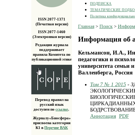
ПОДПИСКА
ТЕМАТИЧЕСКИЕ ПОДБ
Политика конфиденциальн
ISSN 2077-1371
(Печатная версия)
Главная
>
Поиск
>
Информа
ISSN 2077-1460
(Электронная версия)
Информация об а
Редакция журнала
поддерживает
Кельмансон, И.А., И
правила Комитета по
педагогики и психол
публикационной этике
университета семьи и
Валленберга, Россия
Том 7 № 1 2015
- 
ЭКОЛОГИЧЕСКИЕ
БИОЛОГИЧЕСКИ
Перевод правил на
ЦИРКАДИАННЫХ
русский язык
БОДРСТВОВАНИЕ
доступен по
ссылке
.
Аннотация
PDF
Журналу«Биосфера»
присвоена категория
К1 в
Перечне ВАК