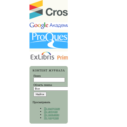
КОНТЕНТ ЖУРНАЛА
Поиск
Область поиска
Просматривать
По выпускам
По авторам
По названию
По разделам