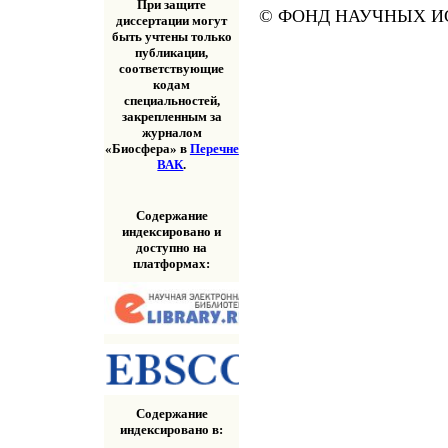
При защите
© ФОНД НАУЧНЫХ ИС
диссертации могут
быть учтены только
публикации,
соответствующие
кодам
специальностей,
закрепленным за
журналом
«Биосфера» в
Перечне
ВАК
.
Содержание
индексировано и
доступно на
платформах:
Содержание
индексировано в: