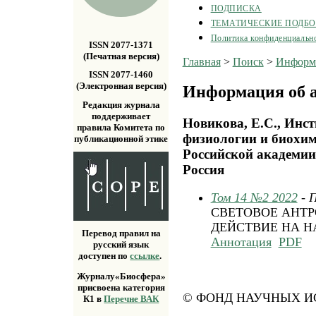
ПОДПИСКА
ТЕМАТИЧЕСКИЕ ПОДБ
Политика конфиденциальн
ISSN 2077-1371
(Печатная версия)
Главная
>
Поиск
>
Информа
ISSN 2077-1460
(Электронная версия)
Информация об а
Редакция журнала
поддерживает
Новикова, Е.С., Инс
правила Комитета по
физиологии и биохим
публикационной этике
Российской академии
Россия
Том 14 №2 2022
- 
СВЕТОВОЕ АНТР
ДЕЙСТВИЕ НА 
Перевод правил на
Аннотация
PDF
русский язык
доступен по
ссылке
.
Журналу«Биосфера»
присвоена категория
© ФОНД НАУЧНЫХ ИС
К1 в
Перечне ВАК