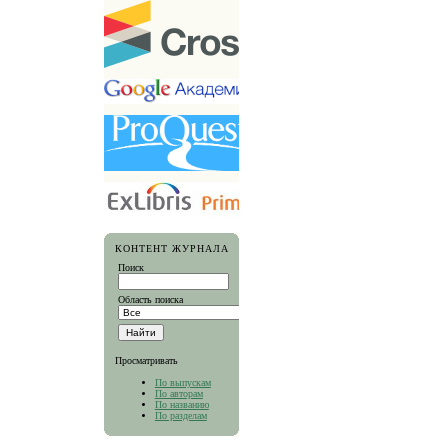
КОНТЕНТ ЖУРНАЛА
Поиск
Область поиска
Просматривать
По выпускам
По авторам
По названию
По разделам