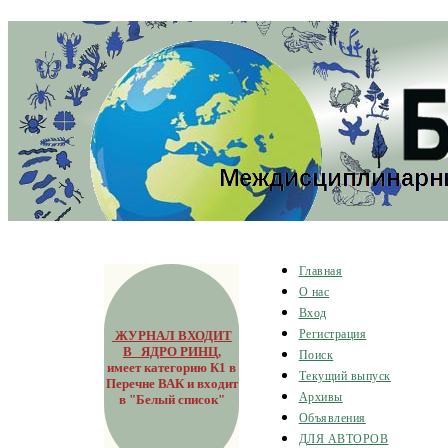
Главная
О нас
Вход
ЖУРНАЛ ВХОДИТ
Регистрация
В ЯДРО РИНЦ
,
Поиск
имеет категорию К1 в
Текущий выпуск
Перечне ВАК и входит
Архивы
в "Белый список"
Объявления
ДЛЯ АВТОРОВ