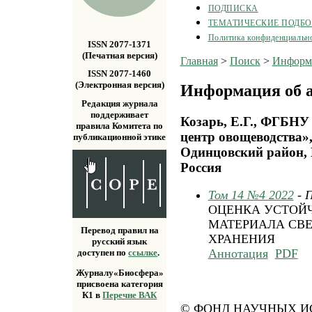
ПОДПИСКА
ТЕМАТИЧЕСКИЕ ПОДБ
Политика конфиденциальн
ISSN 2077-1371
(Печатная версия)
Главная
>
Поиск
>
Информа
ISSN 2077-1460
(Электронная версия)
Информация об а
Редакция журнала
поддерживает
Козарь, Е.Г., ФГБН
правила Комитета по
центр овощеводства
публикационной этике
Одинцовский район, 
Россия
Том 14 №4 2022
- 
ОЦЕНКА УСТОЙ
МАТЕРИАЛА СВЕ
Перевод правил на
ХРАНЕНИЯ
русский язык
Аннотация
PDF
доступен по
ссылке
.
Журналу«Биосфера»
присвоена категория
К1 в
Перечне ВАК
© ФОНД НАУЧНЫХ ИС