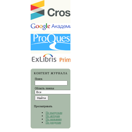
КОНТЕНТ ЖУРНАЛА
Поиск
Область поиска
Просматривать
По выпускам
По авторам
По названию
По разделам