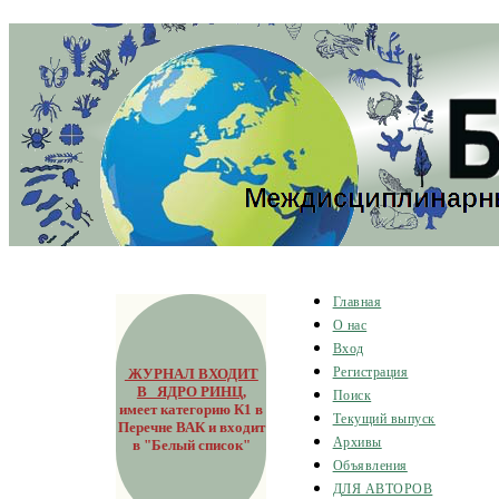
Главная
О нас
Вход
ЖУРНАЛ ВХОДИТ
Регистрация
В ЯДРО РИНЦ
,
Поиск
имеет категорию К1 в
Текущий выпуск
Перечне ВАК и входит
Архивы
в "Белый список"
Объявления
ДЛЯ АВТОРОВ