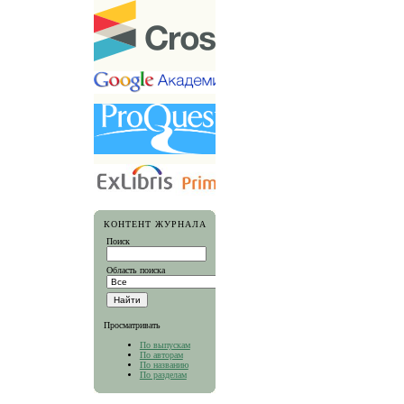
КОНТЕНТ ЖУРНАЛА
Поиск
Область поиска
Просматривать
По выпускам
По авторам
По названию
По разделам