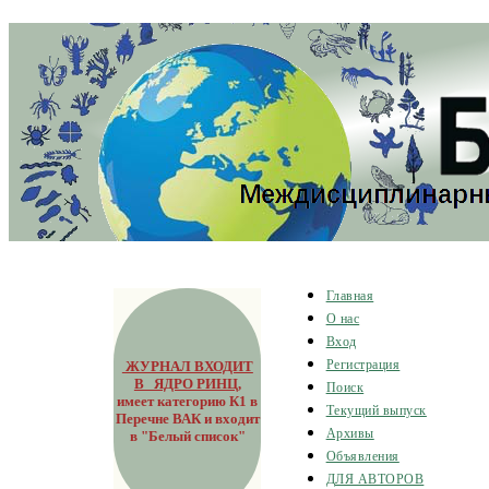
Главная
О нас
Вход
ЖУРНАЛ ВХОДИТ
Регистрация
В ЯДРО РИНЦ
,
Поиск
имеет категорию К1 в
Текущий выпуск
Перечне ВАК и входит
Архивы
в "Белый список"
Объявления
ДЛЯ АВТОРОВ