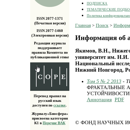
ПОДПИСКА
ТЕМАТИЧЕСКИЕ ПОДБ
Политика конфиденциальн
ISSN 2077-1371
(Печатная версия)
Главная
>
Поиск
>
Информа
ISSN 2077-1460
(Электронная версия)
Информация об а
Редакция журнала
поддерживает
Якимов, В.Н., Нижег
правила Комитета по
университет им. Н.И.
публикационной этике
Национальный исслед
Нижний Новгород, Р
Том 5 № 2 2013
- 
ФРАКТАЛЬНЫЕ 
УСТОЙЧИВОСТИ
Перевод правил на
Аннотация
PDF
русский язык
доступен по
ссылке
.
Журналу«Биосфера»
присвоена категория
© ФОНД НАУЧНЫХ ИС
К1 в
Перечне ВАК