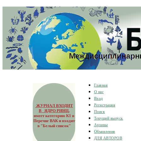
Главная
О нас
Вход
ЖУРНАЛ ВХОДИТ
Регистрация
В ЯДРО РИНЦ
,
Поиск
имеет категорию К1 в
Текущий выпуск
Перечне ВАК и входит
Архивы
в "Белый список"
Объявления
ДЛЯ АВТОРОВ