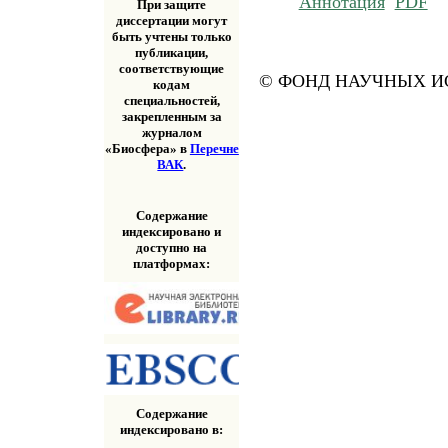
Аннотация
PDF
При защите
диссертации могут
быть учтены только
публикации,
соответствующие
© ФОНД НАУЧНЫХ ИС
кодам
специальностей,
закрепленным за
журналом
«Биосфера» в
Перечне
ВАК
.
Содержание
индексировано и
доступно на
платформах:
Содержание
индексировано в: