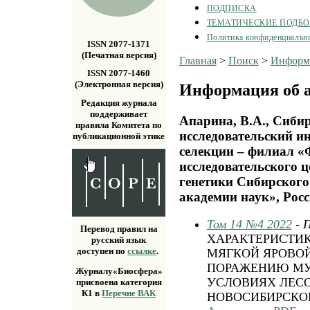
ПОДПИСКА
ТЕМАТИЧЕСКИЕ ПОДБ
Политика конфиденциальн
ISSN 2077-1371
(Печатная версия)
Главная
>
Поиск
>
Информа
ISSN 2077-1460
(Электронная версия)
Информация об а
Редакция журнала
поддерживает
Апарина, В.А., Сиби
правила Комитета по
исследовательский ин
публикационной этике
селекции – филиал «
исследовательского 
генетики Сибирского
академии наук», Рос
Том 14 №4 2022
- 
Перевод правил на
ХАРАКТЕРИСТИ
русский язык
доступен по
ссылке
.
МЯГКОЙ ЯРОВОЙ
ПОРАЖЕНИЮ МУ
Журналу«Биосфера»
УСЛОВИЯХ ЛЕСО
присвоена категория
К1 в
Перечне ВАК
НОВОСИБИРСКО