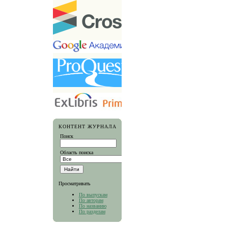
КОНТЕНТ ЖУРНАЛА
Поиск
Область поиска
Просматривать
По выпускам
По авторам
По названию
По разделам