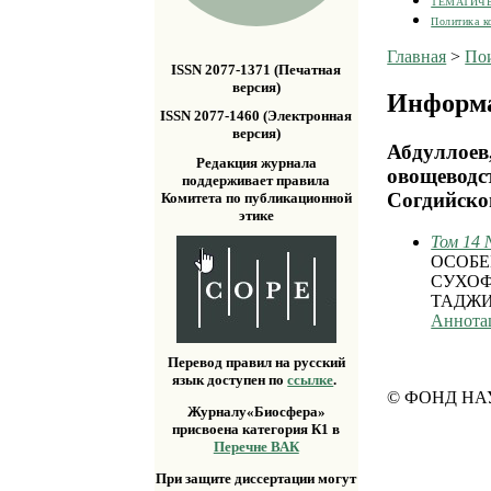
ТЕМАТИЧ
Политика к
Главная
>
По
ISSN 2077-1371 (Печатная
версия)
Информа
ISSN 2077-1460 (Электронная
версия)
Абдуллоев,
Редакция журнала
овощеводс
поддерживает правила
Согдийско
Комитета по публикационной
этике
Том 14 
ОСОБЕ
СУХОФ
ТАДЖ
Аннота
Перевод правил на русский
язык доступен по
ссылке
.
© ФОНД НА
Журналу«Биосфера»
присвоена категория К1 в
Перечне ВАК
При защите диссертации могут