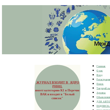
Главная
О нас
Вход
Регистраци
ЖУРНАЛ ВХОДИТ В ЯДРО
Поиск
РИНЦ
,
Текущий в
имеет категорию К1 в Перечне
Архивы
ВАК и входит в "Белый
Объявлени
список"
ДЛЯ АВТ
ПОДПИСК