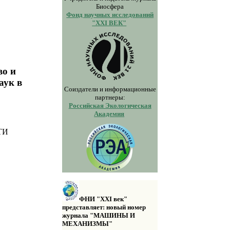
Биосфера
Фонд научных исследований
"XXI ВЕК"
во и
аук в
Соиздатели и информационные
партнеры:
Российская Экологическая
Академия
ТИ
ФНИ "XXI век"
представляет: новый номер
журнала "МАШИНЫ И
МЕХАНИЗМЫ"