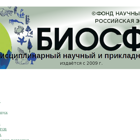
я
ыпуск
я
ОРОВ
А