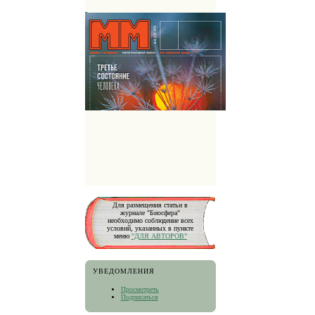
Для размещения статьи в
журнале "Биосфера"
необходимо соблюдение всех
условий, указанных в пункте
меню
"ДЛЯ АВТОРОВ"
УВЕДОМЛЕНИЯ
Просмотреть
Подписаться