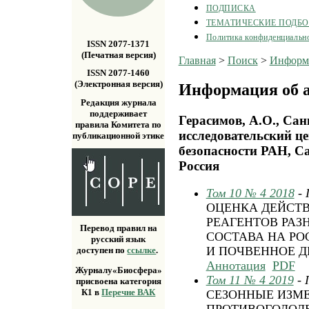
ПОДПИСКА
ТЕМАТИЧЕСКИЕ ПОДБ
Политика конфиденциальн
ISSN 2077-1371
(Печатная версия)
Главная
>
Поиск
>
Информа
ISSN 2077-1460
(Электронная версия)
Информация об а
Редакция журнала
поддерживает
Герасимов, А.О., Сан
правила Комитета по
исследовательский ц
публикационной этике
безопасности РАН, Са
Россия
Том 10 № 4 2018
-
ОЦЕНКА ДЕЙСТ
РЕАГЕНТОВ РАЗ
Перевод правил на
СОСТАВА НА РО
русский язык
И ПОЧВЕННОЕ 
доступен по
ссылке
.
Аннотация
PDF
Журналу«Биосфера»
Том 11 № 4 2019
- 
присвоена категория
К1 в
Перечне ВАК
СЕЗОННЫЕ ИЗМ