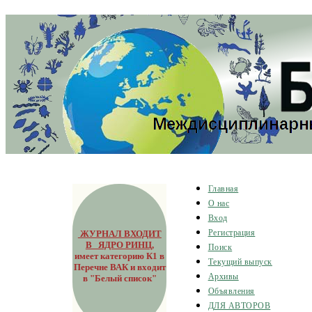
Главная
О нас
Вход
ЖУРНАЛ ВХОДИТ
Регистрация
В ЯДРО РИНЦ
,
Поиск
имеет категорию К1 в
Текущий выпуск
Перечне ВАК и входит
Архивы
в "Белый список"
Объявления
ДЛЯ АВТОРОВ