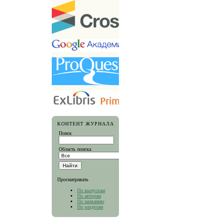
КОНТЕНТ ЖУРНАЛА
Поиск
Область поиска
Просматривать
По выпускам
По авторам
По названию
По разделам