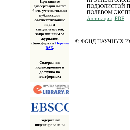
ПРОТИВОГОЛОЛЕ
При защите
ПОДЗОЛИСТОЙ П
диссертации могут
быть учтены только
ПОЛЕВОМ ЭКСП
публикации,
Аннотация
PDF
соответствующие
кодам
специальностей,
закрепленным за
журналом
© ФОНД НАУЧНЫХ ИС
«Биосфера» в
Перечне
ВАК
.
Содержание
индексировано и
доступно на
платформах:
Содержание
индексировано в: