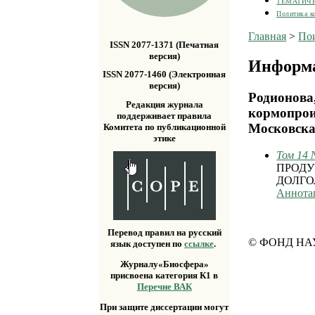
ТЕМАТИЧ
Политика к
Главная
>
По
ISSN 2077-1371 (Печатная
версия)
Информа
ISSN 2077-1460 (Электронная
версия)
Родионова
Редакция журнала
кормопрои
поддерживает правила
Московска
Комитета по публикационной
этике
Том 14 
ПРОДУ
ДОЛГО
Аннота
Перевод правил на русский
© ФОНД НА
язык доступен по
ссылке
.
Журналу«Биосфера»
присвоена категория К1 в
Перечне ВАК
При защите диссертации могут