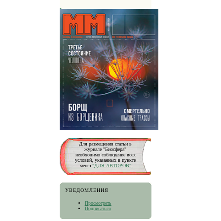
Для размещения статьи в
журнале "Биосфера"
необходимо соблюдение всех
условий, указанных в пункте
меню
"ДЛЯ АВТОРОВ"
УВЕДОМЛЕНИЯ
Просмотреть
Подписаться