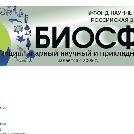
я
ыпуск
я
ОРОВ
А