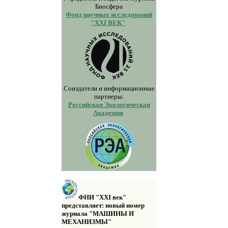
Биосфера
Фонд научных исследований
"XXI ВЕК"
Соиздатели и информационные
партнеры:
Российская Экологическая
Академия
ФНИ "XXI век"
представляет: новый номер
журнала "МАШИНЫ И
МЕХАНИЗМЫ"