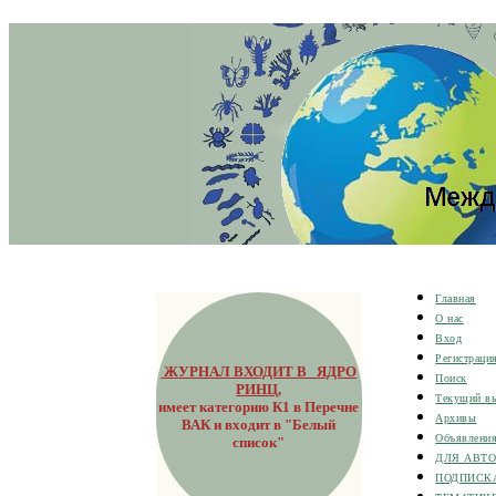
Главная
О нас
Вход
Регистраци
ЖУРНАЛ ВХОДИТ В ЯДРО
Поиск
РИНЦ
,
Текущий в
имеет категорию К1 в Перечне
Архивы
ВАК и входит в "Белый
Объявлени
список"
ДЛЯ АВТ
ПОДПИСК