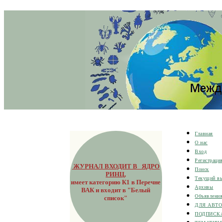
Главная
О нас
Вход
Регистраци
ЖУРНАЛ ВХОДИТ В ЯДРО
Поиск
РИНЦ
,
Текущий в
имеет категорию К1 в Перечне
Архивы
ВАК и входит в "Белый
Объявлени
список"
ДЛЯ АВТ
ПОДПИСК