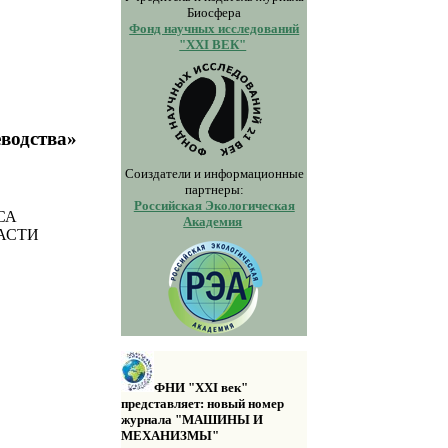
Биосфера
Фонд научных исследований
"XXI ВЕК"
водства»
Соиздатели и информационные
партнеры:
Российская Экологическая
СА
Академия
АСТИ
ФНИ "XXI век"
представляет: новый номер
журнала "МАШИНЫ И
МЕХАНИЗМЫ"