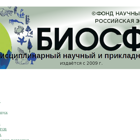
я
ыпуск
я
ОРОВ
А