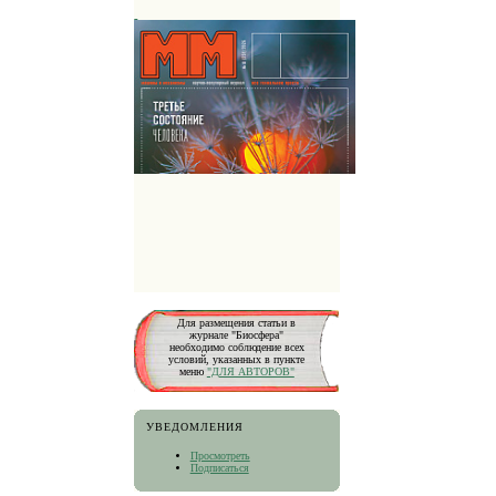
Для размещения статьи в
журнале "Биосфера"
необходимо соблюдение всех
условий, указанных в пункте
меню
"ДЛЯ АВТОРОВ"
УВЕДОМЛЕНИЯ
Просмотреть
Подписаться