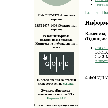
ТЕМАТИЧ
Политика к
Главная
>
По
ISSN 2077-1371 (Печатная
версия)
Информа
ISSN 2077-1460 (Электронная
версия)
Каменева,
Редакция журнала
(Одинцовс
поддерживает правила
Комитета по публикационной
этике
Том 14 
СОСТА
СUCUM
Аннота
© ФОНД НА
Перевод правил на русский
язык доступен по
ссылке
.
Журналу«Биосфера»
присвоена категория К1 в
Перечне ВАК
При защите диссертации могут