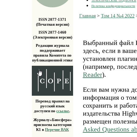
ТЕМАТИЧЕСКИЕ ПОДБОРКИ
Политика конфиденциальности
Главная
>
Том 14 №4 2022
ISSN 2077-1371
(Печатная версия)
ISSN 2077-1460
(Электронная версия)
Выбранный файл P
Редакция журнала
здесь, если в ваш
поддерживает
правила Комитета по
установлен плаги
публикационной этике
(например, после
Reader
).
Если вам нужна д
информация о том,
Перевод правил на
сохранить и работ
русский язык
доступен по
ссылке
.
издательства Highw
размещен полезн
Журналу«Биосфера»
присвоена категория
Asked Questions a
К1 в
Перечне ВАК