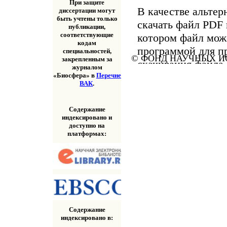
При защите
В качестве альтер
диссертации могут
быть учтены только
скачать файл PDF 
публикации,
соответствующие
котором файл мож
кодам
программой для п
специальностей,
© ФОНД НАУЧНЫХ ИС
закрепленным за
скачивания файла
журналом
«Скачать» выше.
«Биосфера» в
Перечне
ВАК
.
Содержание
индексировано и
доступно на
платформах:
Содержание
индексировано в: