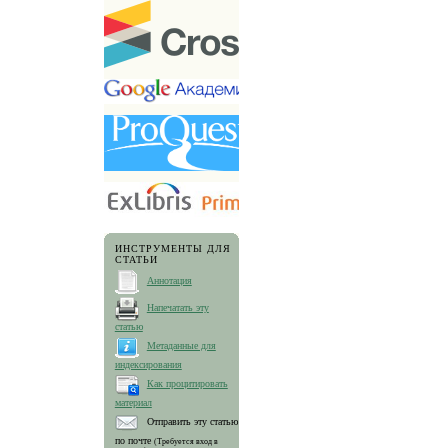
ИНСТРУМЕНТЫ ДЛЯ
СТАТЬИ
Аннотация
Напечатать эту
статью
Метаданные для
индексирования
Как процитировать
материал
Отправить эту статью
по почте
(Требуется вход в