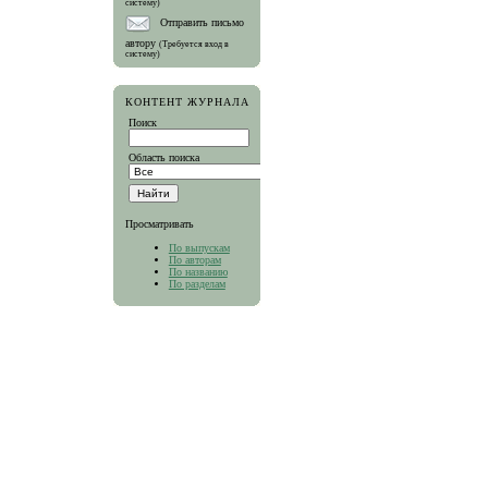
систему)
Отправить письмо
автору
(Требуется вход в
систему)
КОНТЕНТ ЖУРНАЛА
Поиск
Область поиска
Просматривать
По выпускам
По авторам
По названию
По разделам