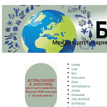
Главная
О нас
Вход
Регистрация
ЖУРНАЛ ВХОДИТ
Поиск
В ЯДРО РИНЦ
,
Текущий выпуск
имеет категорию К1 в
Архивы
Перечне ВАК и входит
Объявления
в "Белый список"
ДЛЯ АВТОРОВ
ПОДПИСКА