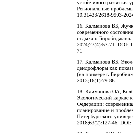
устойчивого развития 
Региональные проблемы.
10.31433/2618-9593-202
16. Калманова ВБ, Жучк
современного состояни
отдыха г. Биробиджана.
2024;27(4):57-71. DOI: 
71
17. Калманова ВБ. Экол
дендрофлоры как показа
(на примере г. Биробид
2013;16(1):79-86.
18. Климанова ОА, Кол
Экологический каркас 
Федерации: современная
планирование и пробле
Петербургского универс
2018;63(2):127-46. DOI: