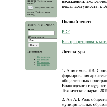
насаждений; экологичес
по почте
(Требуется вход в
систему)
пешая доступность; г. 
Отправить письмо
автору
(Требуется вход в
систему)
Полный текст:
КОНТЕНТ ЖУРНАЛА
Поиск
PDF
Область поиска
Как процитировать мат
Литература
Просматривать
По выпускам
По авторам
По названию
По разделам
1. Анисимова ЛВ. Соци
формирования архитект
общественных простран
Вологодского государст
Технические науки. 2019
2. Ан АЛ. Роль обществ
муниципальных образов