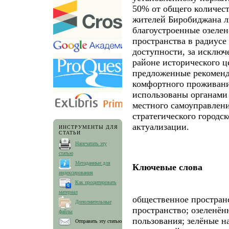
50% от общего количест
жителей Биробиджана 
благоустроенные озеле
пространства в радиусе 
доступности, за исклю
районе исторического ц
предложенные рекомен
комфортного проживани
использованы органами 
местного самоуправлени
стратегического городс
актуализации.
ИНСТРУМЕНТЫ ДЛЯ
СТАТЬИ
Напечатать эту
статью
Метаданные для
Ключевые слова
индексирования
Как процитировать
материал
общественное простран
Дополнительные
пространство; озеленён
файлы
пользования; зелёные н
Отправить эту статью