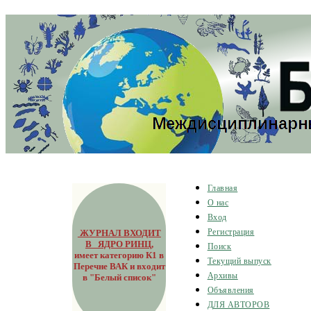
Главная
О нас
Вход
ЖУРНАЛ ВХОДИТ
Регистрация
В ЯДРО РИНЦ
,
Поиск
имеет категорию К1 в
Текущий выпуск
Перечне ВАК и входит
Архивы
в "Белый список"
Объявления
ДЛЯ АВТОРОВ