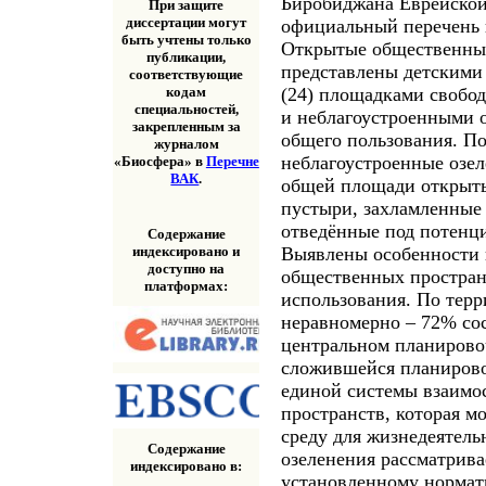
Биробиджана Еврейской
При защите
диссертации могут
официальный перечень 
быть учтены только
Открытые общественные
публикации,
представлены детскими
соответствующие
(24) площадками свобод
кодам
специальностей,
и неблагоустроенными 
закрепленным за
общего пользования. П
журналом
неблагоустроенные озе
«Биосфера» в
Перечне
ВАК
.
общей площади открыты
пустыри, захламленные 
отведённые под потенци
Содержание
индексировано и
Выявлены особенности 
доступно на
общественных простран
платформах:
использования. По терр
неравномерно – 72% со
центральном планирово
сложившейся планирово
единой системы взаимо
пространств, которая м
среду для жизнедеятель
Содержание
озеленения рассматрива
индексировано в:
установленному нормат