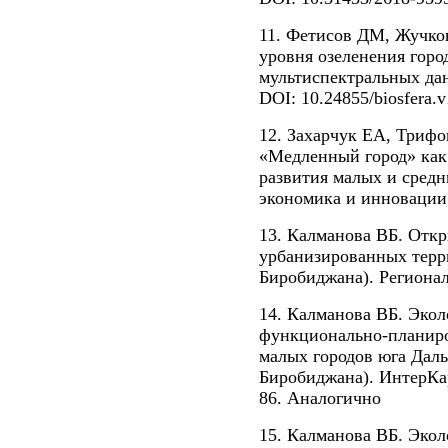
11. Фетисов ДМ, Жучко
уровня озеленения гор
мультиспектральных дан
DOI: 10.24855/biosfera.v
12. Захарчук ЕА, Триф
«Медленный город» как
развития малых и средн
экономика и инновации.
13. Калманова ВБ. Откр
урбанизированных терри
Биробиджана). Регионал
14. Калманова ВБ. Экол
функционально-планиро
малых городов юга Даль
Биробиджана). ИнтерКар
86. Аналогично
15. Калманова ВБ. Экол