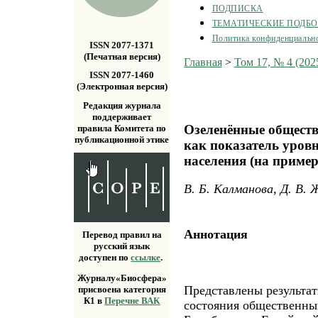
ПОДПИСКА
ТЕМАТИЧЕСКИЕ ПОДБ
Политика конфиденциальн
ISSN 2077-1371
(Печатная версия)
Главная
>
Том 17, № 4 (202
ISSN 2077-1460
(Электронная версия)
Редакция журнала
поддерживает
Озеленённые обществ
правила Комитета по
публикационной этике
как показатель уров
населения (на пример
В. Б. Калманова, Д. В. 
Аннотация
Перевод правил на
русский язык
доступен по
ссылке
.
Журналу«Биосфера»
Представлены результат
присвоена категория
К1 в
Перечне ВАК
состояния общественны