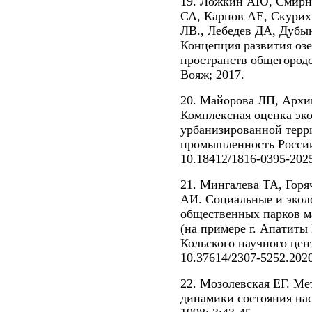
19. Ложкин АЮ, Смирн
СА, Карпов АЕ, Скури
ЛВ., Лебедев ДА, Дубы
Концепция развития оз
пространств общегородс
Вояж; 2017.
20. Майорова ЛП, Архи
Комплексная оценка эко
урбанизированной терр
промышленность России.
10.18412/1816-0395-202
21. Мингалева ТА, Гор
АИ. Социальные и экол
общественных парков ма
(на примере г. Апатиты
Кольского научного цент
10.37614/2307-5252.2020
22. Мозолевская ЕГ. Ме
динамики состояния нас