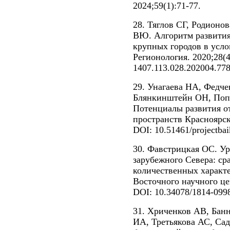
2024;59(1):71-77.
28. Тяглов СГ, Родионо
ВЮ. Алгоритм развития
крупных городов в усло
Регионология. 2020;28(4
1407.113.028.202004.77
29. Унагаева НА, Федч
Блянкинштейн ОН, Поп
Потенциалы развития 
пространств Красноярск
DOI: 10.51461/projectbai
30. Фавстрицкая ОС. Ур
зарубежного Севера: ср
количественных характе
Восточного научного це
DOI: 10.34078/1814-099
31. Хриченков АВ, Банн
ИА, Третьякова АС, Сад