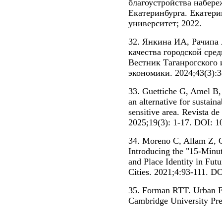
благоустройства набере
Екатеринбурга. Екатер
университет; 2022.
32. Янкина ИА, Рачип
качества городской сред
Вестник Таганрогского 
экономики. 2024;43(3):3
33. Guettiche G, Amel B,
an alternative for sustain
sensitive area. Revista d
2025;19(3): 1-17. DOI: 1
34. Moreno C, Allam Z, C
Introducing the "15-Minute
and Place Identity in Fut
Cities. 2021;4:93-111. D
35. Forman RTT. Urban Ec
Cambridge University Pre