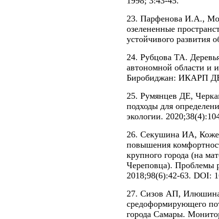
1998; 3:43-45.
23. Парфенова И.А., М
озелененные пространст
устойчивого развития об
24. Рубцова ТА. Деревь
автономной области и и
Биробиджан: ИКАРП ДВ
25. Румянцев ДЕ, Черк
подходы для определени
экологии. 2020;38(4):10
26. Секушина ИА, Кож
повышения комфортнос
крупного города (на мат
Череповца). Проблемы 
2018;98(6):42-63. DOI: 1
27. Сизов АП, Илюшин
средоформирующего по
города Самары. Монитор