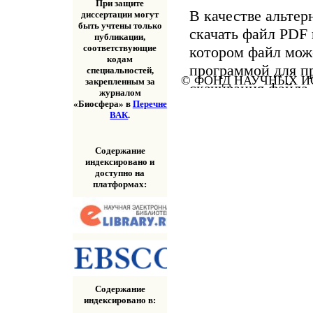
При защите
В качестве альтер
диссертации могут
быть учтены только
скачать файл PDF 
публикации,
соответствующие
котором файл мож
кодам
программой для п
специальностей,
© ФОНД НАУЧНЫХ ИС
закрепленным за
скачивания файла
журналом
«Скачать» выше.
«Биосфера» в
Перечне
ВАК
.
Содержание
индексировано и
доступно на
платформах:
Содержание
индексировано в: