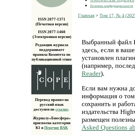
ТЕМАТИЧЕСКИЕ ПОДБОРКИ
Политика конфиденциальности
Главная
>
Том 17, № 4 (202
ISSN 2077-1371
(Печатная версия)
ISSN 2077-1460
(Электронная версия)
Выбранный файл P
Редакция журнала
здесь, если в ваш
поддерживает
правила Комитета по
установлен плаги
публикационной этике
(например, после
Reader
).
Если вам нужна д
информация о том,
Перевод правил на
сохранить и работ
русский язык
доступен по
ссылке
.
издательства Highw
размещен полезн
Журналу«Биосфера»
присвоена категория
Asked Questions a
К1 в
Перечне ВАК