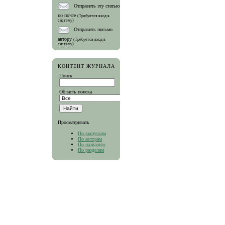
Отправить эту статью
по почте
(Требуется вход в
систему)
Отправить письмо
автору
(Требуется вход в
систему)
КОНТЕНТ ЖУРНАЛА
Поиск
Область поиска
Просматривать
По выпускам
По авторам
По названию
По разделам