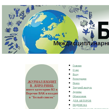
Главная
О нас
Вход
Регистрация
ЖУРНАЛ ВХОДИТ
Поиск
В ЯДРО РИНЦ
,
Текущий выпуск
имеет категорию К1 в
Архивы
Перечне ВАК и входит
Объявления
в "Белый список"
ДЛЯ АВТОРОВ
ПОДПИСКА