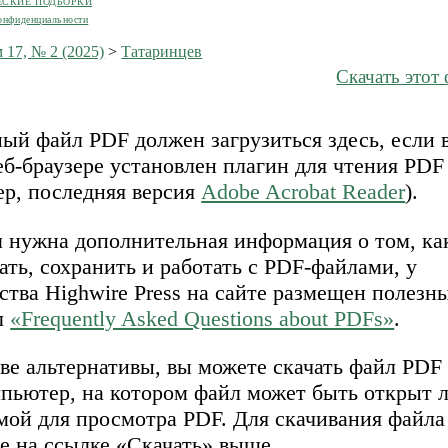
ЕСКИЕ ПОДБОРКИ
онфиденциальности
 17, № 2 (2025)
>
Татаринцев
Скачать этот
ый файл PDF должен загрузиться здесь, если 
б-браузере установлен плагин для чтения PDF
ер, последняя версия
Adobe Acrobat Reader
).
м нужна дополнительная информация о том, ка
ать, сохранить и работать с PDF-файлами, у
ства Highwire Press на сайте размещен полезн
л
«Frequently Asked Questions about PDFs»
.
ве альтернативы, вы можете скачать файл PDF
мпьютер, на котором файл может быть открыт 
мой для просмотра PDF. Для скачивания файл
е на ссылке «Скачать» выше.