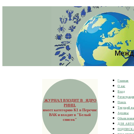
Главная
О нас
Вход
Регистраци
ЖУРНАЛ ВХОДИТ В ЯДРО
Поиск
РИНЦ
,
Текущий в
имеет категорию К1 в Перечне
Архивы
ВАК и входит в "Белый
Объявлени
список"
ДЛЯ АВТ
ПОДПИСК