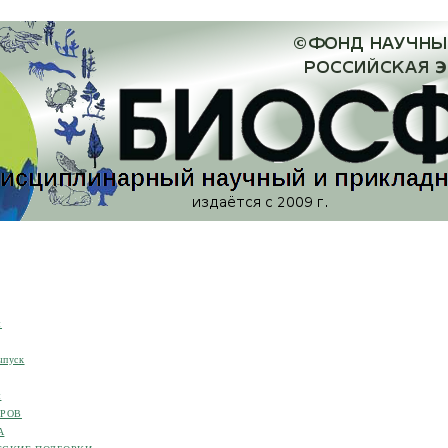
я
ыпуск
я
ОРОВ
А