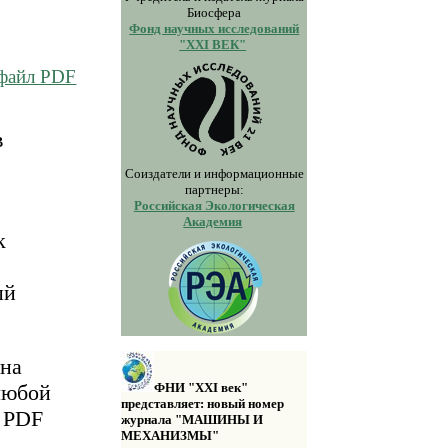
Биосфера
Фонд научных исследований
"XXI ВЕК"
 файл PDF
в
Соиздатели и информационные
партнеры:
Российская Экологическая
Академия
к
ый
 на
любой
ФНИ "XXI век"
представляет: новый номер
а PDF
журнала "МАШИНЫ И
МЕХАНИЗМЫ"