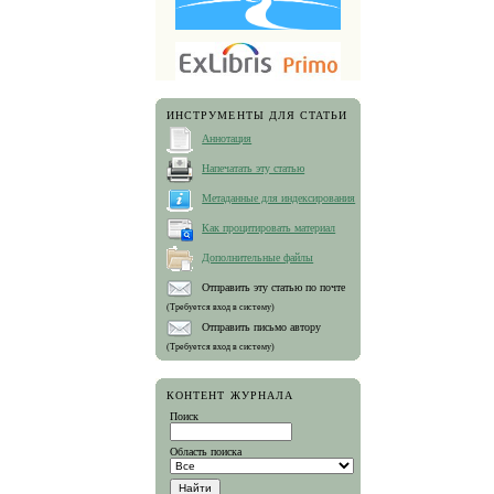
ИНСТРУМЕНТЫ ДЛЯ СТАТЬИ
Аннотация
Напечатать эту статью
Метаданные для индексирования
Как процитировать материал
Дополнительные файлы
Отправить эту статью по почте
(Требуется вход в систему)
Отправить письмо автору
(Требуется вход в систему)
КОНТЕНТ ЖУРНАЛА
Поиск
Область поиска