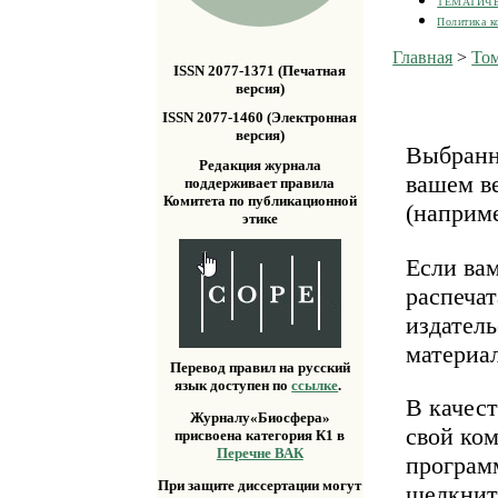
ТЕМАТИЧ
Политика к
Главная
>
Том
ISSN 2077-1371 (Печатная
версия)
ISSN 2077-1460 (Электронная
версия)
Выбранн
Редакция журнала
вашем ве
поддерживает правила
Комитета по публикационной
(наприм
этике
Если ва
распечат
издатель
материа
Перевод правил на русский
язык доступен по
ссылке
.
В качест
Журналу«Биосфера»
свой ко
присвоена категория К1 в
Перечне ВАК
програм
При защите диссертации могут
щелкнит