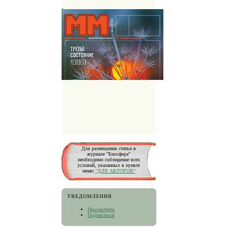
Для размещения статьи в
журнале "Биосфера"
необходимо соблюдение всех
условий, указанных в пункте
меню
"ДЛЯ АВТОРОВ"
УВЕДОМЛЕНИЯ
Просмотреть
Подписаться