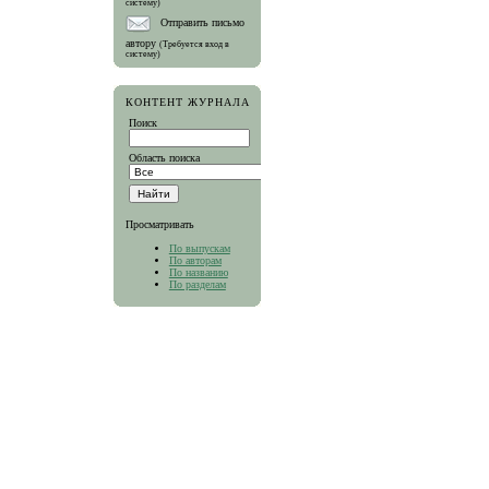
систему)
Отправить письмо
автору
(Требуется вход в
систему)
КОНТЕНТ ЖУРНАЛА
Поиск
Область поиска
Просматривать
По выпускам
По авторам
По названию
По разделам