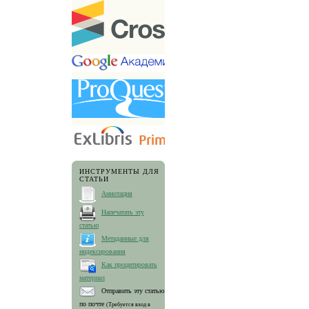
ИНСТРУМЕНТЫ ДЛЯ
СТАТЬИ
Аннотация
Напечатать эту
статью
Метаданные для
индексирования
Как процитировать
материал
Отправить эту статью
по почте
(Требуется вход в