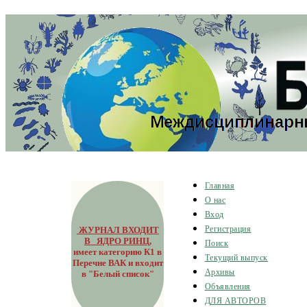
Главная
О нас
Вход
ЖУРНАЛ ВХОДИТ
Регистрация
В ЯДРО РИНЦ
,
Поиск
имеет категорию К1 в
Текущий выпуск
Перечне ВАК и входит
Архивы
в "Белый список"
Объявления
ДЛЯ АВТОРОВ