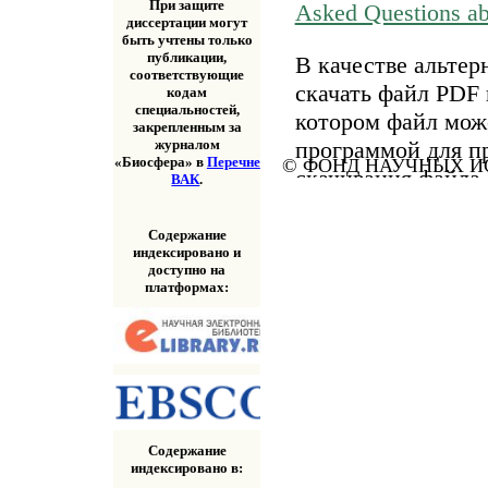
При защите
Asked Questions a
диссертации могут
быть учтены только
публикации,
В качестве альтер
соответствующие
скачать файл PDF 
кодам
специальностей,
котором файл мож
закрепленным за
программой для п
журналом
«Биосфера» в
Перечне
© ФОНД НАУЧНЫХ ИС
скачивания файла
ВАК
.
«Скачать» выше.
Содержание
индексировано и
доступно на
платформах:
Содержание
индексировано в: