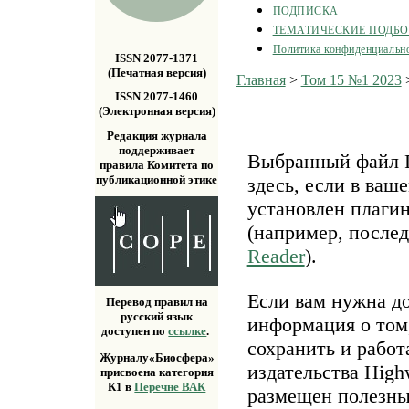
ПОДПИСКА
ТЕМАТИЧЕСКИЕ ПОДБ
Политика конфиденциальн
ISSN 2077-1371
(Печатная версия)
Главная
>
Том 15 №1 2023
ISSN 2077-1460
(Электронная версия)
Редакция журнала
поддерживает
Выбранный файл P
правила Комитета по
публикационной этике
здесь, если в ваш
установлен плаги
(например, после
Reader
).
Если вам нужна д
Перевод правил на
русский язык
информация о том,
доступен по
ссылке
.
сохранить и работ
Журналу«Биосфера»
издательства Highw
присвоена категория
К1 в
Перечне ВАК
размещен полезн