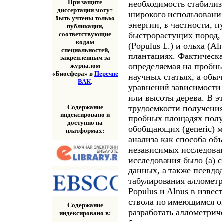
При защите
необходимость стабилиз
диссертации могут
широкого использовани
быть учтены только
энергии, в частности, 
публикации,
быстрорастущих пород, т
соответствующие
кодам
(Populus L.) и ольха (A
специальностей,
плантациях. Фактическа
закрепленным за
определяемая на пробны
журналом
«Биосфера» в
Перечне
научных статьях, а обы
ВАК
.
уравнений зависимости 
или высоты дерева. В эт
Содержание
трудоемкости получени
индексировано и
пробных площадях полу
доступно на
обобщающих (generic) м
платформах:
анализа как способа об
независимых исследова
исследования было (а) 
данных, а также псевдо
табулирования аллометр
Populus и Alnus в изве
ствола по имеющимся о
Содержание
разработать аллометрич
индексировано в: