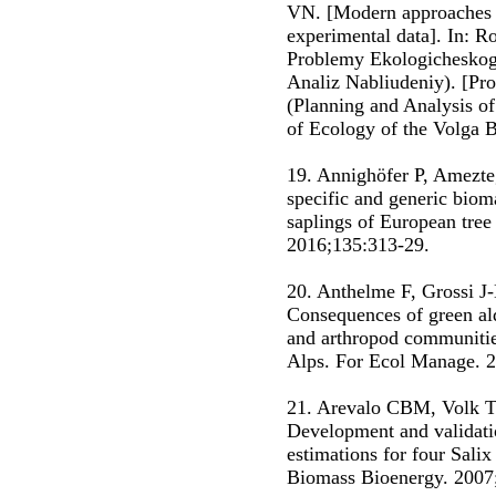
VN. [Modern approaches to
experimental data]. In: R
Problemy Ekologicheskogo
Analiz Nabliudeniy). [Pr
(Planning and Analysis of 
of Ecology of the Volga B
19. Annighöfer P, Amezte
specific and generic biom
saplings of European tree
2016;135:313-29.
20. Anthelme F, Grossi J-
Consequences of green al
and arthropod communitie
Alps. For Ecol Manage. 
21. Arevalo CBM, Volk T
Development and validat
estimations for four Salix
Biomass Bioenergy. 2007