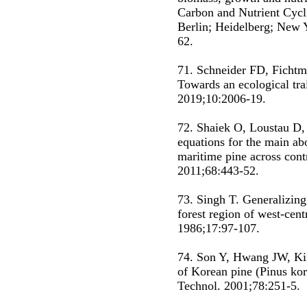
Carbon and Nutrient Cycl
Berlin; Heidelberg; New Y
62.
71. Schneider FD, Fichtm
Towards an ecological tra
2019;10:2006-19.
72. Shaiek O, Loustau D, 
equations for the main a
maritime pine across cont
2011;68:443-52.
73. Singh T. Generalizing
forest region of west-cen
1986;17:97-107.
74. Son Y, Hwang JW, Ki
of Korean pine (Pinus kor
Technol. 2001;78:251-5.