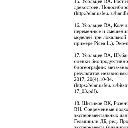
15. Усольцев ВА. Рост 
древостоев. Новосибирс
(http://elar.usfeu.ru/han
16. Усольцев ВА, Колч
переменные и смещения
моделей при локальной 
примере Picea L.). Эко-
17. Усольцев ВА, Шуба
оценки биопродуктивнос
биогеографии: мета-ана
результатов независимы
2017; 20(4):10-34.
(https://elar.usfeu.ru/bi
17_03.pdf).
18. Шитиков ВК, Розен
ВН. Современные подхо
экспериментальных данн
Гелашвили ДБ, ред. Пр
эксперимента (планиров