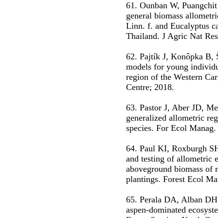
61. Ounban W, Puangchit
general biomass allometri
Linn. f. and Eucalyptus c
Thailand. J Agric Nat Re
62. Pajtík J, Konôpka B,
models for young individua
region of the Western Car
Centre; 2018.
63. Pastor J, Aber JD, Me
generalized allometric re
species. For Ecol Manag.
64. Paul KI, Roxburgh SH
and testing of allometric 
aboveground biomass of 
plantings. Forest Ecol M
65. Perala DA, Alban DH.
aspen-dominated ecosyst