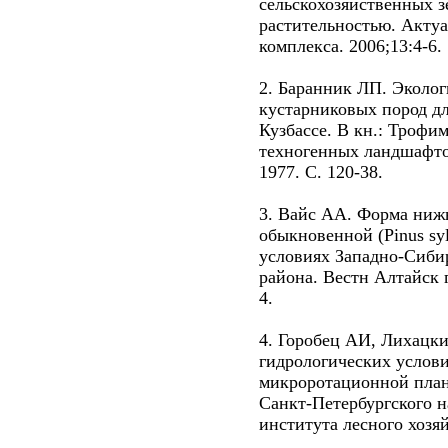
сельскохозяйственных з
растительностью. Акту
комплекса. 2006;13:4-6.
2. Баранник ЛП. Эколог
кустарниковых пород дл
Кузбассе. В кн.: Трофи
техногенных ландшафто
1977. С. 120-38.
3. Вайс АА. Форма ниж
обыкновенной (Pinus sylv
условиях Западно-Сиби
района. Вестн Алтайск г
4.
4. Горобец АИ, Лихацк
гидрологических услов
микроротационной план
Санкт-Петербургского н
института лесного хозяй