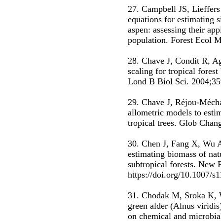
27. Campbell JS, Lieffers
equations for estimating s
aspen: assessing their app
population. Forest Ecol 
28. Chave J, Condit R, Ag
scaling for tropical fores
Lond B Biol Sci. 2004;35
29. Chave J, Réjou-Mécha
allometric models to esti
tropical trees. Glob Chan
30. Chen J, Fang X, Wu A 
estimating biomass of nat
subtropical forests. New 
https://doi.org/10.1007/s
31. Chodak M, Sroka K, 
green alder (Alnus viridis
on chemical and microbial