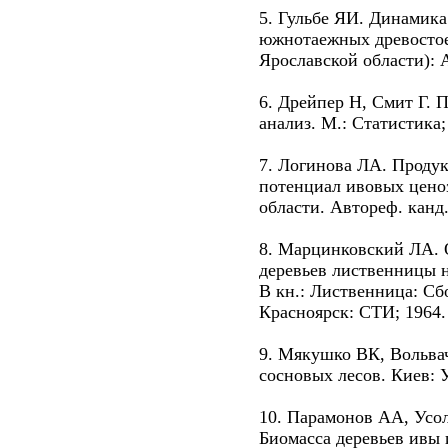
5. Гульбе ЯИ. Динамика
южнотаежных древостое
Ярославской области): А
6. Дрейпер Н, Смит Г.
анализ. М.: Статистика;
7. Логинова ЛА. Продук
потенциал ивовых цено
области. Автореф. канд.
8. Марцинковский ЛА. 
деревьев лиственницы н
В кн.: Лиственница: Сб
Красноярск: СТИ; 1964. 
9. Мякушко ВК, Вольва
сосновых лесов. Киев: 
10. Парамонов АА, Усол
Биомасса деревьев ивы 