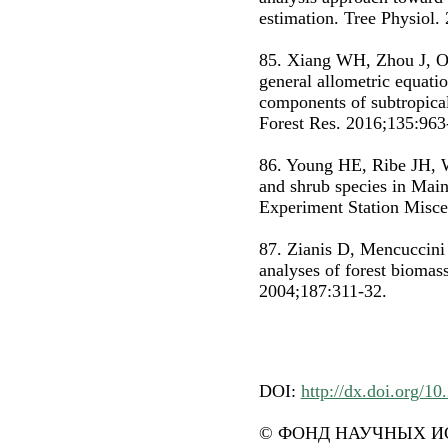
estimation. Tree Physiol.
85. Xiang WH, Zhou J, Ou
general allometric equatio
components of subtropical
Forest Res. 2016;135:963
86. Young HE, Ribe JH, W
and shrub species in Main
Experiment Station Misce
87. Zianis D, Mencuccini
analyses of forest biomas
2004;187:311-32.
DOI:
http://dx.doi.org/1
© ФОНД НАУЧНЫХ ИС