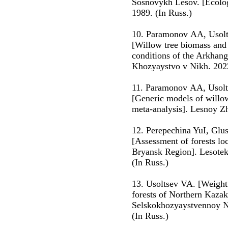
Sosnovykh Lesov. [Ecolog
1989. (In Russ.)
10. Paramonov АА, Usolt
[Willow tree biomass and 
conditions of the Arkhang
Khozyaystvo v Nikh. 2022
11. Paramonov АА, Usolt
[Generic models of willow
meta-analysis]. Lesnoy Zh
12. Perepechina YuI, Gl
[Assessment of forests loc
Bryansk Region]. Lesotek
(In Russ.)
13. Usoltsev VA. [Weight
forests of Northern Kazak
Selskokhozyaystvennoy N
(In Russ.)