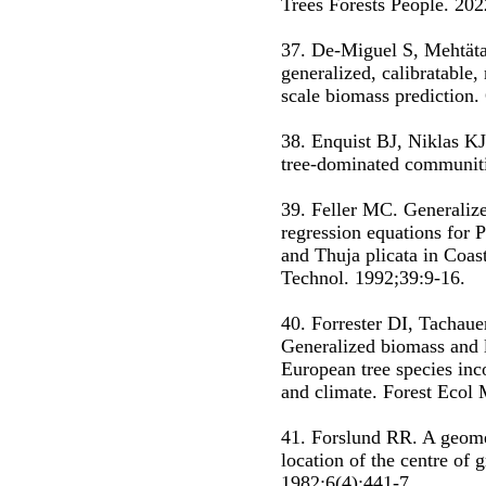
Trees Forests People. 20
37. De-Miguel S, Mehtät
generalized, calibratable,
scale biomass prediction.
38. Enquist BJ, Niklas KJ.
tree-dominated communiti
39. Feller MC. Generalize
regression equations for 
and Thuja plicata in Coas
Technol. 1992;39:9-16.
40. Forrester DI, Tachaue
Generalized biomass and l
European tree species inco
and climate. Forest Ecol
41. Forslund RR. A geome
location of the centre of 
1982;6(4):441-7.