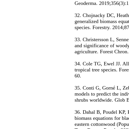
Geoderma. 2019;356(3):1
32. Chojnacky DC, Heath
generalized biomass equat
species. Forestry. 2014;8
33. Christersson L, Senne
and significance of wood
agriculture. Forest Chron
34. Cole TG, Ewel JJ. All
tropical tree species. Fo
60.
35. Conti G, Gorné L, Zeb
models to predict the ind
shrubs worldwide. Glob E
36. Dahal B, Poudel KP, 
biomass equations for bla
eastern cottonwood (Popul