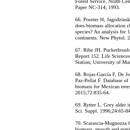
Forest Service. North Cen
Paper NC-314; 1993.
66. Poorter H, Jagodzins
does biomass allocation c
species? An analysis for 
continents. New Phytol. 
67. Ribe JH. Puckerbrush
Report 152. Life Sciences
Station; University of M
68. Rojas-García F, De J
Paz-Pellat F. Database of 
biomass for Mexican trees
2015;72:835-64.
69. Rytter L. Grey alder i
Sci. Suppl. 1996;24:65-84
70. Scarascia-Mugnozza G
biomass, growth and nutri