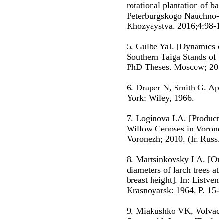
rotational plantation of b
Peterburgskogo Nauchno-I
Khozyaystva. 2016;4:98-1
5. Gulbe YaI. [Dynamics o
Southern Taiga Stands of 
PhD Theses. Moscow; 201
6. Draper N, Smith G. Ap
York: Wiley, 1966.
7. Loginova LA. [Producti
Willow Cenoses in Voron
Voronezh; 2010. (In Russ
8. Martsinkovsky LA. [On
diameters of larch trees a
breast height]. In: Listv
Krasnoyarsk: 1964. P. 15-
9. Miakushko VK, Volvac