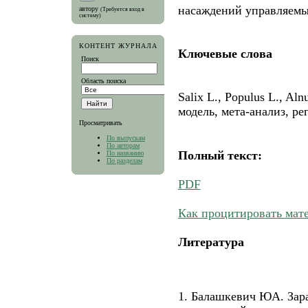
насаждений управляемы
автору
(Требуется вход в
систему)
КОНТЕНТ ЖУРНАЛА
Ключевые слова
Поиск
Область поиска
Salix L., Populus L., Al
модель, мета-анализ, р
Просматривать
По выпускам
По авторам
Полный текст:
По названию
По разделам
PDF
Как процитировать мат
Литература
1. Балашкевич ЮА. Зар