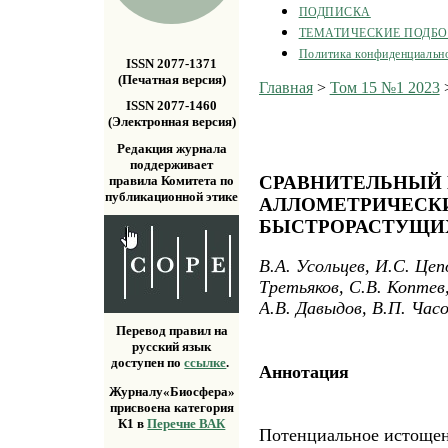
ПОДПИСКА
ТЕМАТИЧЕСКИЕ ПОДБ
Политика конфиденциальн
ISSN 2077-1371
(Печатная версия)
Главная
>
Том 15 №1 2023
ISSN 2077-1460
(Электронная версия)
Редакция журнала
поддерживает
СРАВНИТЕЛЬНЫЙ 
правила Комитета по
публикационной этике
АЛЛОМЕТРИЧЕСК
БЫСТРОРАСТУЩИ
В.А. Усольцев, И.С. Цеп
Третьяков, С.В. Коптев,
А.В. Давыдов, В.П. Час
Перевод правил на
русский язык
доступен по
ссылке
.
Аннотация
Журналу«Биосфера»
присвоена категория
К1 в
Перечне ВАК
Потенциальное истощен