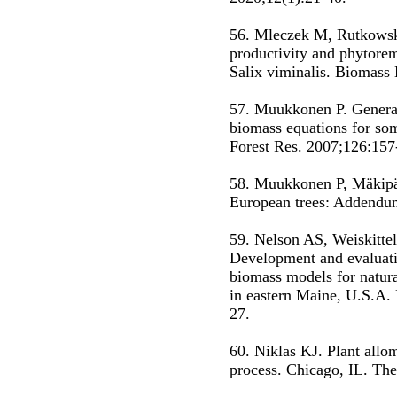
56. Mleczek M, Rutkowski
productivity and phytorem
Salix viminalis. Biomass
57. Muukkonen Р. General
biomass equations for som
Forest Res. 2007;126:157
58. Muukkonen P, Mäkipä
European trees: Addendum
59. Nelson AS, Weiskitt
Development and evaluati
biomass models for natura
in eastern Maine, U.S.A.
27.
60. Niklas KJ. Plant allom
process. Chicago, IL. The