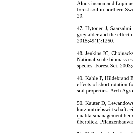
Alnus incana and Lupinus 
forest soil in northern S
20.
47. Hytönen J, Saarsalmi
grey alder and the effect o
2015;49(1):1260.
48. Jenkins JC, Chojnac
National-scale biomass est
species. Forest Sci. 2003
49. Kahle P, Hildebrand 
effects of short rotation 
soil properties. Arch Agr
50. Kauter D, Lewandowsk
kurzumtriebswirtschaft: e
qualitätsmanagement bei d
überblick. Pflanzenbauwi