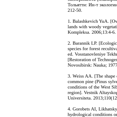
Тольятти: Ин-т экологии
212-50.
1. Balashkevich YuA. [Ov
lands with woody vegetat
Kompleksa. 2006;13:4-6. 
2. Barannik LP. [Ecologica
species for forest reculti
ed. Vosstanovleniye Tekh
[Restoration of Technogen
Novosibirsk: Nauka; 1977.
3. Weiss AA. [The shape o
common pine (Pinus sylvest
conditions of the West Sib
region]. Vestnik Altaysk
Universiteta. 2013;110(12
4. Gorobets AI, Likhatsky
hydrological conditions o