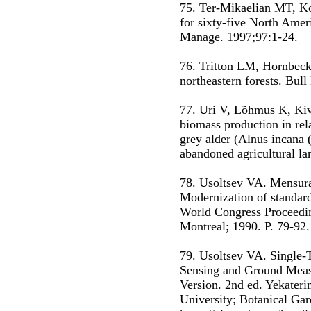
75. Ter-Mikaelian MT, K
for sixty-five North Ameri
Manage. 1997;97:1-24.
76. Tritton LM, Hornbeck
northeastern forests. Bul
77. Uri V, Lõhmus K, Kiv
biomass production in relat
grey alder (Alnus incana 
abandoned agricultural la
78. Usoltsev VA. Mensurat
Modernization of standard
World Congress Proceedi
Montreal; 1990. P. 79-92.
79. Usoltsev VA. Single-
Sensing and Ground Measu
Version. 2nd ed. Yekateri
University; Botanical Ga