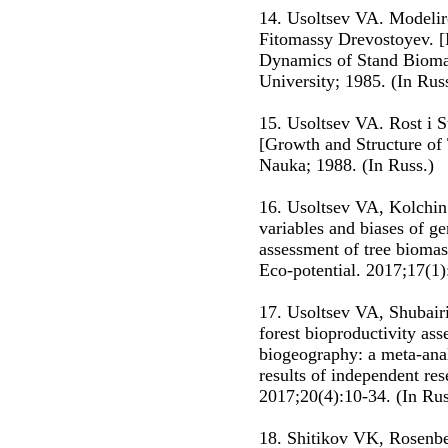
14. Usoltsev VA. Modelir
Fitomassy Drevostoyev. [
Dynamics of Stand Bioma
University; 1985. (In Rus
15. Usoltsev VA. Rost i 
[Growth and Structure of
Nauka; 1988. (In Russ.)
16. Usoltsev VA, Kolch
variables and biases of ge
assessment of tree biomas
Eco-potential. 2017;17(1)
17. Usoltsev VA, Shubairi
forest bioproductivity ass
biogeography: a meta-anal
results of independent res
2017;20(4):10-34. (In Rus
18. Shitikov VK, Rosenb