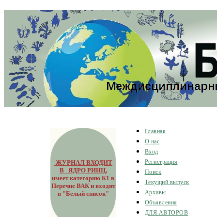
Главная
О нас
Вход
ЖУРНАЛ ВХОДИТ
Регистрация
В ЯДРО РИНЦ
,
Поиск
имеет категорию К1 в
Текущий выпуск
Перечне ВАК и входит
Архивы
в "Белый список"
Объявления
ДЛЯ АВТОРОВ