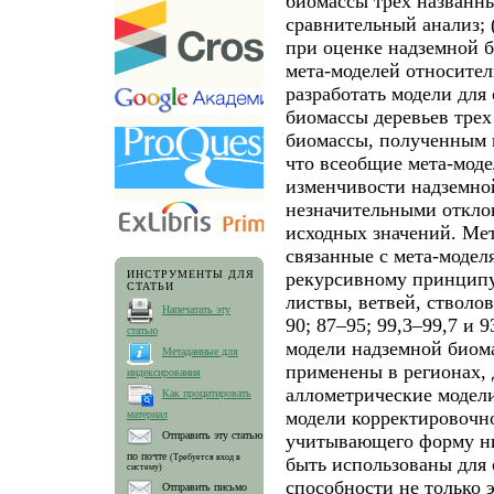
биомассы трех названны
сравнительный анализ; 
при оценке надземной 
мета-моделей относител
разработать модели для
биомассы деревьев трех
биомассы, полученным п
что всеобщие мета-мод
изменчивости надземно
незначительными отклон
исходных значений. Ме
связанные с мета-модел
рекурсивному принципу
ИНСТРУМЕНТЫ ДЛЯ
СТАТЬИ
листвы, ветвей, стволов
Напечатать эту
90; 87–95; 99,3–99,7 и
статью
модели надземной биома
Метаданные для
применены в регионах, 
индексирования
аллометрические модел
Как процитировать
модели корректировочн
материал
Отправить эту статью
учитывающего форму ни
по почте
(Требуется вход в
быть использованы для
систему)
способности не только 
Отправить письмо