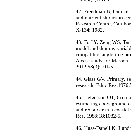
42. Freedman B, Duinker 
and nutrient studies in ce
Research Centre, Can For
X-134; 1982.
43. Fu LY, Zeng WS, Tang
model and dummy variable
compatible single-tree bio
A case study for Masson p
2012;58(3):101-5.
44. Glass GV. Primary, s
research. Educ Res.1976;
45. Helgerson OT, Cromack
estimating aboveground c
and red alder in a coastal
Res. 1988;18:1082-5.
46. Huss-Danell K, Lundn