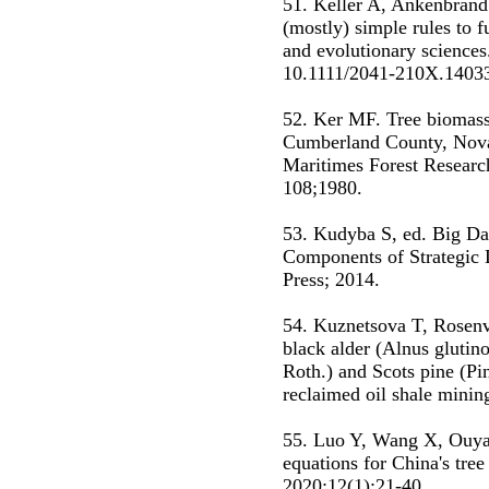
51. Keller A, Ankenbrand
(mostly) simple rules to fu
and evolutionary sciences
10.1111/2041-210X.1403
52. Ker MF. Tree biomass 
Cumberland County, Nova 
Maritimes Forest Resear
108;1980.
53. Kudyba S, ed. Big Da
Components of Strategic
Press; 2014.
54. Kuznetsova T, Rosenva
black alder (Alnus glutino
Roth.) and Scots pine (Pin
reclaimed oil shale minin
55. Luo Y, Wang X, Ouyan
equations for China's tree
2020;12(1):21-40.