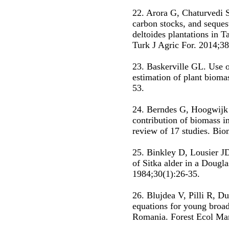
22. Arora G, Chaturvedi S
carbon stocks, and sequest
deltoides plantations in T
Turk J Agric For. 2014;3
23. Baskerville GL. Use o
estimation of plant bioma
53.
24. Berndes G, Hoogwijk
contribution of biomass i
review of 17 studies. Bio
25. Binkley D, Lousier J
of Sitka alder in a Douglas
1984;30(1):26-35.
26. Blujdea V, Pilli R, Du
equations for young broadl
Romania. Forest Ecol Ma