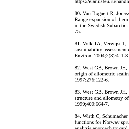
https://elar.usfeu.ru/han
80. Van Bogaert R, Jona
Range expansion of therm
in the Swedish Subarctic.
75.
81. Volk TA, Verwijst T, 
sustainability assessment
Environ. 2004;2(8):411-8
82. West GB, Brown JH, E
origin of allometric scali
1997;276:122-6.
83. West GB, Brown JH, E
structure and allometry of
1999;400:664-7.
84. Wirth C, Schumacher 
functions for Norway spru
analysis approach toward 