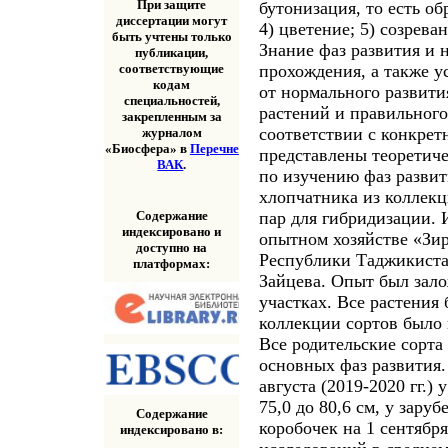
При защите
бутонизация, то есть о
диссертации могут
4) цветение; 5) созрева
быть учтены только
Знание фаз развития и 
публикации,
прохождения, а также 
соответствующие
кодам
от нормального развити
специальностей,
растений и правильного
закрепленным за
соответствии с конкрет
журналом
«Биосфера» в
Перечне
представлены теоретиче
ВАК
.
по изучению фаз развит
хлопчатника из коллекц
Содержание
пар для гибридизации. 
индексировано и
опытном хозяйстве «Зир
доступно на
Республики Таджикиста
платформах:
Зайцева. Опыт был зал
участках. Все растения
коллекции сортов было 
Все родительские сорта
основных фаз развития.
августа (2019-2020 гг.)
75,0 до 80,6 см, у зару
Содержание
коробочек на 1 сентябр
индексировано в: