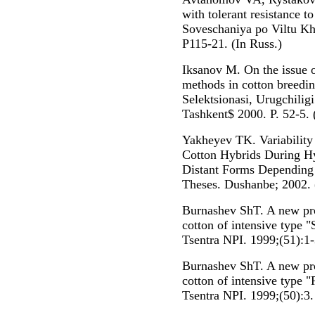
with tolerant resistance to
Soveschaniya po Viltu Kh
Р115-21. (In Russ.)
Iksanov M. On the issue o
methods in cotton breedin
Selektsionasi, Urugchilig
Tashkent$ 2000. P. 52-5. 
Yakheyev TK. Variability 
Cotton Hybrids During Hy
Distant Forms Depending
Theses. Dushanbe; 2002. 
Burnashev ShT. A new pro
cotton of intensive type 
Tsentra NPI. 1999;(51):1-
Burnashev ShT. A new pro
cotton of intensive type 
Tsentra NPI. 1999;(50):3.