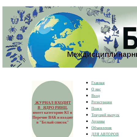
Главная
О нас
Вход
ЖУРНАЛ ВХОДИТ
Регистрация
В ЯДРО РИНЦ
,
Поиск
имеет категорию К1 в
Текущий выпуск
Перечне ВАК и входит
Архивы
в "Белый список"
Объявления
ДЛЯ АВТОРОВ