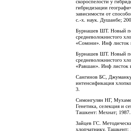
скороспелости у гибрид
гибридизации географи
зависимости от способо
с.-х. наук. Душанбе; 200
Бурнашев ШТ. Новый п
средневолокнистого хл
«Сомони». Инф листок ц
Бурнашев ШТ. Новый п
средневолокнистого хл
«Равшан». Инф листок ц
Сангинов БС, Джуманку
интенсификация хлопков
3.
Симонгулян НГ, Мухам
Генетика, селекция и с
Ташкент: Мехнат; 1987.
Зайцев ГС. Методически
хлопчатнику. Ташкент; 