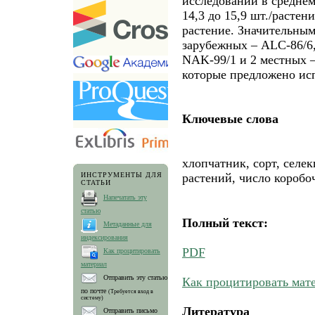
исследований в среднем
14,3 до 15,9 шт./растени
растение. Значительным
зарубежных – ALC-86/6,
NAK-99/1 и 2 местных –
которые предложено исп
Ключевые слова
хлопчатник, сорт, селек
ИНСТРУМЕНТЫ ДЛЯ
растений, число коробо
СТАТЬИ
Напечатать эту
статью
Полный текст:
Метаданные для
индексирования
PDF
Как процитировать
материал
Отправить эту статью
Как процитировать мат
по почте
(Требуется вход в
систему)
Литература
Отправить письмо