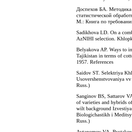
Доспехов БА. Методика 
статистической обработк
М.: Книга по требовани
Sadikhova LD. On a combin
AzNIHI selection. Khlopk
Belyakova AP. Ways to incr
Tajikistan in terms of cott
1957. References
Saidov ST. Selektriya Khl
Usovershenstvovaniya vv 
Russ.)
Sanginov BS, Sattarov VA
of varieties and hybrids o
wilt background Izvestiy
Biologichastikh i Meditsy
Russ.)
Avtanomov VA, Rystakov V