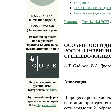
ПОДПИСКА
ТЕМАТИЧЕСКИЕ ПОДБ
Политика конфиденциальн
ISSN 2077-1371
(Печатная версия)
Главная
>
Том 14 №4 2022
ISSN 2077-1460
(Электронная версия)
Редакция журнала
поддерживает
ОСОБЕННОСТИ Д
правила Комитета по
публикационной этике
РОСТА И РАЗВИТИ
СРЕДНЕВОЛОКНИ
А.Т. Садиков, В.А. Драг
Аннотация
Перевод правил на
русский язык
доступен по
ссылке
.
В процессе роста хлопч
Журналу«Биосфера»
присвоена категория
вегетации проходит пять
К1 в
Перечне ВАК
есть семядоли; 2) образ