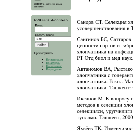
автору
(Требуется вход в
систему)
КОНТЕНТ ЖУРНАЛА
Саидов СТ. Селекция хл
Поиск
усовершенствования в 
Область поиска
Сангинов БС, Саттаров
ценности сортов и гибр
хлопчатника на инфекц
Просматривать
РТ Отд биол и мед наук.
По выпускам
По авторам
По названию
Автаномов ВА, Рыстако
По разделам
хлопчатника с толерант
хлопчатника. В кн.: Ма
хлопчатника. Ташкент: 
Иксанов М. К вопросу о
методов в селекции хлоп
селекцияси, уругчилиги
туплами. Ташкент; 2000.
Яхьёев ТК. Изменчивос