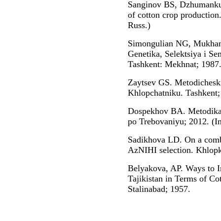
Sanginov BS, Dzhumankulo
of cotton crop production
Russ.)
Simongulian NG, Mukham
Genetika, Selektsiya i S
Tashkent: Mekhnat; 1987.
Zaytsev GS. Metodicheski
Khlopchatniku. Tashkent; 
Dospekhov BA. Metodika
po Trebovaniyu; 2012. (In
Sadikhova LD. On a combin
AzNIHI selection. Khlopk
Belyakova, AP. Ways to In
Tajikistan in Terms of Co
Stalinabad; 1957.