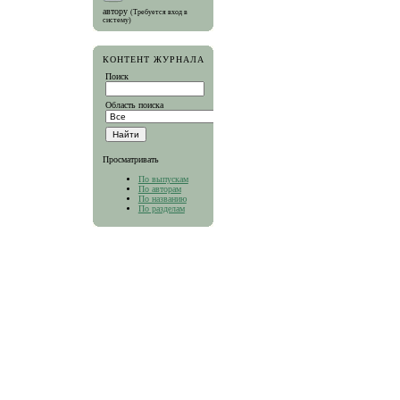
автору
(Требуется вход в
систему)
КОНТЕНТ ЖУРНАЛА
Поиск
Область поиска
Просматривать
По выпускам
По авторам
По названию
По разделам