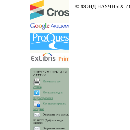
© ФОНД НАУЧНЫХ ИС
ИНСТРУМЕНТЫ ДЛЯ
СТАТЬИ
Напечатать эту
статью
Метаданные для
индексирования
Как процитировать
материал
Отправить эту статью
по почте
(Требуется вход в
систему)
Отправить письмо