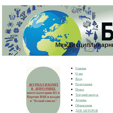
Главная
О нас
Вход
ЖУРНАЛ ВХОДИТ
Регистрация
В ЯДРО РИНЦ
,
Поиск
имеет категорию К1 в
Текущий выпуск
Перечне ВАК и входит
Архивы
в "Белый список"
Объявления
ДЛЯ АВТОРОВ