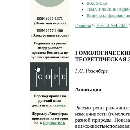
ПОДПИСКА
ТЕМАТИЧЕСКИЕ ПОДБ
Политика конфиденциальн
ISSN 2077-1371
(Печатная версия)
Главная
>
Том 14 №4 2022
ISSN 2077-1460
(Электронная версия)
Редакция журнала
поддерживает
ГОМОЛОГИЧЕСКИЕ
правила Комитета по
публикационной этике
ТЕОРЕТИЧЕСКАЯ 
Г.С. Розенберг
Аннотация
Перевод правил на
русский язык
доступен по
ссылке
.
Рассмотрены различные
изменчивости (гомологи
Журналу«Биосфера»
присвоена категория
разной природы. Показ
К1 в
Перечне ВАК
возможностьиспользова