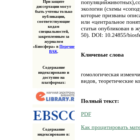
популяцийживотных),со
При защите
диссертации могут
экологии (схемы «сопо
быть учтены только
которые призваны описа
публикации,
или «центральное понят
соответствующие
кодам
статьи опубликован в ж
специальностей,
50). DOI: 10.24855/biosf
закрепленным за
журналом
«Биосфера» в
Перечне
ВАК
.
Ключевые слова
Содержание
индексировано и
гомологическая изменчи
доступно на
видов, теоретические к
платформах:
Полный текст:
PDF
Как процитировать мат
Содержание
индексировано в: