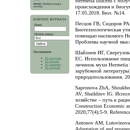
Hermetia illucens с пол
автору
(Требуется вход в
происхождения и биогум
систему)
17.05.2018. Бюл. №14.
КОНТЕНТ ЖУРНАЛА
Песцов ГВ, Сидоров РА,
Поиск
Биотехнологическая ути
Область поиска
помощью насекомого Herm
Проблемы научной мысли
Шайхиев ИГ, Свергузо
Просматривать
ЕС. Использование пищ
По выпускам
По авторам
личинок мухи Hermetia i
По названию
По разделам
зарубежной литературы)
природопользования. 202
Sapronova ZhA, Shoukho
AV, Shaikhiev IG. Испо
хозяйстве – путь к рац
Construction Economic a
2020;77(4):5-9. Referenc
Antonov AM, Lutovinova
Adaptation of and prospect