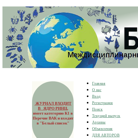
Главная
О нас
Вход
ЖУРНАЛ ВХОДИТ
Регистрация
В ЯДРО РИНЦ
,
Поиск
имеет категорию К1 в
Текущий выпуск
Перечне ВАК и входит
Архивы
в "Белый список"
Объявления
ДЛЯ АВТОРОВ