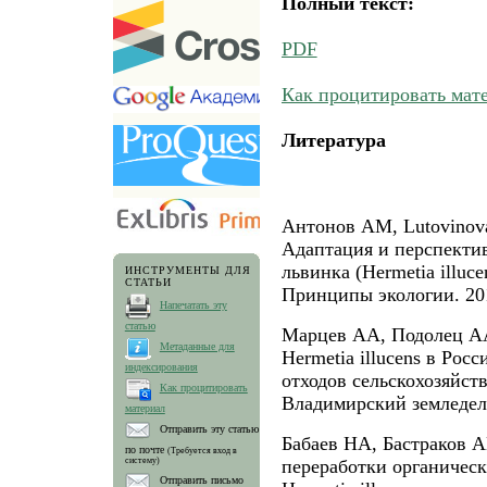
Полный текст:
PDF
Как процитировать мат
Литература
Антонов АМ, Lutovinova
Адаптация и перспекти
львинка (Hermetia illuc
ИНСТРУМЕНТЫ ДЛЯ
СТАТЬИ
Принципы экологии. 201
Напечатать эту
статью
Марцев АА, Подолец АА
Метаданные для
Hermetia illucens в Рос
индексирования
отходов сельскохозяйст
Как процитировать
Владимирский земледеле
материал
Отправить эту статью
Бабаев НА, Бастраков 
по почте
(Требуется вход в
систему)
переработки органичес
Отправить письмо