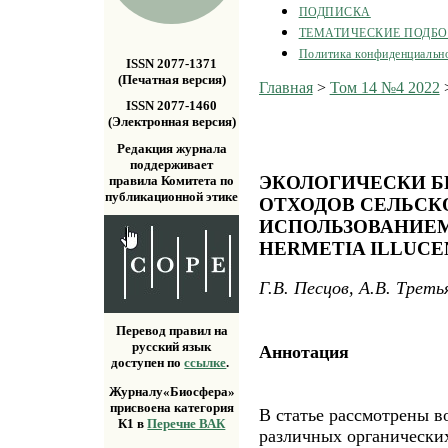
ПОДПИСКА
ТЕМАТИЧЕСКИЕ ПОДБ
Политика конфиденциальн
ISSN 2077-1371
(Печатная версия)
Главная
>
Том 14 №4 2022
ISSN 2077-1460
(Электронная версия)
Редакция журнала
поддерживает
ЭКОЛОГИЧЕСКИ Б
правила Комитета по
публикационной этике
ОТХОДОВ СЕЛЬСК
ИСПОЛЬЗОВАНИЕМ
HERMETIA ILLUCE
Г.В. Песцов, А.В. Треть
Перевод правил на
русский язык
Аннотация
доступен по
ссылке
.
Журналу«Биосфера»
присвоена категория
В статье рассмотрены 
К1 в
Перечне ВАК
различных органических