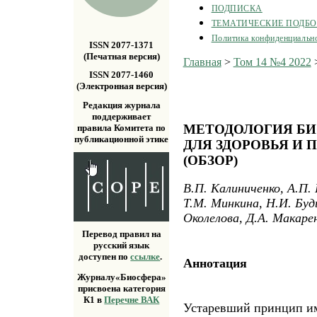
ПОДПИСКА
ТЕМАТИЧЕСКИЕ ПОДБ
Политика конфиденциальн
ISSN 2077-1371
(Печатная версия)
Главная
>
Том 14 №4 2022
ISSN 2077-1460
(Электронная версия)
Редакция журнала
поддерживает
МЕТОДОЛОГИЯ Б
правила Комитета по
публикационной этике
ДЛЯ ЗДОРОВЬЯ И
(ОБЗОР)
В.П. Калиниченко, А.П. 
Т.М. Минкина, Н.И. Буд
Околелова, Д.А. Макаре
Перевод правил на
русский язык
доступен по
ссылке
.
Аннотация
Журналу«Биосфера»
присвоена категория
К1 в
Перечне ВАК
Устаревший принцип и