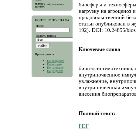
биосферы и техносферы
автору
(Требуется вход в
систему)
нагрузку на агроценоз 
продовольственной без
КОНТЕНТ ЖУРНАЛА
статьи опубликован в ж
Поиск
192). DOI: 10.24855/bios
Область поиска
Ключевые слова
Просматривать
По выпускам
По авторам
биогеосистемотехника,
По названию
По разделам
внутрипочвенное импул
увлажнение, внутрипоч
внутрипочвенная импул
внесения биопрепаратов
Полный текст:
PDF