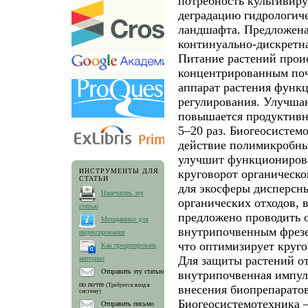
потребность культивиру
деградацию гидрологич
ландшафта. Предложена
континуально-дискретн
Питание растений прои
концентрированным поч
аппарат растения функ
регулирования. Улучшаю
повышается продуктивно
5–20 раз. Биогеосистем
действие полимикробны
улучшит функциониров
круговорот органическо
ИНСТРУМЕНТЫ ДЛЯ
СТАТЬИ
для экосферы дисперсн
Напечатать эту
органических отходов, 
статью
предложено проводить 
Метаданные для
внутрипочвенным фрезер
индексирования
что оптимизирует круго
Как процитировать
Для защиты растений от
материал
Отправить эту статью
внутрипочвенная импул
по почте
(Требуется вход в
внесения биопрепаратов
систему)
Биогеосистемотехника –
Отправить письмо