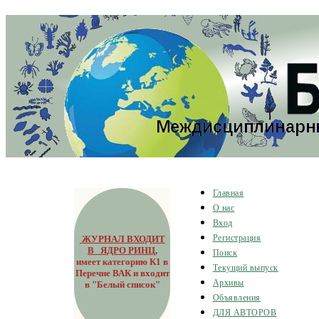
Главная
О нас
Вход
ЖУРНАЛ ВХОДИТ
Регистрация
В ЯДРО РИНЦ
,
Поиск
имеет категорию К1 в
Текущий выпуск
Перечне ВАК и входит
Архивы
в "Белый список"
Объявления
ДЛЯ АВТОРОВ