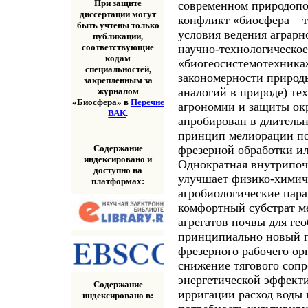
При защите
современном природопо
диссертации могут
конфликт «биосфера – 
быть учтены только
условия ведения аграрн
публикации,
научно-технологическо
соответствующие
кодам
«биогеосистемотехника
специальностей,
закономерности приро
закрепленным за
аналогий в природе) те
журналом
«Биосфера» в
Перечне
агрономии и защиты ок
ВАК
.
апробирован в длитель
принцип мелиорации по
Содержание
фрезерной обработки ил
индексировано и
Однократная внутрипоч
доступно на
улучшает физико-химич
платформах:
агробиологические пара
комфортный субстрат м
агрегатов почвы для ге
принципиально новый 
фрезерного рабочего ор
снижение тягового сопр
энергетической эффекти
Содержание
ирригации расход воды 
индексировано в: