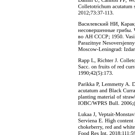
Damm U, Cannon PF, Wo
Colletotrichum acutatum 
2012;73:37-113.
Василевский НИ, Карак
несовершенные грибы. Ч
во АН СССР; 1950. Vasil
Parazitnye Nesoversjenn
Moscow-Leningrad: Izdar
Rapp L, Richter J. Collet
Sacc. on fruits of red cur
1990;42(5):173.
Parikka P, Lemmetty A. D
acutatum and Black Curra
planting material of straw
IOBC/WPRS Bull. 2006;(
Lukaa J, Veptait-Monstav
Serviena E. High content 
chokeberry, red and white
Food Res Int. 2018;111:5