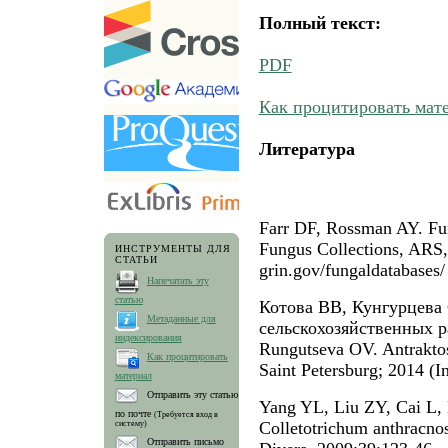
Полный текст:
PDF
Как процитировать мат
Литература
Farr DF, Rossman AY. Fun
Fungus Collections, ARS,
ИНСТРУМЕНТЫ ДЛЯ
СТАТЬИ
grin.gov/fungaldatabases/
Напечатать эту
статью
Котова ВВ, Кунгурцева
Метаданные для
сельскохозяйственных р
индексирования
Rungutseva OV. Antrakto
Как процитировать
Saint Petersburg; 2014 (I
материал
Отправить эту статью
Yang YL, Liu ZY, Cai L
по почте
(Требуется вход в
Colletotrichum anthracno
систему)
Отправить письмо