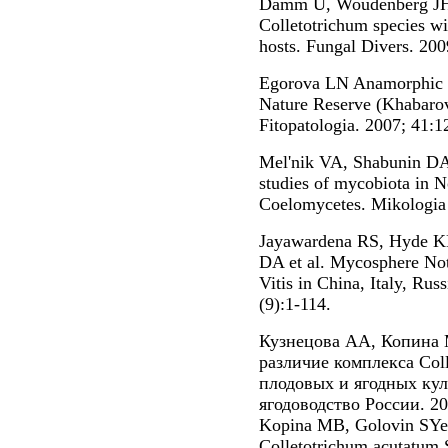
Damm U, Woudenberg JH
Colletotrichum species w
hosts. Fungal Divers. 200
Egorova LN Anamorphic f
Nature Reserve (Khabarov
Fitopatologia. 2007; 41:1
Mel'nik VA, Shabunin DA,
studies of mycobiota in N
Coelomycetes. Mikologia 
Jayawardena RS, Hyde 
DA et al. Mycosphere Not
Vitis in China, Italy, Ru
(9):1-114.
Кузнецова АА, Копина 
различие комплекса Col
плодовых и ягодных кул
ягодоводство России. 20
Kopina MB, Golovin SYe, 
Colletotrichum acutatum 