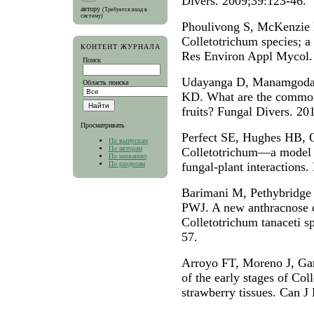
Divers. 2009;39:123-46.
автору
(Требуется вход в
систему)
Phoulivong S, McKenzie E
Colletotrichum species; a 
КОНТЕНТ ЖУРНАЛА
Res Environ Appl Mycol. 
Поиск
Udayanga D, Manamgoda 
Область поиска
KD. What are the common 
fruits? Fungal Divers. 20
Просматривать
Perfect SE, Hughes HB, 
По выпускам
По авторам
Colletotrichum—a model g
По названию
По разделам
fungal-plant interactions
Barimani M, Pethybridge 
PWJ. A new anthracnose d
Colletotrichum tanaceti s
57.
Arroyo FT, Moreno J, Gar
of the early stages of Col
strawberry tissues. Can J