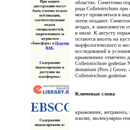
При защите
областях. Симптомы по
диссертации могут
рода Colletotrichum пр
быть учтены только
могут проявляться в ви
публикации,
затем опадают. Симпто
соответствующие
кодам
ягодах, в зависимости 
специальностей,
в июле. К августу пор
закрепленным за
остаются висеть на куст
журналом
«Биосфера» в
Перечне
морфологического и мо
ВАК
.
исследований в условия
крыжовнике отмечено два
Содержание
Colletotrichum godetiae N
индексировано и
dematium (Pers.) Grove,
доступно на
Colletotrichum godetiae.
платформах:
Ключевые слова
крыжовник, антракноз, г
изолят, молекулярно-ге
Содержание
индексировано в: