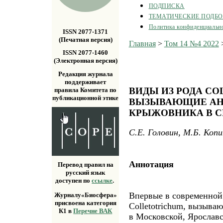
ПОДПИСКА
ТЕМАТИЧЕСКИЕ ПОДБ
Политика конфиденциальн
ISSN 2077-1371
(Печатная версия)
Главная
>
Том 14 №4 2022
ISSN 2077-1460
(Электронная версия)
Редакция журнала
поддерживает
ВИДЫ ИЗ РОДА CO
правила Комитета по
публикационной этике
ВЫЗЫВАЮЩИЕ АН
КРЫЖОВНИКА В С
С.Е. Головин, М.Б. Коп
Аннотация
Перевод правил на
русский язык
доступен по
ссылке
.
Впервые в современной
Журналу«Биосфера»
присвоена категория
Colletotrichum, вызыва
К1 в
Перечне ВАК
в Московской, Ярославс