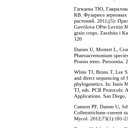
Гагкаева ТЮ, Гаврило
КВ. Фузариоз зерновых 
растений. 2011;(5): Пр
Gavrilova OPm Levitin M
grain crops. Zasxhita i Ka
120
Damm U, Mostert L, Cro
Phaeoacremonium species 
Prunus trees. Persoonia. 
White TJ, Bruns T, Lee S,
and direct sequencing of
phylogenetics. In: Innis
TJ, eds. PCR Protocols: 
Applications. San Diego,
Cannon PF, Damm U, Joh
Colletotrichum–current sta
Mycol. 2012;73(1):181-2