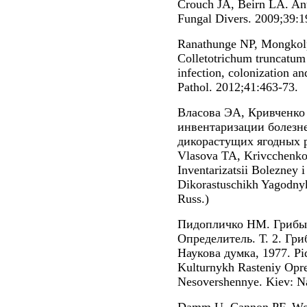
Crouch JA, Beirn LA. Ant
Fungal Divers. 2009;39:1
Ranathunge NP, Mongkolp
Colletotrichum truncatum
infection, colonization a
Pathol. 2012;41:463-73.
Власова ЭА, Кривченко
инвентаризации болезн
дикорастущих ягодных р
Vlasova TA, Krivcchenko
Inventarizatsii Bolezney 
Dikorastuschikh Yagodnyk
Russ.)
Пидопличко НМ. Грибы-
Определитель. Т. 2. Гр
Наукова думка, 1977. Pi
Kulturnykh Rasteniy Opre
Nesovershennye. Kiev: N