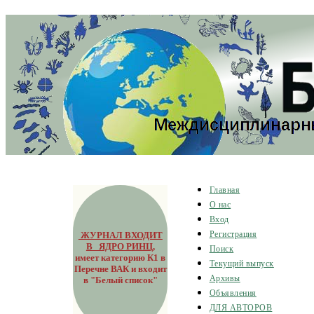
Главная
О нас
Вход
ЖУРНАЛ ВХОДИТ
Регистрация
В ЯДРО РИНЦ
,
Поиск
имеет категорию К1 в
Текущий выпуск
Перечне ВАК и входит
Архивы
в "Белый список"
Объявления
ДЛЯ АВТОРОВ