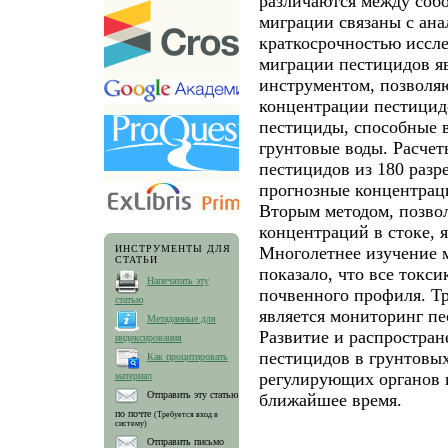
различаются между соб
миграции связаны с ан
краткосрочностью иссл
миграции пестицидов я
инструментом, позволя
концентрации пестицидо
пестициды, способные в
грунтовые воды. Расчеты
пестицидов из 180 раз
прогнозные концентраци
Вторым методом, позво
концентраций в стоке, 
Многолетнее изучение 
ИНСТРУМЕНТЫ ДЛЯ
СТАТЬИ
показало, что все токс
Напечатать эту
почвенного профиля. Т
статью
является мониторинг пе
Метаданные для
Развитие и распростран
индексирования
пестицидов в грунтовых
Как процитировать
регулирующих органов 
материал
Отправить эту статью
ближайшее время.
по почте
(Требуется вход в
систему)
Отправить письмо