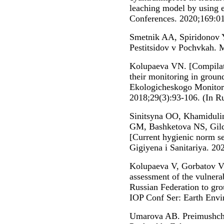
leaching model by using 
Conferences. 2020;169:0
Smetnik AA, Spiridonov 
Pestitsidov v Pochvkah. 
Kolupaeva VN. [Compilatio
their monitoring in grou
Ekologicheskogo Monitor
2018;29(3):93-106. (In Ru
Sinitsyna OO, Khamiduli
GM, Bashketova NS, Gil
[Current hygienic norm set
Gigiyena i Sanitariya. 20
Kolupaeva V, Gorbatov V,
assessment of the vulnerab
Russian Federation to gro
IOP Conf Ser: Earth Envi
Umarova AB. Preimushche