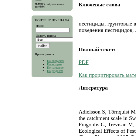
Ключевые слова
автору
(Требуется вход в
систему)
КОНТЕНТ ЖУРНАЛА
пестициды, грунтовые в
Поиск
поведения пестицидов,
Область поиска
Полный текст:
Просматривать
По выпускам
PDF
По авторам
По названию
По разделам
Как процитировать мат
Литература
Adielsson S, Törnquist M,
the catchment scale in S
Fragoulis G, Trevisan M,
Ecological Effects of Pest