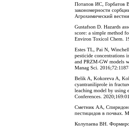
Потапов ИС, Горбатов 
закономерности сорбци
Агрохимический вестник
Gustafson D. Hazards ass
score: a simple method for
Environ Toxicol Chem. 1
Estes TL, Pai N, Winchel
pesticide concentration
and PRZM-GW models with
Manag Sci. 2016;72:1187
Belik A, Kokoreva A, Kol
cyantraniliprole in fractur
leaching model by using 
Conferences. 2020;169:0
Сметник АА, Спиридон
пестицидов в почвах. М.
Колупаева ВН. Формиро