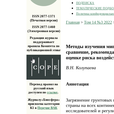
ПОДПИСКА
ТЕМАТИЧЕСКИЕ ПОДБ
Политика конфиденциальн
ISSN 2077-1371
(Печатная версия)
Главная
>
Том 14 №3 2022
ISSN 2077-1460
(Электронная версия)
Редакция журнала
поддерживает
Методы изучения миг
правила Комитета по
публикационной этике
сравнение, рекоменд
оценке риска воздей
В.Н. Колупаева
Аннотация
Перевод правил на
русский язык
доступен по
ссылке
.
Загрязнение грунтовых 
Журналу«Биосфера»
присвоена категория
страны на всех контине
К1 в
Перечне ВАК
исследователей и регул