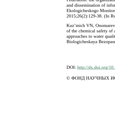
and dissemination of inf
Ekologicheskogo Monitor
2015;26(2):129-38. (In Ru
Kuz’mich VN, Onomareva 
of the chemical safety of
approaches to water quali
Biologicheskaya Bezopasn
DOI:
http://dx.doi.org/1
© ФОНД НАУЧНЫХ ИС