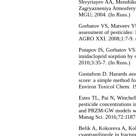
Shvyriayev AA, Menshiko
Zagryazneniya Atmosfer
MGU; 2004. (In Russ.)
Gorbatov VS, Matveev Y
assessment of pesticides:
AGRO XXI. 2008;1:7-9. (
Potapov IS, Gorbatov VS. 
imidacloprid sorption by 
2010;3:35-7. (In Russ.)
Gustafson D. Hazards ass
score: a simple method for
Environ Toxicol Chem. 1
Estes TL, Pai N, Winchel
pesticide concentration
and PRZM-GW models with
Manag Sci. 2016;72:1187
Belik A, Kokoreva A, Kol
cyantraniliprole in fractur