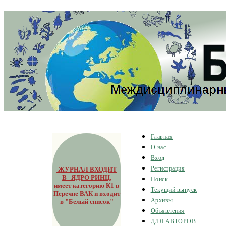
Главная
О нас
Вход
ЖУРНАЛ ВХОДИТ
Регистрация
В ЯДРО РИНЦ
,
Поиск
имеет категорию К1 в
Текущий выпуск
Перечне ВАК и входит
Архивы
в "Белый список"
Объявления
ДЛЯ АВТОРОВ