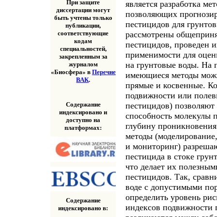
При защите
является разработка ме
диссертации могут
позволяющих прогнозир
быть учтены только
пестицидов для грунтов
публикации,
рассмотрены общеприня
соответствующие
кодам
пестицидов, проведен и
специальностей,
применимости для оцен
закрепленным за
на грунтовые воды. На 
журналом
«Биосфера» в
Перечне
имеющиеся методы можно
ВАК
.
прямые и косвенные. К
подвижности или полев
Содержание
пестицидов) позволяют
индексировано и
способность молекулы п
доступно на
глубину проникновения
платформах:
методы (моделирование
и мониторинг) разреша
пестицида в стоке грун
что делает их полезным
пестицидов. Так, сравн
воде с допустимыми по
определить уровень рис
Содержание
индексов подвижности г
индексировано в: