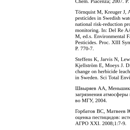
Chem. Piacenza; 2007. P.
Törnquist M, Kreuger J, 
pesticides in Swedish wat
national risk-reduction p
monitoring. In: Del Re A
M, ed.s. Environmental Fa
Pesticides. Proc. XIII Sy
P. 770-7.
Steffens K, Jarvis N, Le
Kjellström E, Moeys J. Dir
change on herbicide leac
in Sweden. Sci Total Env
Швыряев АА, Меньшико
загрязнения атмосферы 
во МГУ, 2004.
Горбатов ВС, Матвеев 
оценка пестицидов: ис
АГРО XXI. 2008;1:7-9.