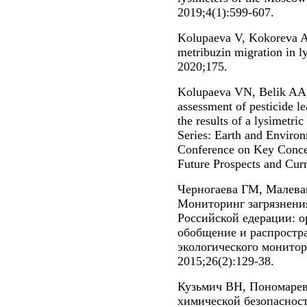
2019;4(1):599-607.
Kolupaeva V, Kokoreva A
metribuzin migration in 
2020;175.
Kolupaeva VN, Belik AA,
assessment of pesticide l
the results of a lysimetri
Series: Earth and Environ
Conference on Key Concep
Future Prospects and Curr
Черногаева ГМ, Малева
Мониторинг загрязнени
Российской едерации: о
обобщение и распростр
экологического монитор
2015;26(2):129-38.
Кузьмич ВН, Пономаре
химической безопаснос