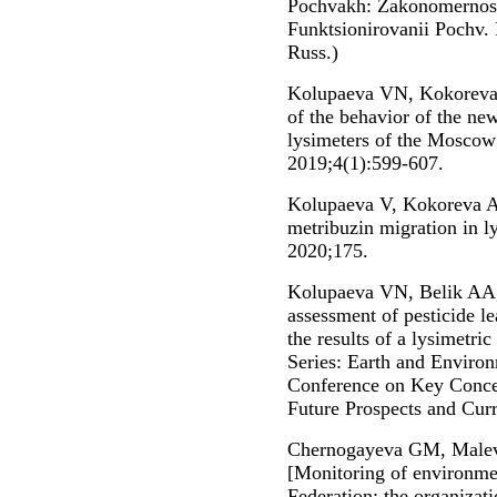
Pochvakh: Zakonomernost
Funktsionirovanii Pochv.
Russ.)
Kolupaeva VN, Kokoreva 
of the behavior of the new
lysimeters of the Moscow 
2019;4(1):599-607.
Kolupaeva V, Kokoreva A
metribuzin migration in 
2020;175.
Kolupaeva VN, Belik AA,
assessment of pesticide l
the results of a lysimetri
Series: Earth and Environ
Conference on Key Concep
Future Prospects and Curr
Chernogayeva GM, Malev
[Monitoring of environmen
Federation: the organizati