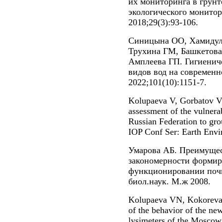
их мониторинга в грун
экологического монитор
2018;29(3):93-106.
Синицына ОО, Хамидул
Трухина ГМ, Башкетова
Амплеева ГП. Гигиенич
видов вод на современн
2022;101(10):1151-7.
Kolupaeva V, Gorbatov V,
assessment of the vulnerab
Russian Federation to gro
IOP Conf Ser: Earth Envi
Умарова АБ. Преимущес
закономерности формир
функционировании почв
биол.наук. М.ж 2008.
Kolupaeva VN, Kokoreva 
of the behavior of the new
lysimeters of the Moscow 