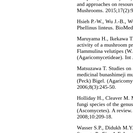
and approaches on resourc
Mushrooms. 2015;17(2):9
Hsieh P.-W., Wu J.-B., W
Phellinus linteus. BioMed
Maruyama H., Ikekawa T
activity of a mushroom pr
Flammulina velutipes (W.C
(Agaricomycetideae). In
Matsuzawa T. Studies on a
medicinal bunashimeji 
(Peck) Bigel. (Agaricomy
2006;8(3):245-50.
Holliday H., Cleaver M. M
fungi species of the genu
(Ascomycetes). A review
2008;10:209-18.
Wasser S.P., Didukh M.Y