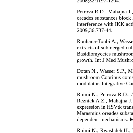
2008;32:1197-1204.
Petrova R.D., Mahajna J.,
oreades substances block
interference with IKK act
2009;36:737-44.
Rouhana-Toubi A., Wasser 
extracts of submerged cu
Basidiomycetes mushrooms
growth. Int J Med Mushro
Dotan N., Wasser S.P., M
mushroom Coprinus comatu
modulator. Integrative Ca
Ruimi N., Petrova R.D., A
Reznick A.Z., Mahajna J.
expression in HSVtk trans
Marasmius oreades subs
dependent mechanisms. M
Ruimi N., Rwashdeh H., W