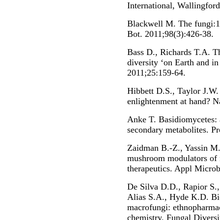
International, Wallingford
Blackwell M. The fungi:1
Bot. 2011;98(3):426-38.
Bass D., Richards T.A. Th
diversity ‘on Earth and i
2011;25:159-64.
Hibbett D.S., Taylor J.W.
enlightenment at hand? N
Anke T. Basidiomycetes: 
secondary metabolites. P
Zaidman B.-Z., Yassin M.
mushroom modulators of m
therapeutics. Appl Microb
De Silva D.D., Rapior S.,
Alias S.A., Hyde K.D. Bi
macrofungi: ethnopharmaco
chemistry. Fungal Diversi