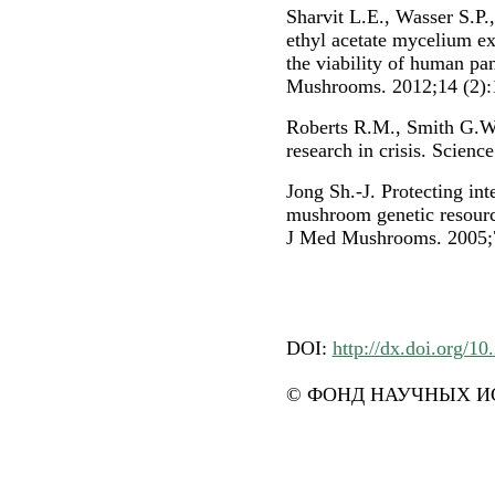
Sharvit L.E., Wasser S.P.,
ethyl acetate mycelium e
the viability of human pan
Mushrooms. 2012;14 (2):
Roberts R.M., Smith G.W.
research in crisis. Scienc
Jong Sh.-J. Protecting inte
mushroom genetic resource
J Med Mushrooms. 2005;7
DOI:
http://dx.doi.org/10
© ФОНД НАУЧНЫХ ИС