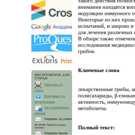
такого действия полност
внимания находятся во
модуляции иммунного о
Некоторые из них прошли
испытаний, и широко и
для лечения различных 
В обзоре также отмече
исследования медицинс
грибов.
Ключевые слова
ИНСТРУМЕНТЫ ДЛЯ
СТАТЬИ
Напечатать эту
лекарственные грибы, а
статью
полисахариды, β-глюка
Метаданные для
активность, иммуномод
индексирования
метаболиты.
Как процитировать
материал
Отправить эту статью
по почте
(Требуется вход в
Полный текст:
систему)
Отправить письмо