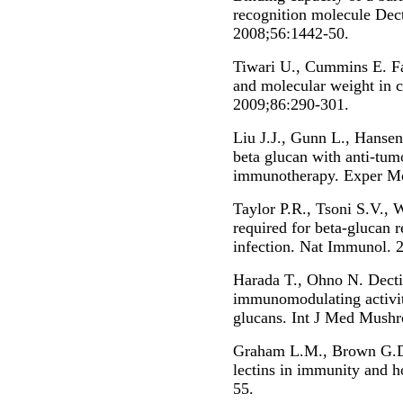
recognition molecule Dec
2008;56:1442-50.
Tiwari U., Cummins E. Fac
and molecular weight in 
2009;86:290-301.
Liu J.J., Gunn L., Hanse
beta glucan with anti-tum
immunotherapy. Exper Mo
Taylor P.R., Tsoni S.V., W
required for beta-glucan r
infection. Nat Immunol. 
Harada T., Ohno N. Dect
immunomodulating activit
glucans. Int J Med Mushr
Graham L.M., Brown G.D.
lectins in immunity and 
55.