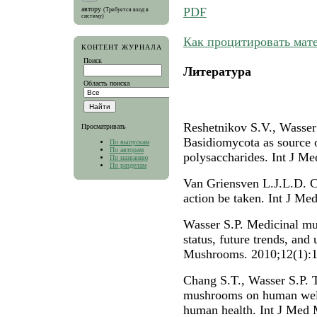
PDF
автору
(Требуется вход в
систему)
Как процитировать мат
КОНТЕНТ ЖУРНАЛА
Поиск
Литература
Область поиска
Reshetnikov S.V., Wasser
Просматривать
Basidiomycota as source 
По выпускам
По авторам
polysaccharides. Int J M
По названию
По разделам
Van Griensven L.J.L.D. 
action be taken. Int J M
Wasser S.P. Medicinal mus
status, future trends, an
Mushrooms. 2010;12(1):1
Chang S.T., Wasser S.P. T
mushrooms on human welf
human health. Int J Med