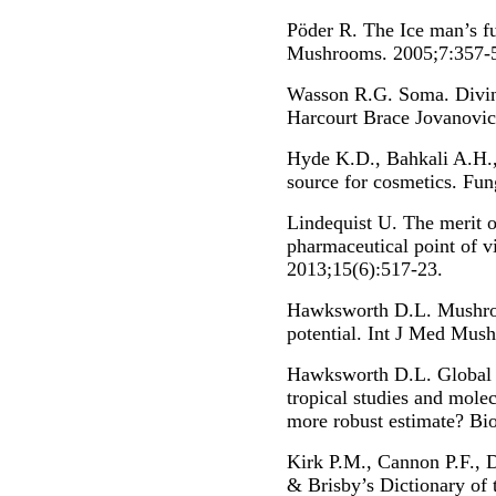
Pöder R. The Ice man’s fu
Mushrooms. 2005;7:357-
Wasson R.G. Soma. Divin
Harcourt Brace Jovanovic
Hyde K.D., Bahkali A.H.
source for cosmetics. Fun
Lindequist U. The merit 
pharmaceutical point of 
2013;15(6):517-23.
Hawksworth D.L. Mushroo
potential. Int J Med Mus
Hawksworth D.L. Global s
tropical studies and molec
more robust estimate? Bi
Kirk P.M., Cannon P.F., D
& Brisby’s Dictionary of