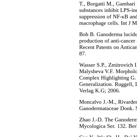
T., Borgatti M., Gambari
substances inhibit LPS-i
suppression of NF-κB an
macrophage cells. Int J 
Boh B. Ganoderma lucidum
production of anti-cance
Recent Patents on Antica
87.
Wasser S.P., Zmitrovich I
Malysheva V.F. Morpholo
Complex Highlighting G. 
Generalization. Ruggell, 
Verlag K.G; 2006.
Moncalvo J.-M., Rivarden
Ganodermataceae Donk. S
Zhao J.-D. The Ganoderma
Mycologica Ser. 132. Berl