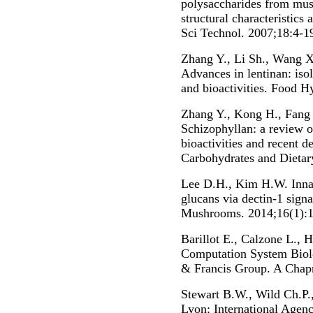
polysaccharides from mush
structural characteristics
Sci Technol. 2007;18:4-1
Zhang Y., Li Sh., Wang X
Advances in lentinan: isol
and bioactivities. Food H
Zhang Y., Kong H., Fang Y
Schizophyllan: a review on
bioactivities and recent 
Carbohydrates and Dietary
Lee D.H., Kim H.W. Innat
glucans via dectin-1 sign
Mushrooms. 2014;16(1):1
Barillot E., Calzone L., H
Computation System Biol
& Francis Group. A Chap
Stewart B.W., Wild Ch.P.
Lyon: International Agen