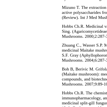
Mizuno T. The extraction
active polysaccharides f
(Review). Int J Med Mus
Hobbs Ch.R. Medicinal va
Sing. (Agaricomycetideae)
Mushrooms. 2000;2:287-
Zhuang C., Wasser S.P. Me
medicinal Maitake mushro
S.F. Gray (Aphyllophorom
Mushrooms. 2004;6:287-
Boh B, Berivic M. Grifola
(Maitake mushroom): medi
compounds, and biotechnol
Mushrooms. 2007;9:89-1
Hobbs Ch.R. The chemistry
immunopharmacology, and s
medicinal split-gill fung