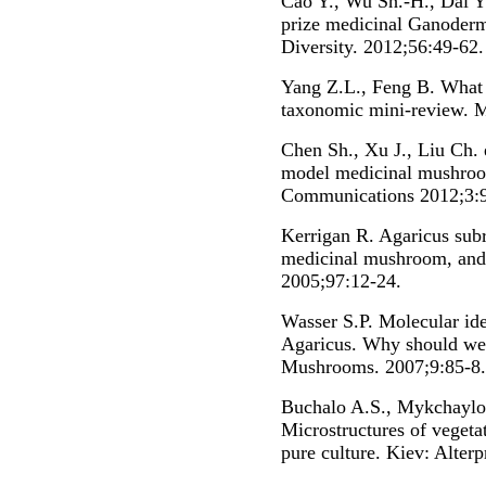
Cao Y., Wu Sh.-H., Dai Yu
prize medicinal Ganoder
Diversity. 2012;56:49-62.
Yang Z.L., Feng B. What 
taxonomic mini-review. M
Chen Sh., Xu J., Liu Ch. 
model medicinal mushro
Communications 2012;3:
Kerrigan R. Agaricus subr
medicinal mushroom, and
2005;97:12-24.
Wasser S.P. Molecular iden
Agaricus. Why should we
Mushrooms. 2007;9:85-8.
Buchalo A.S., Mykchaylo
Microstructures of veget
pure culture. Kiev: Alterp