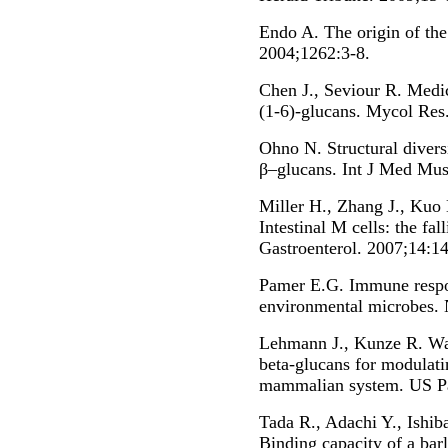
Endo A. The origin of the 
2004;1262:3-8.
Chen J., Seviour R. Medic
(1-6)-glucans. Mycol Res
Ohno N. Structural divers
β–glucans. Int J Med Mu
Miller H., Zhang J., Kuo
Intestinal M cells: the fal
Gastroenterol. 2007;14:1
Pamer E.G. Immune respo
environmental microbes.
Lehmann J., Kunze R. Wat
beta-glucans for modulat
mammalian system. US Pa
Tada R., Adachi Y., Ishib
Binding capacity of a bar