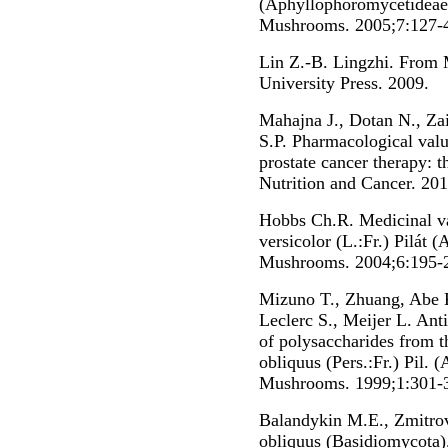
(Aphyllophoromycetideae).
Mushrooms. 2005;7:127-
Lin Z.-B. Lingzhi. From 
University Press. 2009.
Mahajna J., Dotan N., Za
S.P. Pharmacological val
prostate cancer therapy: 
Nutrition and Cancer. 20
Hobbs Ch.R. Medicinal va
versicolor (L.:Fr.) Pilát
Mushrooms. 2004;6:195-
Mizuno T., Zhuang, Abe K
Leclerc S., Meijer L. Ant
of polysaccharides from t
obliquus (Pers.:Fr.) Pil.
Mushrooms. 1999;1:301-
Balandykin M.E., Zmitrov
obliquus (Basidiomycota)