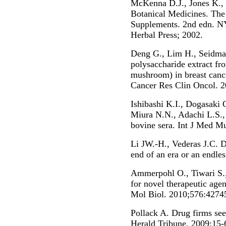
McKenna D.J., Jones K.,
Botanical Medicines. The
Supplements. 2nd edn. N
Herbal Press; 2002.
Deng G., Lim H., Seidman A
polysaccharide extract fr
mushroom) in breast cance
Cancer Res Clin Oncol. 
Ishibashi K.I., Dogasaki C
Miura N.N., Adachi L.S.,
bovine sera. Int J Med M
Li JW.-H., Vederas J.C. D
end of an era or an endles
Ammerpohl O., Tiwari S.,
for novel therapeutic age
Mol Biol. 2010;576:4274
Pollack A. Drug firms see 
Herald Tribune. 2009;15-