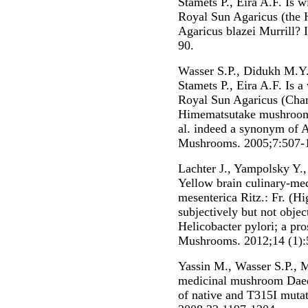
Stamets P., Eira A.F. Is w
Royal Sun Agaricus (the
Agaricus blazei Murrill?
90.
Wasser S.P., Didukh M.Y
Stamets P., Eira A.F. Is a
Royal Sun Agaricus (Cham
Himematsutake mushroom) 
al. indeed a synonym of 
Mushrooms. 2005;7:507-
Lachter J., Yampolsky Y.,
Yellow brain culinary-me
mesenterica Ritz.: Fr. (Hi
subjectively but not object
Helicobacter pylori; a pro
Mushrooms. 2012;14 (1):
Yassin M., Wasser S.P., 
medicinal mushroom Daeda
of native and T315I mutat