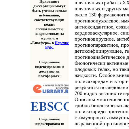
При защите
шляпочных грибах в XX
диссертации могут
шляпочных и других ма
быть учтены только
около 130 фармакологи
публикации,
соответствующие
противоопухолевое, и
кодам
антиоксидантное, связ
специальностей,
кардиоваскулярное, сни
закрепленным за
противовирусное, антиб
журналом
«Биосфера» в
Перечне
противопаразитное, про
ВАК
.
детоксифицирующее, ге
противодиабетическое 
Содержание
биологически активные 
индексировано и
плодовых телах, но так
доступно на
жидкости. Особое внима
платформах:
полисахаридам и втори
результаты исследован
700 видов высших гетер
Описаны многочисленны
грибов биологически а
полисахаридо-протеино
стимулировать иммунны
Содержание
выраженной противоопу
индексировано в: