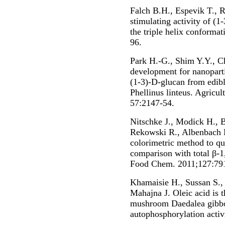
Falch B.H., Espevik T., 
stimulating activity of (
the triple helix conforma
96.
Park H.-G., Shim Y.Y., 
development for nanoparti
(1-3)-D-glucan from edib
Phellinus linteus. Agricu
57:2147-54.
Nitschke J., Modick H.,
Rekowski R., Albenbach 
colorimetric method to qu
comparison with total β-1
Food Chem. 2011;127:791
Khamaisie H., Sussan S., 
Mahajna J. Oleic acid is 
mushroom Daedalea gibbos
autophosphorylation activ