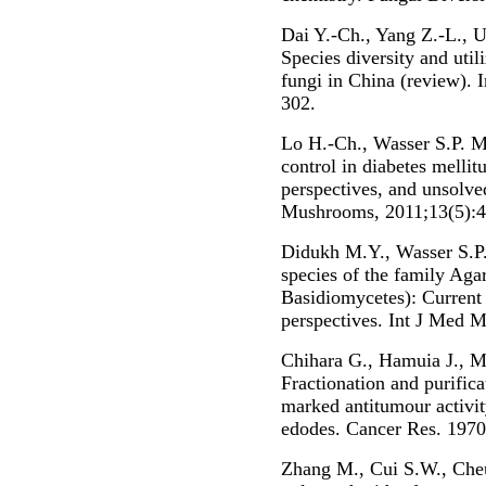
Dai Y.-Ch., Yang Z.-L., U
Species diversity and uti
fungi in China (review).
302.
Lo H.-Ch., Wasser S.P. M
control in diabetes mellitu
perspectives, and unsolve
Mushrooms, 2011;13(5):4
Didukh M.Y., Wasser S.P.
species of the family Aga
Basidiomycetes): Current
perspectives. Int J Med 
Chihara G., Hamuia J., M
Fractionation and purifica
marked antitumour activit
edodes. Cancer Res. 1970
Zhang M., Cui S.W., Che