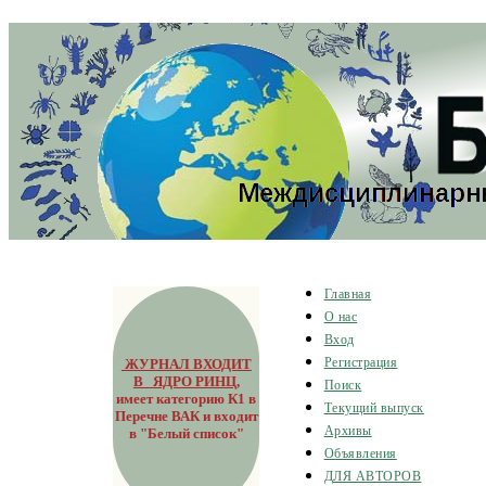
Главная
О нас
Вход
ЖУРНАЛ ВХОДИТ
Регистрация
В ЯДРО РИНЦ
,
Поиск
имеет категорию К1 в
Текущий выпуск
Перечне ВАК и входит
Архивы
в "Белый список"
Объявления
ДЛЯ АВТОРОВ