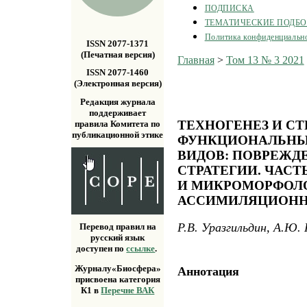
ПОДПИСКА
ТЕМАТИЧЕСКИЕ ПОДБ
Политика конфиденциальн
ISSN 2077-1371
(Печатная версия)
Главная
>
Том 13 № 3 2021
ISSN 2077-1460
(Электронная версия)
Редакция журнала
поддерживает
ТЕХНОГЕНЕЗ И СТ
правила Комитета по
публикационной этике
ФУНКЦИОНАЛЬНЫ
ВИДОВ: ПОВРЕЖД
СТРАТЕГИИ. ЧАСТЬ
И МИКРОМОРФОЛ
АССИМИЛЯЦИОННО
Р.В. Уразгильдин, А.Ю. 
Перевод правил на
русский язык
доступен по
ссылке
.
Журналу«Биосфера»
Аннотация
присвоена категория
К1 в
Перечне ВАК