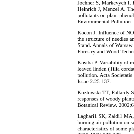
Jochner S, Markevych I, 
Heinrich J, Menzel A. The
pollutants on plant phenol
Environmental Pollution.
Kocon J. Influence of NO2
the structure of needles a
Stand. Annals of Warsaw
Forestry and Wood Techno
Kosiba P. Variability of m
leaved linden (Tilia corda
pollution. Acta Societati
Issue 2:25-137.
Kozlowski TT, Pallardy S
responses of woody plants
Botanical Review. 2002;6
Laghari1 SK, Zaidi1 MA, 
burning air pollution on 
characteristics of some pl