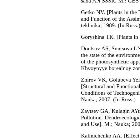
sada AN SSSR. M.: GBS A
Getko NV. [Plants in the
and Function of the Assim
tekhnika; 1989. (In Russ.
Goryshina TK. [Plants in 
Dontsov AS, Suntsova LN
the state of the environme
of the photosynthetic appa
Khvoynyye borealnoy zony
Zhirov VK, Golubeva YeI
[Structural and Functiona
Conditions of Technogenic
Nauka; 2007. (In Russ.)
Zaytsev GA, Kulagin AYu
Pollution. Dendroecologic
and Use]. M.: Nauka; 200
Kalinichenko AA. [Effect 