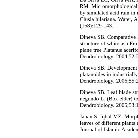
RM. Micromorphological a
by simulated acid rain in 
Clusia hilariana. Water, A
(168):129-143.
Dineva SB. Comparative s
structure of white ash F
plane tree Platanus acerif
Dendrobiology. 2004;52:3
Dineva SB. Development o
platanoides in industrial
Dendrobiology. 2006;55:
Dineva SB. Leaf blade str
negundo L. (Box elder) to
Dendrobiology. 2005;53:1
Jahan S, Iqbal MZ. Morph
leaves of different plants
Journal of Islamic Acade