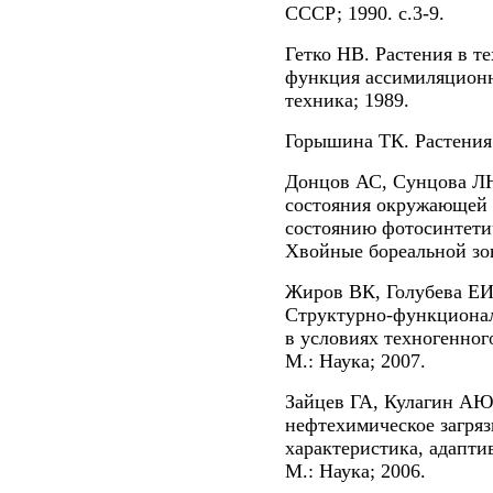
СССР; 1990. с.3-9.
Гетко НВ. Растения в т
функция ассимиляционн
техника; 1989.
Горышина ТК. Растения 
Донцов АС, Сунцова Л
состояния окружающей с
состоянию фотосинтетич
Хвойные бореальной зон
Жиров ВК, Голубева ЕИ
Структурно-функционал
в условиях техногенног
М.: Наука; 2007.
Зайцев ГА, Кулагин АЮ
нефтехимическое загряз
характеристика, адапти
М.: Наука; 2006.