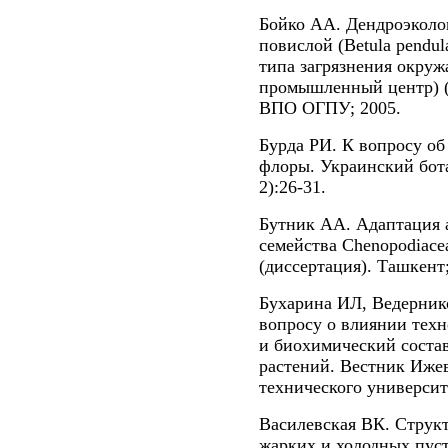
Бойко АА. Дендроэколог
повислой (Betula pendul
типа загрязнения окру
промышленный центр) (
ВПО ОГПУ; 2005.
Бурда РИ. К вопросу о
флоры. Украинский бота
2):26-31.
Бутник AA. Адаптация 
семейства Chenopodiace
(диссертация). Ташкент;
Бухарина ИЛ, Ведерник
вопросу о влиянии тех
и биохимический состав
растений. Вестник Ижев
технического университе
Василевская ВК. Струк
жарких и холодных пуст