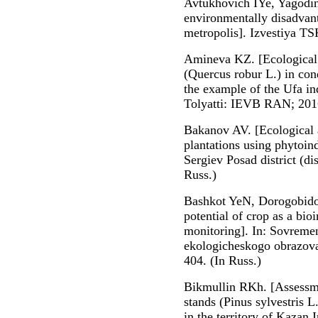
Avtukhovich IYe, Yagodin 
environmentally disadvant
metropolis]. Izvestiya T
Amineva KZ. [Ecological a
(Quercus robur L.) in con
the example of the Ufa indu
Tolyatti: IEVB RAN; 2016
Bakanov AV. [Ecological a
plantations using phytoin
Sergiev Posad district (d
Russ.)
Bashkot YeN, Dorogobido
potential of crop as a bio
monitoring]. In: Sovremen
ekologicheskogo obrazovan
404. (In Russ.)
Bikmullin RKh. [Assessmen
stands (Pinus sylvestris L
in the territory of Kazan 