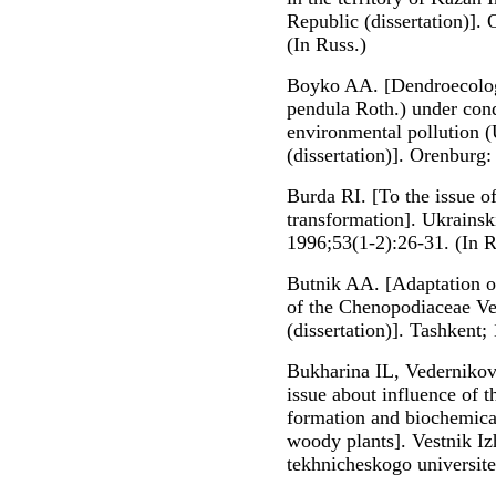
Republic (dissertation)
(In Russ.)
Boyko AA. [Dendroecologic
pendula Roth.) under cond
environmental pollution (
(dissertation)]. Orenbu
Burda RI. [To the issue o
transformation]. Ukrainsk
1996;53(1-2):26-31. (In R
Butnik AA. [Adaptation of
of the Chenopodiaceae Ven
(dissertation)]. Tashkent;
Bukharina IL, Vedernikov
issue about influence of 
formation and biochemical
woody plants]. Vestnik I
tekhnicheskogo universite