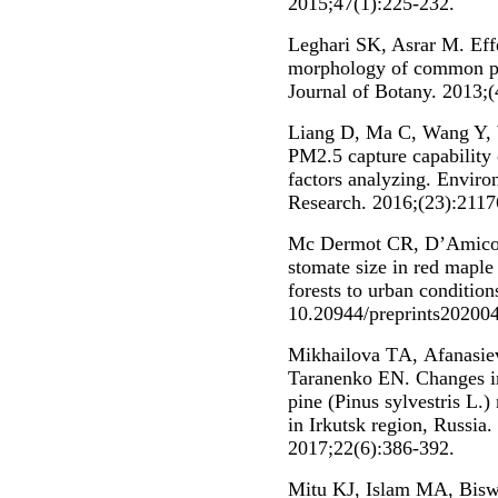
2015;47(1):225-232.
Leghari SK, Asrar M. Effec
morphology of common pla
Journal of Botany. 2013;(
Liang D, Ma C, Wang Y, 
PM2.5 capture capability 
factors analyzing. Enviro
Research. 2016;(23):2117
Mc Dermot CR, D’Amico V
stomate size in red maple
forests to urban conditio
10.20944/preprints20200
Mikhailova TА, Afanasie
Taranenko EN. Changes in
pine (Pinus sylvestris L.)
in Irkutsk region, Russia.
2017;22(6):386-392.
Mitu KJ, Islam MA, Biswa