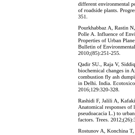
different environmental po
of roadside plants. Progr
351.
Pourkhabbaz A, Rastin N,
Polle A. Influence of Env
Properties of Urban Plane 
Bulletin of Environmenta
2010;(85):251-255.
Qadir SU., Raja V, Siddi
biochemical changes in Az
combustion fly ash dumpi
in Delhi. India. Ecotoxic
2016;129:320-328.
Rashidi F, Jalili A, Kafa
Anatomical responses of 
pseudoacacia L.) to urban
factors. Trees. 2012;(26)
Rostunov A, Konchina T,