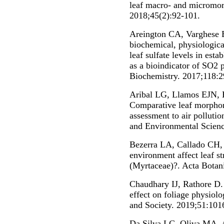
leaf macro- and micromorp
2018;45(2):92-101.
Areington CA, Varghese B
biochemical, physiologic
leaf sulfate levels in est
as a bioindicator of SO2 
Biochemistry. 2017;118:2
Aribal LG, Llamos EJN,
Comparative leaf morphome
assessment to air pollutio
and Environmental Scienc
Bezerra LA, Callado CH,
environment affect leaf st
(Myrtaceae)?. Acta Botani
Chaudhary IJ, Rathore D. 
effect on foliage physiolo
and Society. 2019;51:101
Da Silva LC, Oliva MA, 