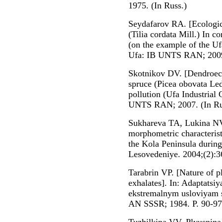
1975. (In Russ.)
Seydafarov RA. [Ecologica
(Tilia cordata Mill.) In c
(on the example of the Ufa
Ufa: IB UNTS RAN; 2009.
Skotnikov DV. [Dendroecol
spruce (Picea obovata Led
pollution (Ufa Industrial 
UNTS RAN; 2007. (In Ru
Sukhareva TA, Lukina NV
morphometric characterist
the Kola Peninsula during
Lesovedeniye. 2004;(2):36
Tarabrin VP. [Nature of pl
exhalates]. In: Adaptatsi
ekstremalnym usloviyam sr
AN SSSR; 1984. P. 90-97.