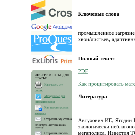
Ключевые слова
промышленное загрязне
хвои/листьев, адаптивн
Полный текст:
PDF
ИНСТРУМЕНТЫ ДЛЯ
СТАТЬИ
Как процитировать мат
Напечатать эту
статью
Литература
Метаданные для
индексирования
Как процитировать
материал
Автухович ИЕ, Ягодин 
Отправить эту статью
по почте
(Требуется вход в
экологически неблагоп
систему)
мегаполиса. Известия Т
Отправить письмо