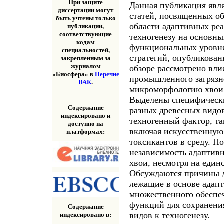
При защите
Данная публикация явля
диссертации могут
статей, посвященных об
быть учтены только
области адаптивных ре
публикации,
соответствующие
техногенезу на основны
кодам
функциональных уровня
специальностей,
стратегий, опубликован
закрепленным за
журналом
обзоре рассмотрено вли
«Биосфера» в
Перечне
промышленного загрязн
ВАК
.
микроморфологию хвои 
Выделены специфически
Содержание
разных древесных видов
индексировано и
техногенный фактор, та
доступно на
включая искусственную
платформах:
токсикантов в среду. П
независимость адаптивн
хвои, несмотря на единс
Обсуждаются причины 
лежащие в основе адап
множественного обеспе
функций для сохранения
Содержание
видов к техногенезу.
индексировано в: