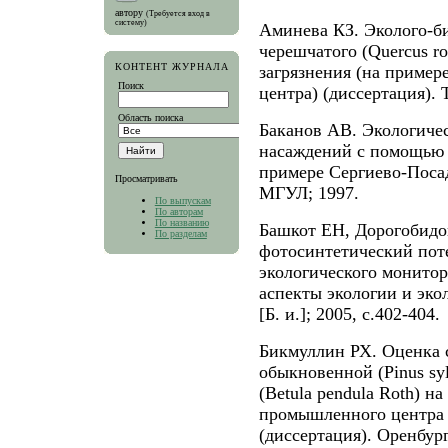
автору
(Требуется вход в
систему)
Аминева КЗ. Эколого-би
черешчатого (Quercus ro
КОНТЕНТ ЖУРНАЛА
загрязнения (на приме
Поиск
центра) (диссертация).
Область поиска
Баканов АВ. Экологичес
насаждений с помощью 
примере Сергиево-Посад
Просматривать
МГУЛ; 1997.
По выпускам
По авторам
По названию
Башкот ЕН, Дорогобид
По разделам
фотосинтетический пот
экологического монитор
аспекты экологии и эко
[Б. и.]; 2005, с.402-404.
Бикмуллин РХ. Оценка 
обыкновенной (Pinus syl
(Betula pendula Roth) н
промышленного центра 
(диссертация). Оренбу