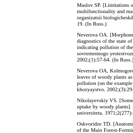
Maslov SP. [Limitations o
multifunctionality and ma
organizatsii biologichesk
19. (In Russ.)
Neverova OA. [Morphomet
diagnostics of the state o
indicating pollution of t
sovremennogo yestestvozn
2002;(1):57-64. (In Russ.
Neverova OA, Kolmogorov
leaves of woody plants as 
pollution (on the exampl
khozyaystvo. 2002;(3):29-
Nikolayevskiy VS. [Some r
uptake by woody plants]
universiteta. 1971;2(277):
Oskvoridze TD. [Anatomic
of the Main Forest-Formin