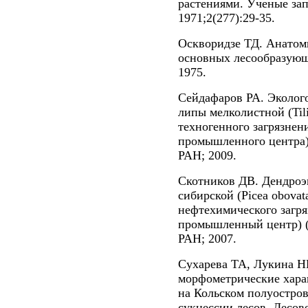
растениями. Ученые зап
1971;2(277):29-35.
Оскворидзе ТД. Анатоми
основных лесообразующ
1975.
Сейдафаров РА. Эколог
липы мелколистной (Tilia
техногенного загрязнен
промышленного центра)
РАН; 2009.
Скотников ДВ. Дендроэк
сибирской (Picea obovat
нефтехимического загр
промышленный центр) (
РАН; 2007.
Сухарева ТА, Лукина Н
морфометрические хара
на Кольском полуостров
сукцессии лесов. Лесове