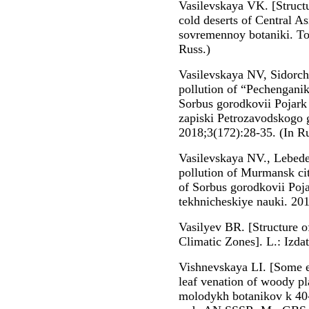
Vasilevskaya VK. [Structu
cold deserts of Central A
sovremennoy botaniki. To
Russ.)
Vasilevskaya NV, Sidorchu
pollution of “Pechenganik
Sorbus gorodkovii Pojar
zapiski Petrozavodskogo 
2018;3(172):28-35. (In Ru
Vasilevskaya NV., Lebede
pollution of Murmansk ci
of Sorbus gorodkovii Poja
tekhnicheskiye nauki. 201
Vasilyev BR. [Structure o
Climatic Zones]. L.: Izda
Vishnevskaya LI. [Some ec
leaf venation of woody pla
molodykh botanikov k 40