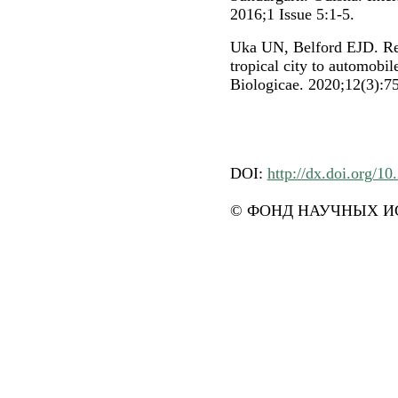
2016;1 Issue 5:1-5.
Uka UN, Belford EJD. Res
tropical city to automobil
Biologicae. 2020;12(3):7
DOI:
http://dx.doi.org/1
© ФОНД НАУЧНЫХ ИС