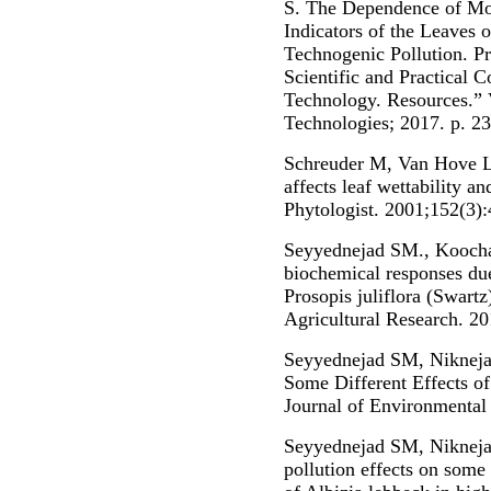
S. The Dependence of Mor
Indicators of the Leaves 
Technogenic Pollution. Pr
Scientific and Practical 
Technology. Resources.” 
Technologies; 2017. p. 2
Schreuder M, Van Hove 
affects leaf wettability a
Phytologist. 2001;152(3)
Seyyednejad SM., Kooch
biochemical responses due 
Prosopis juliflora (Swartz
Agricultural Research. 2
Seyyednejad SM, Niknej
Some Different Effects of
Journal of Environmental
Seyyednejad SM, Niknejad
pollution effects on som