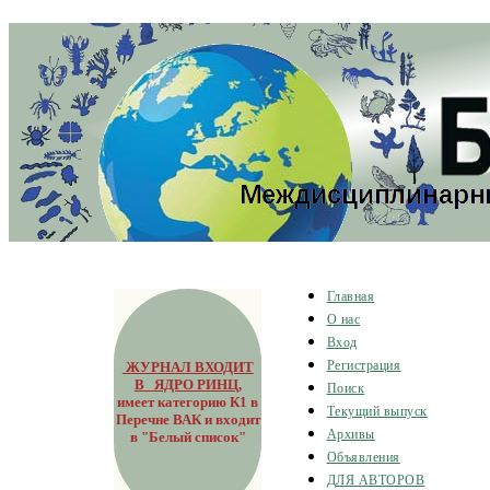
Главная
О нас
Вход
ЖУРНАЛ ВХОДИТ
Регистрация
В ЯДРО РИНЦ
,
Поиск
имеет категорию К1 в
Текущий выпуск
Перечне ВАК и входит
Архивы
в "Белый список"
Объявления
ДЛЯ АВТОРОВ