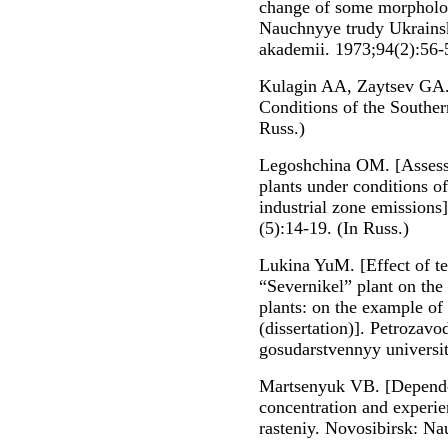
change of some morpholog
Nauchnyye trudy Ukrains
akademii. 1973;94(2):56-5
Kulagin AA, Zaytsev GA.
Conditions of the Souther
Russ.)
Legoshchina OM. [Assess
plants under conditions o
industrial zone emissions]
(5):14-19. (In Russ.)
Lukina YuM. [Effect of te
“Severnikel” plant on th
plants: on the example of
(dissertation)]. Petrozav
gosudarstvennyy universit
Martsenyuk VB. [Depende
concentration and experie
rasteniy. Novosibirsk: Na