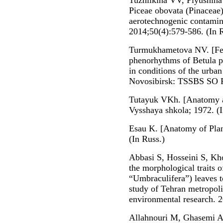
Tuzhilkina VV, Plyusnina
Piceae obovata (Pinaceae)
aerotechnogenic contamina
2014;50(4):579-586. (In R
Turmukhametova NV. [Fea
phenorhythms of Betula pe
in conditions of the urban
Novosibirsk: TSSBS SO R
Tutayuk VKh. [Anatomy a
Vysshaya shkola; 1972. (I
Esau K. [Anatomy of Plant
(In Russ.)
Abbasi S, Hosseini S, Kh
the morphological traits 
“Umbraculifera”) leaves to
study of Tehran metropoli
environmental research. 
Allahnouri M, Ghasemi AF