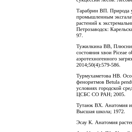
Тарабрин ВП. Природа 
промышленным эксгалат
растений к экстремальн
Петрозаводск: Карельск
97.
Тужилкина ВВ, Плюсни
состояния хвои Piceae o
аэротехногенного загря
2014;50(4):579-586.
Турмухаметова НВ. Осо
феноритмов Betula pendul
условиях городской сре
ЦСБС СО РАН; 2005.
Тутаюк ВХ. Анатомия и
Высшая школа; 1972.
Эсау К. Анатомия растен