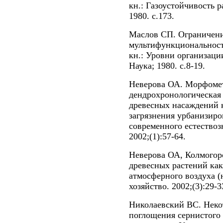
кн.: Газоустойчивость 
1980. с.173.
Маслов СП. Ограничени
мультифункциональность
кн.: Уровни организаци
Наука; 1980. с.8-19.
Неверова ОА. Морфомет
дендрохронологическая 
древесных насаждений 
загрязнения урбанизиро
современного естествоз
2002;(1):57-64.
Неверова ОА, Колмогор
древесных растений как
атмосферного воздуха (
хозяйство. 2002;(3):29-3
Николаевский ВС. Неко
поглощения сернистого