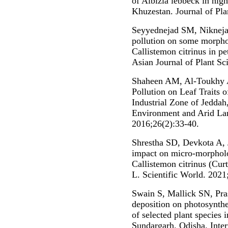
of Albizia lebbeck in hig
Khuzestan. Journal of Pla
Seyyednejad SM, Niknejad
pollution on some morphol
Callistemon citrinus in pe
Asian Journal of Plant Sc
Shaheen AM, Al-Toukhy A
Pollution on Leaf Traits 
Industrial Zone of Jeddah
Environment and Arid Lan
2016;26(2):33-40.
Shrestha SD, Devkota A, 
impact on micro-morpholo
Callistemon citrinus (Cur
L. Scientific World. 2021
Swain S, Mallick SN, Prasa
deposition on photosynth
of selected plant species 
Sundargarh. Odisha. Inter