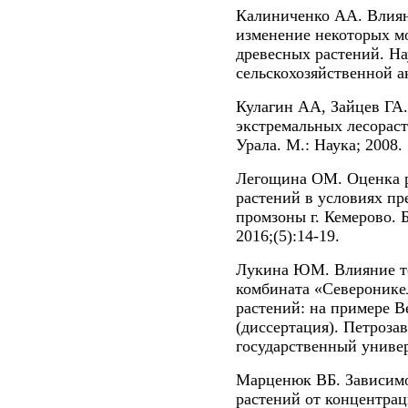
Калиниченко АА. Влиян
изменение некоторых м
древесных растений. Н
сельскохозяйственной ак
Кулагин АА, Зайцев ГА.
экстремальных лесорас
Урала. М.: Наука; 2008.
Легощина ОМ. Оценка р
растений в условиях п
промзоны г. Кемерово. 
2016;(5):14-19.
Лукина ЮМ. Влияние те
комбината «Североникел
растений: на примере Be
(диссертация). Петроза
государственный универ
Марценюк ВБ. Зависимо
растений от концентрац