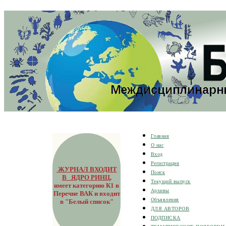
Главная
О нас
Вход
Регистрация
ЖУРНАЛ ВХОДИТ
Поиск
В ЯДРО РИНЦ
,
Текущий выпуск
имеет категорию К1 в
Архивы
Перечне ВАК и входит
Объявления
в "Белый список"
ДЛЯ АВТОРОВ
ПОДПИСКА