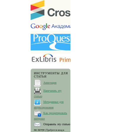
ИНСТРУМЕНТЫ ДЛЯ
СТАТЬИ
Аннотация
Напечатать эту
статью
Метаданные для
индексирования
Как процитировать
материал
Отправить эту статью
по почте
(Требуется вход в