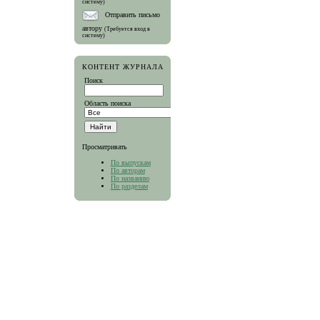
систему)
Отправить письмо
автору
(Требуется вход в
систему)
КОНТЕНТ ЖУРНАЛА
Поиск
Область поиска
Просматривать
По выпускам
По авторам
По названию
По разделам