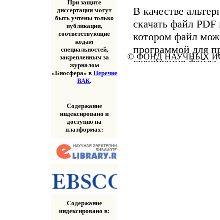
При защите
В качестве альтер
диссертации могут
быть учтены только
скачать файл PDF 
публикации,
соответствующие
котором файл мож
кодам
программой для п
специальностей,
© ФОНД НАУЧНЫХ ИС
закрепленным за
скачивания файла
журналом
«Скачать» выше.
«Биосфера» в
Перечне
ВАК
.
Содержание
индексировано и
доступно на
платформах:
Содержание
индексировано в: