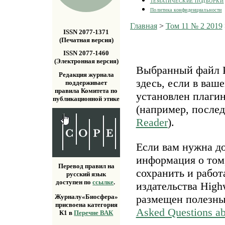
ТЕМАТИЧЕСКИЕ ПОДБОРКИ
Политика конфиденциальности
Главная
>
Том 11 № 2 2019
ISSN 2077-1371
(Печатная версия)
ISSN 2077-1460
(Электронная версия)
Выбранный файл P
Редакция журнала
здесь, если в ваш
поддерживает
правила Комитета по
установлен плаги
публикационной этике
(например, после
Reader
).
Если вам нужна д
информация о том,
Перевод правил на
сохранить и работ
русский язык
доступен по
ссылке
.
издательства Highw
размещен полезн
Журналу«Биосфера»
присвоена категория
Asked Questions a
К1 в
Перечне ВАК