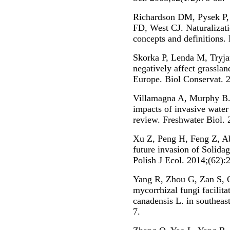
Richardson DM, Pysek P,
FD, West CJ. Naturalizati
concepts and definitions.
Skorka P, Lenda M, Tryja
negatively affect grassla
Europe. Biol Conservat. 
Villamagna A, Murphy B.
impacts of invasive water 
review. Freshwater Biol.
Xu Z, Peng H, Feng Z, Ab
future invasion of Solida
Polish J Ecol. 2014;(62):
Yang R, Zhou G, Zan S, 
mycorrhizal fungi facilita
canadensis L. in southeas
7.