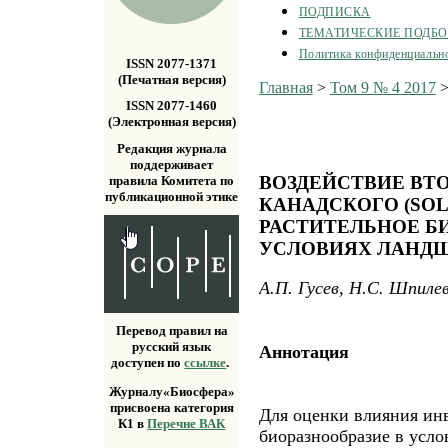
ПОДПИСКА
ТЕМАТИЧЕСКИЕ ПОДБ
Политика конфиденциальн
ISSN 2077-1371
(Печатная версия)
Главная
>
Том 9 № 4 2017
ISSN 2077-1460
(Электронная версия)
Редакция журнала
поддерживает
ВОЗДЕЙСТВИЕ ВТ
правила Комитета по
публикационной этике
КАНАДСКОГО (SOLI
РАСТИТЕЛЬНОЕ Б
УСЛОВИЯХ ЛАНД
А.П. Гусев, Н.С. Шпиле
Перевод правил на
русский язык
Аннотация
доступен по
ссылке
.
Журналу«Биосфера»
присвоена категория
Для оценки влияния инва
К1 в
Перечне ВАК
биоразнообразие в усл