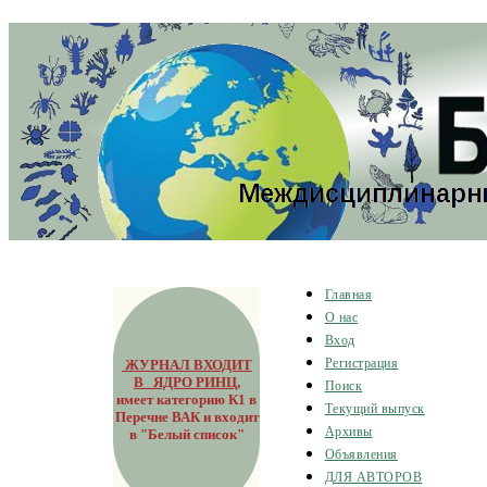
Главная
О нас
Вход
ЖУРНАЛ ВХОДИТ
Регистрация
В ЯДРО РИНЦ
,
Поиск
имеет категорию К1 в
Текущий выпуск
Перечне ВАК и входит
Архивы
в "Белый список"
Объявления
ДЛЯ АВТОРОВ