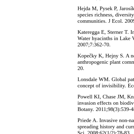
Hejda M, Pysek P, Jarosík
species richness, diversi
communities. J Ecol. 200
Kateregga E, Sterner T. In
Water hyacinths in Lake V
2007;7:362-70.
Kopečky K, Hejny S. A new
anthropogenic plant commu
20.
Lonsdale WM. Global patt
concept of invisibility. 
Powell KI, Chase JM, Kni
invasion effects on biodiv
Botany. 2011;98(3):539-4
Priede A. Invasive non-na
spreading history and cur
Sci. 2008;62(1/2):78-83.