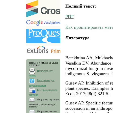
Полный текст:
PDF
Как процитировать мат
Литература
Betekhtina AA, Mukhach
Veselkin DV. Abundance a
ИНСТРУМЕНТЫ ДЛЯ
СТАТЬИ
mycorrhizal fungi in inva
Напечатать эту
indigenous S. virgaurea. 
статью
Метаданные для
Gusev AP. Inhibition of r
индексирования
plant species: Examples f
Как процитировать
Ecol. 2017;48(4):321-5.
материал
Отправить эту статью
Gusev AP. Specific feature
по почте
(Требуется вход в
систему)
succession in an anthrop
Отправить письмо