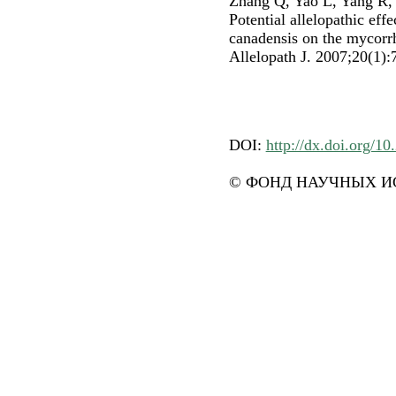
Zhang Q, Yao L, Yang R,
Potential allelopathic eff
canadensis on the mycorrh
Allelopath J. 2007;20(1):
DOI:
http://dx.doi.org/10
© ФОНД НАУЧНЫХ ИС