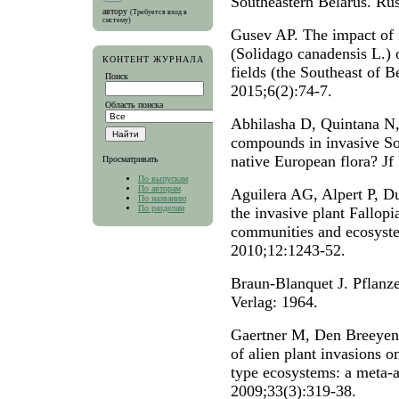
Southeastern Belarus. Rus
автору
(Требуется вход в
систему)
Gusev AP. The impact of 
(Solidago canadensis L.) 
КОНТЕНТ ЖУРНАЛА
fields (the Southeast of B
Поиск
2015;6(2):74-7.
Область поиска
Abhilasha D, Quintana N, 
compounds in invasive Sol
native European flora? Jf
Просматривать
По выпускам
По авторам
Aguilera AG, Alpert P, D
По названию
По разделам
the invasive plant Fallopi
communities and ecosyste
2010;12:1243-52.
Braun-Blanquet J. Pflanz
Verlag: 1964.
Gaertner M, Den Breeyen
of alien plant invasions o
type ecosystems: a meta-a
2009;33(3):319-38.