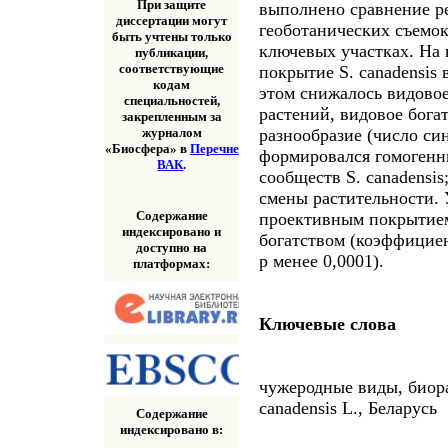
При защите
выполнено сравнение ре
диссертации могут
геоботанических съемок 
быть учтены только
ключевых участках. На 
публикации,
соответствующие
покрытие S. canadensis 
кодам
этом снижалось видовое
специальностей,
растений, видовое бога
закрепленным за
разнообразие (число си
журналом
«Биосфера» в
Перечне
формировался гомогенн
ВАК
.
сообществ S. canadensi
смены растительности. 
Содержание
проективным покрытием
индексировано и
богатством (коэффицие
доступно на
p менее 0,0001).
платформах:
Ключевые слова
чужеродные виды, биора
canadensis L., Беларусь
Содержание
индексировано в: