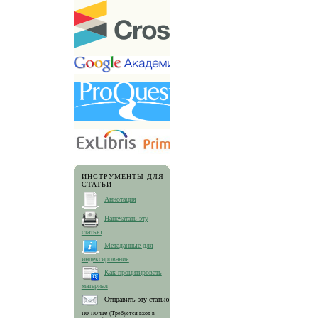
ИНСТРУМЕНТЫ ДЛЯ
СТАТЬИ
Аннотация
Напечатать эту
статью
Метаданные для
индексирования
Как процитировать
материал
Отправить эту статью
по почте
(Требуется вход в