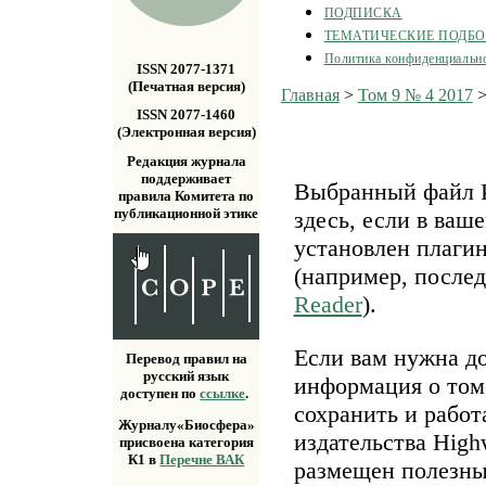
ПОДПИСКА
ТЕМАТИЧЕСКИЕ ПОДБ
Политика конфиденциальн
ISSN 2077-1371
(Печатная версия)
Главная
>
Том 9 № 4 2017
ISSN 2077-1460
(Электронная версия)
Редакция журнала
поддерживает
Выбранный файл P
правила Комитета по
публикационной этике
здесь, если в ваш
установлен плаги
(например, после
Reader
).
Если вам нужна д
Перевод правил на
русский язык
информация о том,
доступен по
ссылке
.
сохранить и работ
Журналу«Биосфера»
издательства Highw
присвоена категория
К1 в
Перечне ВАК
размещен полезн