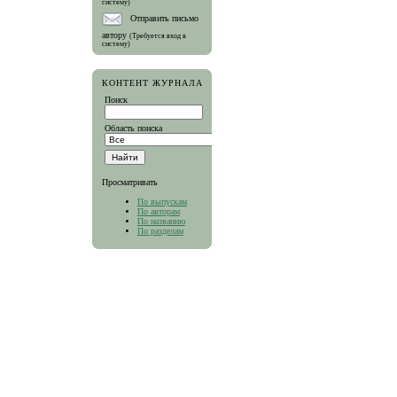
систему)
Отправить письмо
автору
(Требуется вход в
систему)
КОНТЕНТ ЖУРНАЛА
Поиск
Область поиска
Просматривать
По выпускам
По авторам
По названию
По разделам