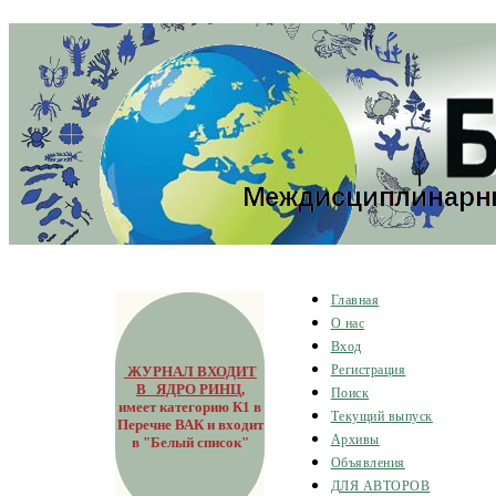
Главная
О нас
Вход
ЖУРНАЛ ВХОДИТ
Регистрация
В ЯДРО РИНЦ
,
Поиск
имеет категорию К1 в
Текущий выпуск
Перечне ВАК и входит
Архивы
в "Белый список"
Объявления
ДЛЯ АВТОРОВ