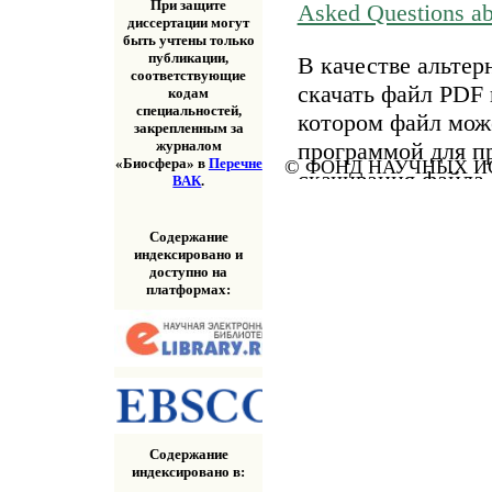
При защите
Asked Questions a
диссертации могут
быть учтены только
публикации,
В качестве альтер
соответствующие
скачать файл PDF 
кодам
специальностей,
котором файл мож
закрепленным за
программой для п
журналом
«Биосфера» в
Перечне
© ФОНД НАУЧНЫХ ИС
скачивания файла
ВАК
.
«Скачать» выше.
Содержание
индексировано и
доступно на
платформах:
Содержание
индексировано в: