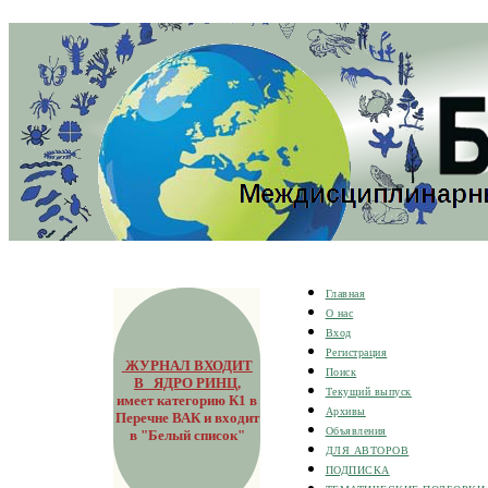
Главная
О нас
Вход
Регистрация
ЖУРНАЛ ВХОДИТ
Поиск
В ЯДРО РИНЦ
,
Текущий выпуск
имеет категорию К1 в
Архивы
Перечне ВАК и входит
Объявления
в "Белый список"
ДЛЯ АВТОРОВ
ПОДПИСКА