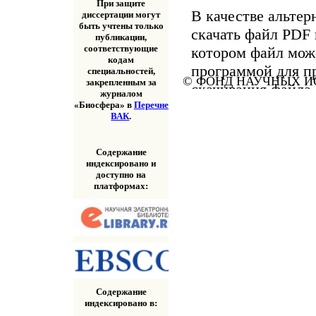
При защите
В качестве альтер
диссертации могут
быть учтены только
скачать файл PDF 
публикации,
соответствующие
котором файл мож
кодам
программой для п
специальностей,
© ФОНД НАУЧНЫХ ИС
закрепленным за
скачивания файла
журналом
«Скачать» выше.
«Биосфера» в
Перечне
ВАК
.
Содержание
индексировано и
доступно на
платформах:
Содержание
индексировано в: