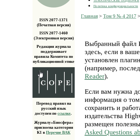
ТЕМАТИЧЕСКИЕ ПОДБОРКИ
Политика конфиденциальности
Главная
>
Том 9 № 4 2017
ISSN 2077-1371
(Печатная версия)
ISSN 2077-1460
(Электронная версия)
Выбранный файл P
Редакция журнала
здесь, если в ваш
поддерживает
правила Комитета по
установлен плаги
публикационной этике
(например, после
Reader
).
Если вам нужна д
информация о том,
Перевод правил на
сохранить и работ
русский язык
доступен по
ссылке
.
издательства Highw
размещен полезн
Журналу«Биосфера»
присвоена категория
Asked Questions a
К1 в
Перечне ВАК