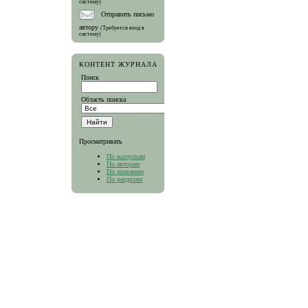
систему)
Отправить письмо
автору
(Требуется вход в
систему)
КОНТЕНТ ЖУРНАЛА
Поиск
Область поиска
Просматривать
По выпускам
По авторам
По названию
По разделам