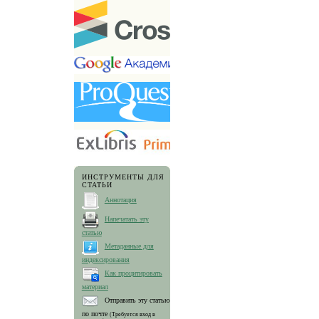
ИНСТРУМЕНТЫ ДЛЯ
СТАТЬИ
Аннотация
Напечатать эту
статью
Метаданные для
индексирования
Как процитировать
материал
Отправить эту статью
по почте
(Требуется вход в