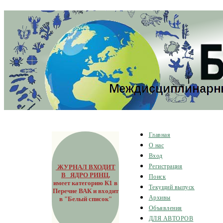
Главная
О нас
Вход
ЖУРНАЛ ВХОДИТ
Регистрация
В ЯДРО РИНЦ
,
Поиск
имеет категорию К1 в
Текущий выпуск
Перечне ВАК и входит
Архивы
в "Белый список"
Объявления
ДЛЯ АВТОРОВ