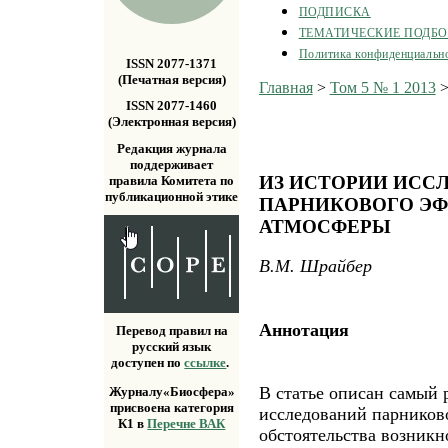
ПОДПИСКА
ТЕМАТИЧЕСКИЕ ПОДБ
Политика конфиденциальн
ISSN 2077-1371
(Печатная версия)
Главная
>
Том 5 № 1 2013
ISSN 2077-1460
(Электронная версия)
Редакция журнала
поддерживает
ИЗ ИСТОРИИ ИСС
правила Комитета по
публикационной этике
ПАРНИКОВОГО ЭФ
АТМОСФЕРЫ
В.М. Шрайбер
Аннотация
Перевод правил на
русский язык
доступен по
ссылке
.
В статье описан самый 
Журналу«Биосфера»
присвоена категория
исследований парников
К1 в
Перечне ВАК
обстоятельства возник