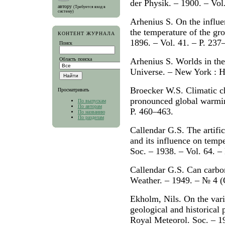
der Physik. – 1900. – Vol
автору
(Требуется вход в
систему)
Arhenius S. On the influe
the temperature of the gr
КОНТЕНТ ЖУРНАЛА
1896. – Vol. 41. – P. 237
Поиск
Область поиска
Arhenius S. Worlds in th
Universe. – New York : H
Broecker W.S. Climatic ch
Просматривать
pronounced global warming
По выпускам
По авторам
P. 460–463.
По названию
По разделам
Callendar G.S. The artifi
and its influence on tempe
Soc. – 1938. – Vol. 64. –
Callendar G.S. Can carbon
Weather. – 1949. – № 4 (
Ekholm, Nils. On the varia
geological and historical p
Royal Meteorol. Soc. – 19