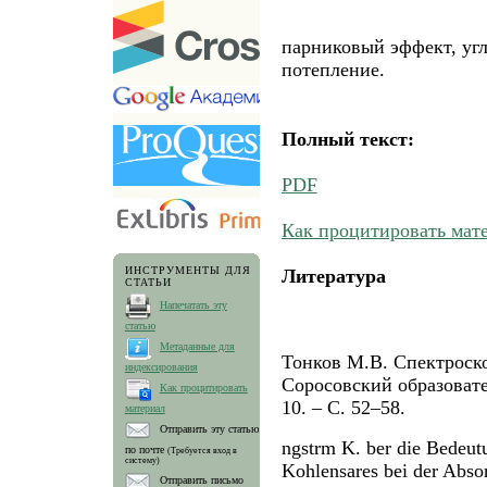
парниковый эффект, угл
потепление.
Полный текст:
PDF
Как процитировать мат
ИНСТРУМЕНТЫ ДЛЯ
Литература
СТАТЬИ
Напечатать эту
статью
Метаданные для
Тонков М.В. Спектроско
индексирования
Cоросовский образовате
Как процитировать
10. – С. 52–58.
материал
Отправить эту статью
ngstrm K. ber die Bedeut
по почте
(Требуется вход в
систему)
Kohlensares bei der Abso
Отправить письмо