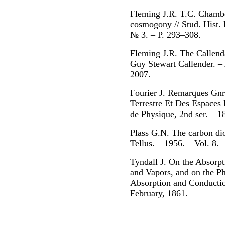
Fleming J.R. T.C. Chambe
cosmogony // Stud. Hist. 
№ 3. – P. 293–308.
Fleming J.R. The Callend
Guy Stewart Callender. –
2007.
Fourier J. Remarques Gnr
Terrestre Et Des Espaces 
de Physique, 2nd ser. – 1
Plass G.N. The carbon dio
Tellus. – 1956. – Vol. 8. 
Tyndall J. On the Absorp
and Vapors, and on the Ph
Absorption and Conduction
February, 1861.