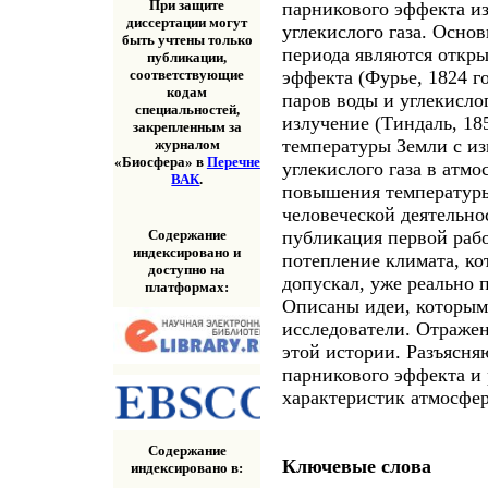
При защите
парникового эффекта из
диссертации могут
углекислого газа. Осн
быть учтены только
периода являются откры
публикации,
эффекта (Фурье, 1824 г
соответствующие
кодам
паров воды и углекисло
специальностей,
излучение (Тиндаль, 18
закрепленным за
температуры Земли с и
журналом
«Биосфера» в
Перечне
углекислого газа в атмо
ВАК
.
повышения температуры
человеческой деятельнос
Содержание
публикация первой рабо
индексировано и
потепление климата, ко
доступно на
допускал, уже реально п
платформах:
Описаны идеи, которым
исследователи. Отражен
этой истории. Разъясня
парникового эффекта и
характеристик атмосфер
Содержание
Ключевые слова
индексировано в: