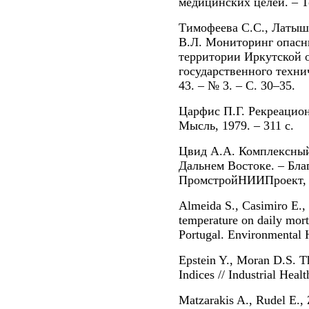
медицинских целей. – То
Тимофеева С.С., Латыш
В.Л. Мониторинг опасн
территории Иркутской о
государственного технич
43. – № 3. – С. 30–35.
Царфис П.Г. Рекреацион
Мысль, 1979. – 311 с.
Цвид А.А. Комплексный 
Дальнем Востоке. – Бла
ПромстройНИИПроект, 1
Almeida S., Casimiro Е., 
temperature on daily mort
Portugal. Environmental H
Epstein Y., Moran D.S. T
Indices // Industrial Heal
Matzarakis A., Rudel E.