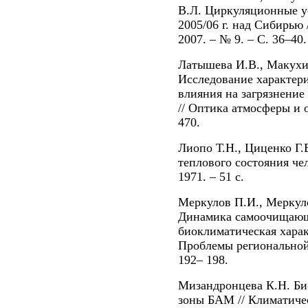
В.Л. Циркуляционные у
2005/06 г. над Сибирью 
2007. – № 9. – С. 36–40.
Латышева И.В., Макухи
Исследование характери
влияния на загрязнение
// Оптика атмосферы и ок
470.
Лиопо Т.Н., Циценко Г.
теплового состояния чел
1971. – 51 с.
Меркулов П.И., Меркуло
Динамика самоочищающ
биоклиматическая характ
Проблемы региональной 
192– 198.
Мизандронцева К.Н. Би
зоны БАМ // Климатиче