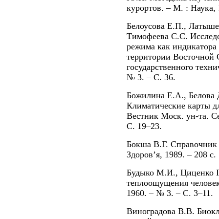
курортов. – М. : Наука, 
Белоусова Е.П., Латыше
Тимофеева С.С. Исслед
режима как индикатора
территории Восточной 
государственного технич
№ 3. – С. 36.
Божилина Е.А., Белова 
Климатические карты дл
Вестник Моск. ун-та. Се
С. 19–23.
Бокша В.Г. Справочник 
Здоров’я, 1989. – 208 с.
Будыко М.И., Циценко 
теплоощущения человека
1960. – № 3. – С. 3–11.
Виноградова В.В. Биок