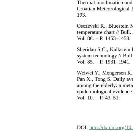
Thermal bioclimatic condit
Croatian Meteorological J
193.
Osczevski R., Bluestein 
temperature chart // Bull
Vol. 86. – P. 1453–1458.
Sheridan S.C., Kalkstein 
system technology // Bull
Vol. 85. – P. 1931–1941.
Weiwei Y., Mengersen К.,
Pan X., Tong S. Daily ave
among the elderly: a meta
epidemiological evidence /
Vol. 10. – P. 43–51.
DOI:
http://dx.doi.org/10