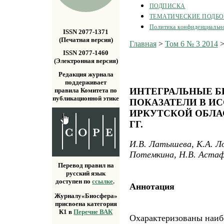
ПОДПИСКА
ТЕМАТИЧЕСКИЕ ПОДБ
Политика конфиденциальн
ISSN 2077-1371
(Печатная версия)
Главная
>
Том 6 № 3 2014
ISSN 2077-1460
(Электронная версия)
Редакция журнала
поддерживает
ИНТЕГРАЛЬНЫЕ 
правила Комитета по
публикационной этике
ПОКАЗАТЕЛИ В И
ИРКУТСКОЙ ОБЛАС
ГГ.
И.В. Латышева, К.А. Ло
Потемкина, Н.В. Астаф
Перевод правил на
русский язык
доступен по
ссылке
.
Аннотация
Журналу«Биосфера»
присвоена категория
К1 в
Перечне ВАК
Охарактеризованы наиб