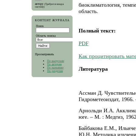
биоклиматология, темпе
автору
(Требуется вход в
систему)
область.
КОНТЕНТ ЖУРНАЛА
Поиск
Полный текст:
Область поиска
PDF
Просматривать
Как процитировать мат
По выпускам
По авторам
По названию
Литература
По разделам
Ассман Д. Чувствительно
Гидрометеоиздат, 1966. 
Арнольди И.А. Акклимат
юге. – М. : Медгиз, 1962
Байбакова Е.М., Ильиче
Ю.Н. Методика изучени