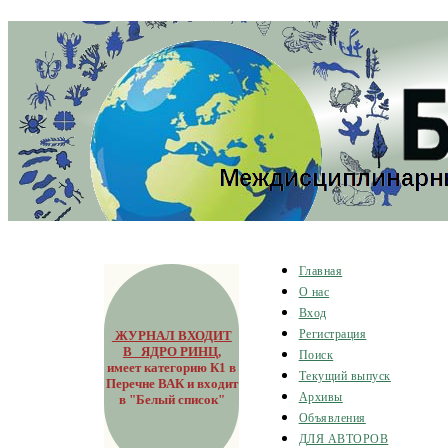
Главная
О нас
Вход
ЖУРНАЛ ВХОДИТ
Регистрация
В ЯДРО РИНЦ
,
Поиск
имеет категорию К1 в
Текущий выпуск
Перечне ВАК и входит
Архивы
в "Белый список"
Объявления
ДЛЯ АВТОРОВ