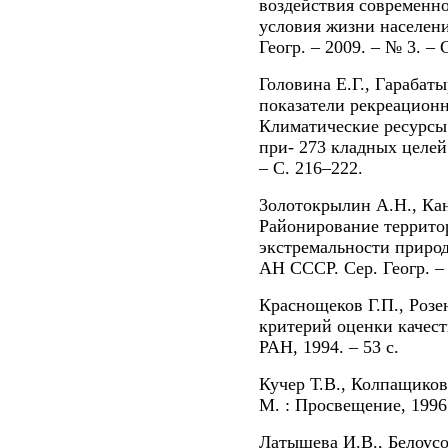
воздействия современно
условия жизни населени
Геогр. – 2009. – № 3. – 
Головина Е.Г., Гарабат
показатели рекреационн
Климатические ресурсы 
при- 273 кладных целей.
– С. 216–222.
3олотокрылин А.Н., Кан
Районирование террито
экстремальности природ
АН СССР. Сер. Геогр. – 
Краснощеков Г.П., Розен
критерий оценки качест
РАН, 1994. – 53 с.
Кучер Т.В., Колпащиков
М. : Просвещение, 1996.
Латышева И.В., Белоусо