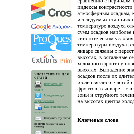
сравнению с периодом 1
индексы контрастности 
атмосферным осадкам, к
исследуемых станциях н
температуре воздуха от
сумм осадков наиболее 
синоптическим условия
температуры воздуха в т
январе связаны с перес
высотах, в остальные с
холодного фронта у пов
высотах. Выпадение зн
ИНСТРУМЕНТЫ ДЛЯ
осадков после их длител
СТАТЬИ
июле связано с частой 
Напечатать эту
фронтов, в январе – с 
статью
зоны и струйного течен
Метаданные для
на высотах центра холо
индексирования
Как процитировать
материал
Отправить эту статью
Ключевые слова
по почте
(Требуется вход в
систему)
Отправить письмо