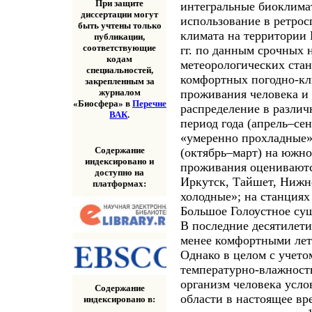
При защите
интегральные биоклима
диссертации могут
использование в ретро
быть учтены только
климата на территории 
публикации,
соответствующие
гг. по данным срочных 
кодам
метеорологических ста
специальностей,
комфортных погодно-кл
закрепленным за
проживания человека и
журналом
«Биосфера» в
Перечне
распределение в различ
ВАК
.
период года (апрель–се
«умеренно прохладные»
Содержание
(октябрь–март) на южно
индексировано и
проживания оцениваютс
доступно на
Иркутск, Тайшет, Нижн
платформах:
холодные»; на станциях
Большое Голоустное сущ
В последние десятилети
менее комфортными лет
Однако в целом с учето
температурно-влажност
организм человека усл
Содержание
области в настоящее вр
индексировано в: