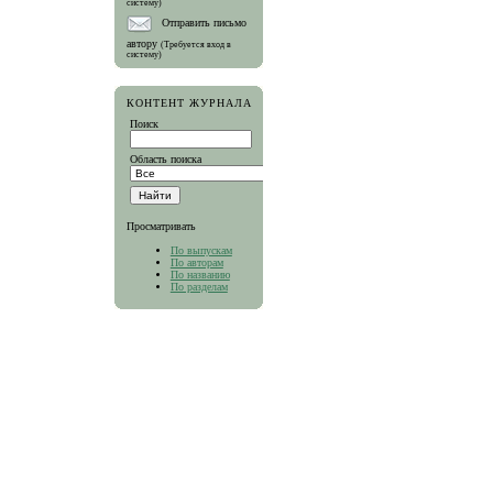
систему)
Отправить письмо
автору
(Требуется вход в
систему)
КОНТЕНТ ЖУРНАЛА
Поиск
Область поиска
Просматривать
По выпускам
По авторам
По названию
По разделам