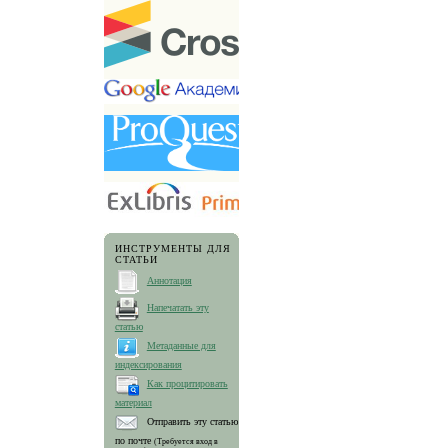
ИНСТРУМЕНТЫ ДЛЯ
СТАТЬИ
Аннотация
Напечатать эту
статью
Метаданные для
индексирования
Как процитировать
материал
Отправить эту статью
по почте
(Требуется вход в