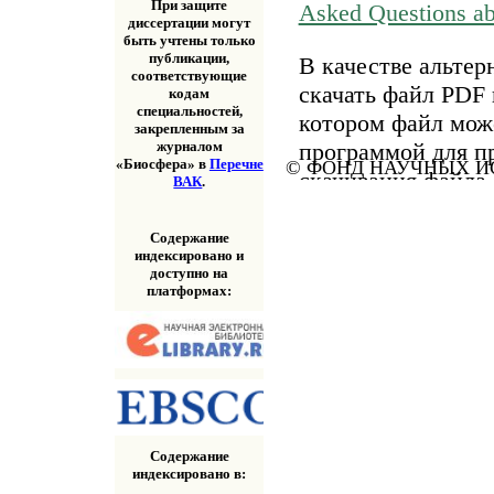
При защите
Asked Questions a
диссертации могут
быть учтены только
публикации,
В качестве альтер
соответствующие
скачать файл PDF 
кодам
специальностей,
котором файл мож
закрепленным за
программой для п
журналом
«Биосфера» в
Перечне
© ФОНД НАУЧНЫХ ИС
скачивания файла
ВАК
.
«Скачать» выше.
Содержание
индексировано и
доступно на
платформах:
Содержание
индексировано в: