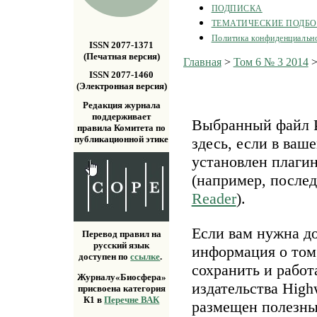
ПОДПИСКА
ТЕМАТИЧЕСКИЕ ПОДБ
Политика конфиденциальн
ISSN 2077-1371
(Печатная версия)
Главная
>
Том 6 № 3 2014
ISSN 2077-1460
(Электронная версия)
Редакция журнала
поддерживает
Выбранный файл P
правила Комитета по
публикационной этике
здесь, если в ваш
установлен плаги
(например, после
Reader
).
Если вам нужна д
Перевод правил на
русский язык
информация о том,
доступен по
ссылке
.
сохранить и работ
Журналу«Биосфера»
издательства Highw
присвоена категория
К1 в
Перечне ВАК
размещен полезн