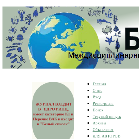
Главная
О нас
Вход
ЖУРНАЛ ВХОДИТ
Регистрация
В ЯДРО РИНЦ
,
Поиск
имеет категорию К1 в
Текущий выпуск
Перечне ВАК и входит
Архивы
в "Белый список"
Объявления
ДЛЯ АВТОРОВ