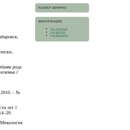
РАЗМЕР ШРИФТА
ИНФОРМАЦИЯ
Для читателей
Для авторов
Для библиотек
абаровск,
писки,
рибами рода
оземья //
 2010. – №
ти лет //
14–29.
/ Микология