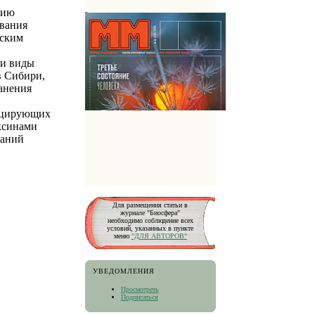
нию
ования
еским
ки виды
 в Сибири,
ранения
дуцирующих
оксинами
ваний
Для размещения статьи в
журнале "Биосфера"
необходимо соблюдение всех
условий, указанных в пункте
меню
"ДЛЯ АВТОРОВ"
УВЕДОМЛЕНИЯ
Просмотреть
Подписаться