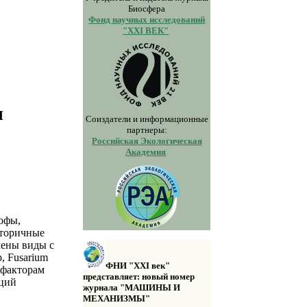
Биосфера
Фонд научных исследований
"XXI ВЕК"
M
Соиздатели и информационные
партнеры:
Российская Экологическая
Академия
рофы,
вторичные
лены виды с
, Fusarium
ФНИ "XXI век"
м факторам
представляет: новый номер
яций
журнала "МАШИНЫ И
МЕХАНИЗМЫ"