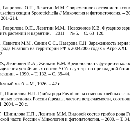
., Гаврилова О.П., Левитин М.М. Современное состояние таксо
usarium секции Sporotrichiella // Микология и фитопатология. – 200
. 201–214.
., Гаврилова О.П., Левитин М.М., Новожилов К.В. Фузариоз зер
щита растений и карантин. – 2011. – № 5. – С. 63–120.
., Левитин М.М., Санин С.С., Назарова Л.Н. Зараженность зерна
 рода Fusarium на территории РФ в 20042006 годах // Агро ХХI. 
42
Ф., Леонович И.А., Жилкин В.М. Вредоносность фузариоза кол
деления устойчивых сортов // Сб. науч. тр. по прикладной бота
екции. – 1990. – Т. 132. – С. 35–44.
яный хлеб. – М., 1926. – 42 с.
Г., Шипилова Н.П. Грибы рода Fusarium на семенах хлебных злак
новых регионах России (ареалы, частота встречаемости, соотнош
 2004. – 20 с.
., Шипилова Н.П., Левитин М.М. Видовой состав грибов рода Fu
тской части России // Микология и фитопатология. – 2000. – Т. 34,