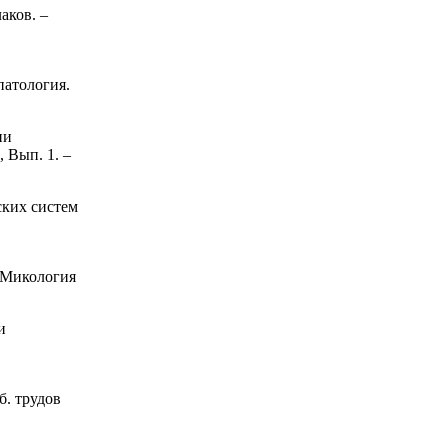
аков. –
патология.
ии
, Вып. 1. –
ских систем
и
/ Микология
и
б. трудов