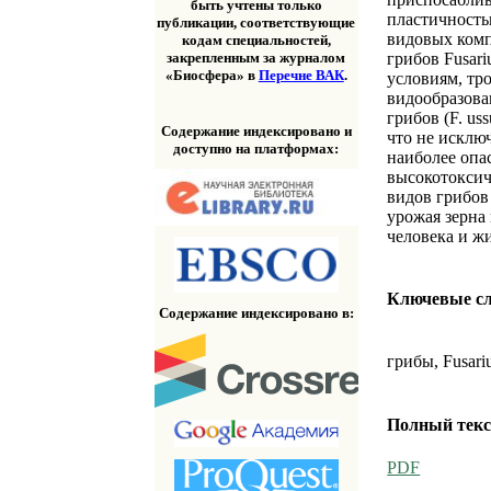
быть учтены только
пластичность
публикации, соответствующие
видовых комп
кодам специальностей,
грибов Fusar
закрепленным за журналом
«Биосфера» в
Перечне ВАК
.
условиям, тр
видообразова
грибов (F. us
Содержание индексировано и
что не исклю
доступно на платформах:
наиболее опа
высокотоксич
видов грибов
урожая зерна
человека и ж
Ключевые с
Содержание индексировано в:
грибы, Fusar
Полный текс
PDF