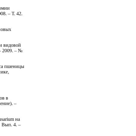
номии
8. – Т. 42.
новых
 и видовой
– 2009. – №
оса пшеницы
нике,
ов в
ение). –
sarium на
 Вып. 4. –