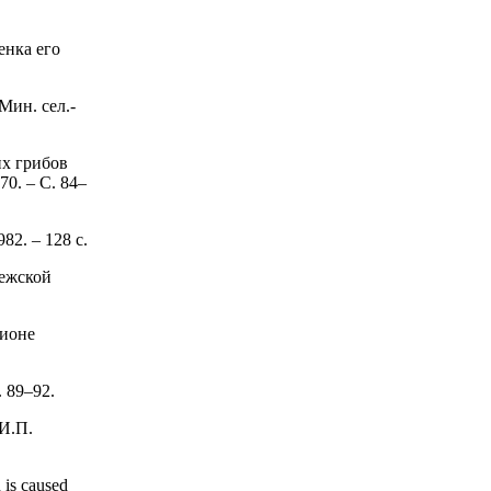
енка его
Мин. сел.-
их грибов
70. – С. 84–
82. – 128 с.
нежской
гионе
. 89–92.
И.П.
 is caused