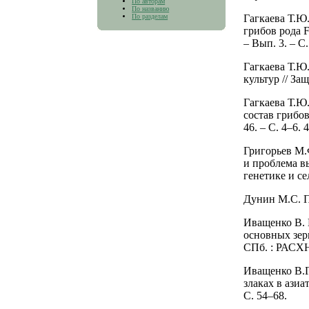
По авторам
По названию
По разделам
Гагкаева Т.Ю
грибов рода F
– Вып. 3. – С
Гагкаева Т.Ю
культур // За
Гагкаева Т.Ю
состав грибов
46. – С. 4–6. 
Григорьев М.
и проблема вы
генетике и сел
Дунин М.С. Пь
Иващенко В. 
основных зер
СПб. : РАСХН,
Иващенко В.Г
злаках в азиа
С. 54–68.