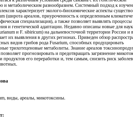
ю и метаболическим разнообразием. Системный подход к изуче
лексов характеризует эколого-биохимические аспекты существ
ium (широта ареалов, приуроченность к определенным климатич
офическая специализация), а также позволяет выявлять процессы
ния и генетической адаптации. Недавно описаны новые для нау
surianum и F. sibiricum) на дальневосточной территории России и
чает их выявления в других регионах. Приведен обзор распрост
сных видов грибов рода Fusarium, способных продуцировать
ные трихотеценовые метаболиты. Знание ареалов токсинопро
 позволяет прогнозировать и предотвращать загрязнение микот
 и продуктов его переработки и, тем самым, снизить риск заболе
ивотных.
лова
ium, виды, ареалы, микотоксины.
т: