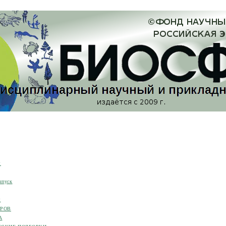
я
ыпуск
я
ОРОВ
А