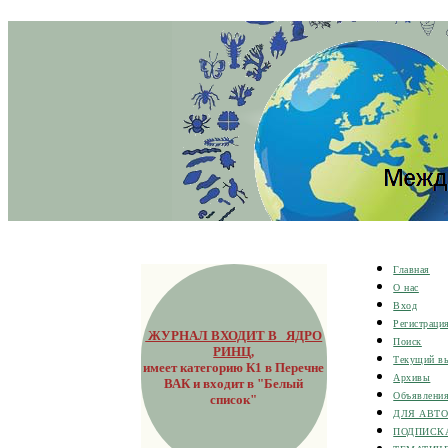
Главная
О нас
Вход
Регистраци
ЖУРНАЛ ВХОДИТ В ЯДРО
Поиск
РИНЦ
,
Текущий в
имеет категорию К1 в Перечне
Архивы
ВАК и входит в "Белый
Объявлени
список"
ДЛЯ АВТ
ПОДПИСК