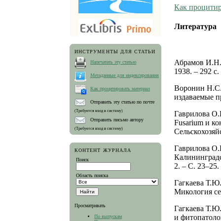
Как процитир
Литература
ИНСТРУМЕНТЫ ДЛЯ СТАТЬИ
Абрамов И.Н.
Напечатать эту статью
1938. – 292 с.
Метаданные для индексирования
Воронин Н.С.
Как процитировать материал
издаваемые пр
Отправить эту статью по почте
(Требуется вход в систему)
Гаврилова О.
Отправить письмо автору
Fusarium и к
(Требуется вход в систему)
Сельскохозяйс
Гаврилова О.П
КОНТЕНТ ЖУРНАЛА
Калининградск
Поиск
2. – C. 23–25.
Область поиска
Гагкаева Т.Ю.
Микология сег
Просматривать
Гагкаева Т.Ю
и фитопатолог
По выпускам