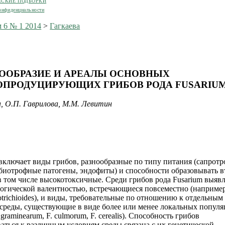
ЕСКИЕ ПОДБОРКИ
онфиденциальности
 6 № 1 2014
>
Гагкаева
ООБРАЗИЕ И АРЕАЛЫ ОСНОВНЫХ
ПРОДУЦИРУЮЩИХ ГРИБОВ РОДА FUSARIU
а, О.П. Гаврилова, М.М. Левитин
 включает виды грибов, разнообразные по типу питания (сапрот
биотрофные патогены, эндофиты) и способности образовывать 
в том числе высокотоксичные. Среди грибов рода Fusarium выяв
огической валентностью, встречающиеся повсеместно (например
rotrichioides), и виды, требовательные по отношению к отдельны
реды, существующие в виде более или менее локальных попул
 graminearum, F. culmorum, F. cerealis). Способность грибов
аться к различным условиям среды связана с их генетической