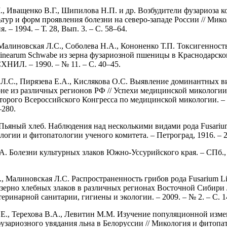
, Иващенко В.Г., Шипилова Н.П. и др. Возбудители фузариоза к
ьтур и форм проявления болезни на северо-западе России // Мико
. – 1994. – Т. 28, Вып. 3. – С. 58–64.
 Малиновская Л.С., Соболева Н.А., Кононенко Т.П. Токсигенност
minearum Schwabe из зерна фузариозной пшеницы в Краснодарском
НИЛ. – 1990. – № 11. – С. 40–45.
Л.С., Пирязева Е.А., Кислякова О.С. Выявление доминантных в
ерне из различных регионов РФ // Успехи медицинской микологии
орого Всероссийского Конгресса по медицинской микологии. – М
–280.
Пьяный хлеб. Наблюдения над несколькими видами рода Fusariu
огии и фитопатологии ученого комитета. – Петроград, 1916. – 2
А. Болезни культурных злаков Южно-Уссурийского края. – СПб., 
., Малиновская Л.С. Распространенность грибов рода Fusarium Li
ерно хлебных злаков в различных регионах Восточной Сибири /
еринарной санитарии, гигиены и экологии. – 2009. – № 2. – С. 1
Е., Терехова В.А., Левитин М.М. Изучение популяционной изм
фузариозного увядания льна в Белоруссии // Микология и фитопат