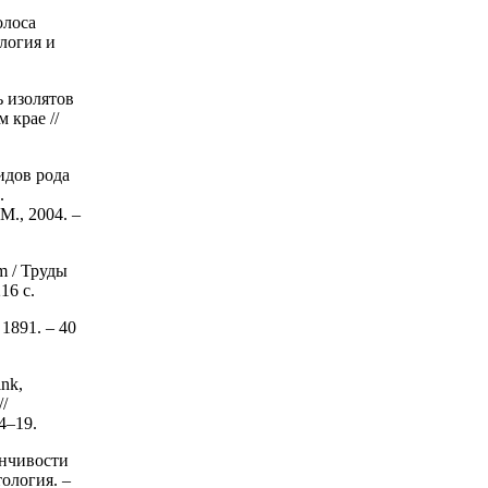
олоса
логия и
ь изолятов
 крае //
идов рода
.
., 2004. –
m / Труды
16 с.
1891. – 40
nk,
/
4–19.
енчивости
ология. –