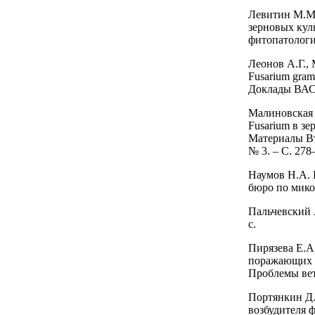
Левитин М.М.
зерновых кул
фитопатология
Леонов А.Г.,
Fusarium gra
Доклады ВАСХ
Малиновская 
Fusarium в з
Материалы Вт
№ 3. – С. 278
Наумов Н.А. 
бюро по микол
Пальчевский 
с.
Пирязева Е.А
поражающих з
Проблемы вет
Портянкин Д.
возбудителя 