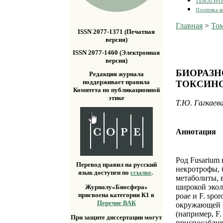
ТЕМАТИЧ
Политика к
Главная
>
Том
ISSN 2077-1371 (Печатная
версия)
ISSN 2077-1460 (Электронная
версия)
БИОРАЗН
Редакция журнала
поддерживает правила
ТОКСИНО
Комитета по публикационной
этике
Т.Ю. Гагкаев
Аннотация
Род Fusarium
Перевод правил на русский
некротрофы, 
язык доступен по
ссылке
.
метаболиты, 
широкой экол
Журналу«Биосфера»
присвоена категория К1 в
poae и F. spo
Перечне ВАК
окружающей с
(например, F.
При защите диссертации могут
приспосаблив