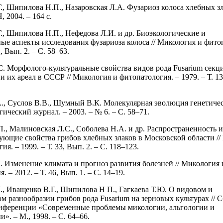
., Шипилова Н.П., Назаровская Л.А. Фузариоз колоса хлебных зл
 2004. – 164 с.
., Шипилова Н.П., Нефедова Л.И. и др. Биоэкологические и
ые аспекты исследования фузариоза колоса // Микология и фито
1, Вып. 2. – С. 58–63.
. Морфолого-культуральные свойства видов рода Fusarium секц
la и их ареал в СССР // Микология и фитопатология. – 1979. – Т. 13
., Суслов В.В., Шумный В.К. Молекулярная эволюция генетиче
гический журнал. – 2003. – № 6. – С. 58–71.
П., Малиновская Л.С., Соболева Н.А. и др. Распространенность 
ующие свойства грибов хлебных злаков в Московской области /
ия. – 1999. – Т. 33, Вып. 2. – С. 118–123.
 Изменение климата и прогноз развития болезней // Микология 
. – 2012. – Т. 46, Вып. 1. – С. 14–19.
, Иващенко В.Г., Шипилова Н П., Гагкаева Т.Ю. О видовом и
 разнообразии грибов рода Fusarium на зерновых культурах // С
нференции «Современные проблемы микологии, альгологии и
». – М., 1998. – С. 64–66.