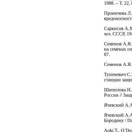
1988. – Т. 22,
Проничева Л.
вредоносности
Саркисов А.Х
хоз. СССР, 194
Семенов А.Я.
на семенах оз
87.
Семенов А.Я.,
Тупеневич С.
станции защит
Шипилова Н.П
России // Защ
Ячевский А.А.
Ячевский А.А
Бородину / По
Aoki T., O’Do