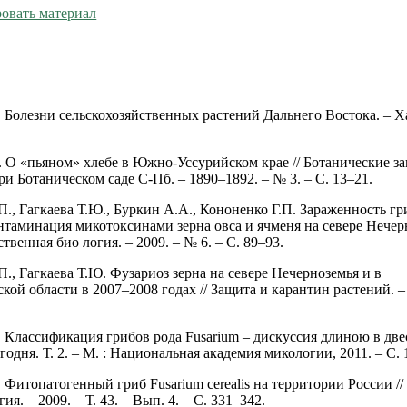
овать материал
 Болезни сельскохозяйственных растений Дальнего Востока. – Х
 О «пьяном» хлебе в Южно-Уссурийском крае // Ботанические за
и Ботаническом саде С-Пб. – 1890–1892. – № 3. – С. 13–21.
П., Гагкаева Т.Ю., Буркин А.А., Кононенко Г.П. Зараженность г
онтаминация микотоксинами зерна овса и ячменя на севере Нечерн
твенная био логия. – 2009. – № 6. – C. 89–93.
., Гагкаева Т.Ю. Фузариоз зерна на севере Нечерноземья и в
ой области в 2007–2008 годах // Защита и карантин растений. –
 Классификация грибов рода Fusarium – дискуссия длиною в двес
одня. Т. 2. – М. : Национальная академия микологии, 2011. – С. 
. Фитопатогенный гриб Fusarium cerealis на территории России /
ия. – 2009. – Т. 43. – Вып. 4. – С. 331–342.