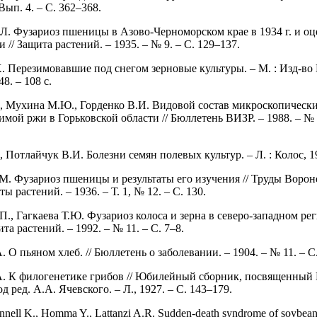
 Вып. 4. – С. 362–368.
Л. Фузариоз пшеницы в Азово-Черноморском крае в 1934 г. и оц
 // Защита растений. – 1935. – № 9. – С. 129–137.
. Перезимовавшие под снегом зерновые культуры. – М. : Изд-во 
8. – 108 с.
, Мухина М.Ю., Горденко В.И. Видовой состав микроскопическ
имой ржи в Горьковской области // Бюллетень ВИЗР. – 1988. – № 
 Потлайчук В.И. Болезни семян полевых культур. – Л. : Колос, 19
М. Фузариоз пшеницы и результаты его изучения // Труды Воро
ы растений. – 1936. – Т. 1, № 12. – С. 130.
., Гагкаева Т.Ю. Фузариоз колоса и зерна в северо-западном ре
ита растений. – 1992. – № 11. – С. 7–8.
 О пьяном хлеб. // Бюллетень о заболевании. – 1904. – № 11. – С
. К филогенетике грибов // Юбилейный сборник, посвященный 
д ред. А.А. Ячевского. – Л., 1927. – С. 143–179.
nnell K., Homma Y., Lattanzi A.R. Sudden-death syndrome of soybean