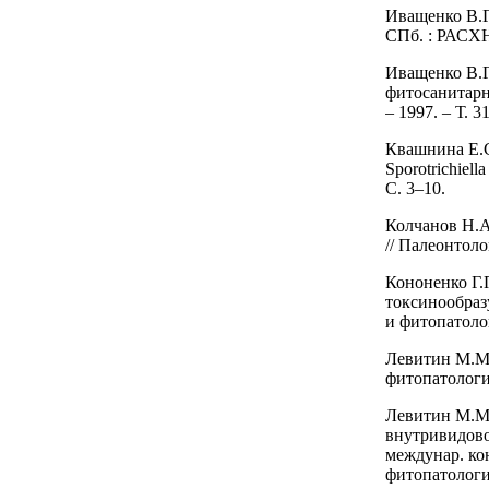
Иващенко В.Г
СПб. : РАСХН,
Иващенко В.Г
фитосанитарн
– 1997. – Т. 3
Квашнина Е.С
Sporotrichiel
С. 3–10.
Колчанов Н.А
// Палеонтоло
Кононенко Г.
токсинообраз
и фитопатолог
Левитин М.М.
фитопатология
Левитин М.М.
внутривидовом
междунар. ко
фитопатологии