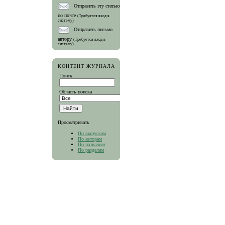
Отправить эту статью
по почте
(Требуется вход в
систему)
Отправить письмо
автору
(Требуется вход в
систему)
КОНТЕНТ ЖУРНАЛА
Поиск
Область поиска
Просматривать
По выпускам
По авторам
По названию
По разделам