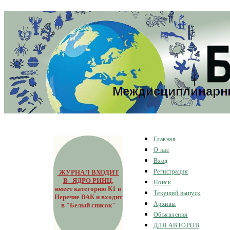
Главная
О нас
Вход
ЖУРНАЛ ВХОДИТ
Регистрация
В ЯДРО РИНЦ
,
Поиск
имеет категорию К1 в
Текущий выпуск
Перечне ВАК и входит
Архивы
в "Белый список"
Объявления
ДЛЯ АВТОРОВ