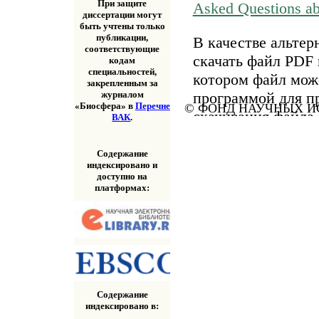
При защите
Asked Questions a
диссертации могут
быть учтены только
публикации,
В качестве альтер
соответствующие
скачать файл PDF 
кодам
специальностей,
котором файл мож
закрепленным за
программой для п
журналом
«Биосфера» в
Перечне
© ФОНД НАУЧНЫХ ИС
скачивания файла
ВАК
.
«Скачать» выше.
Содержание
индексировано и
доступно на
платформах:
Содержание
индексировано в: