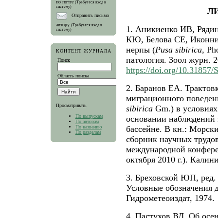
по почте
(Требуется вход в
систему)
Л
Отправить письмо
автору
(Требуется вход в
1. Аникиенко ИВ, Ряди
систему)
КЮ, Белова СЕ, Иконни
нерпы (
Pusa sibirica
, Ph
КОНТЕНТ ЖУРНАЛА
патология. Зоол журн. 2
Поиск
https://doi.org/10.3185
Область поиска
2. Баранов ЕА. Трактов
миграционного поведени
Просматривать
sibirica
Gm.) в условиях
По выпускам
основании наблюдений 
По авторам
По названию
бассейне. В кн.: Морск
По разделам
сборник научных трудо
международной конфере
октября 2010 г.). Калини
3. Бреховской ЮП, ред.
Условные обозначения д
Гидрометеоиздат, 1974.
4. Пастухов ВД. Об осе