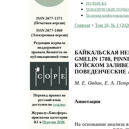
ПОДПИСКА
ТЕМАТИЧЕСКИЕ ПОДБ
Политика конфиденциальн
ISSN 2077-1371
(Печатная версия)
Главная
>
Том 18, № 1 (202
ISSN 2077-1460
(Электронная версия)
Редакция журнала
поддерживает
БАЙКАЛЬСКАЯ НЕР
правила Комитета по
публикационной этике
GMELIN 1788, PINN
КУЙСКОМ ЗАЛИВЕ О
ПОВЕДЕНЧЕСКИЕ
М. Е. Овдин, Е. А. Пет
Перевод правил на
русский язык
Аннотация
доступен по
ссылке
.
Журналу«Биосфера»
присвоена категория
К1 в
Перечне ВАК
На основании анализа 