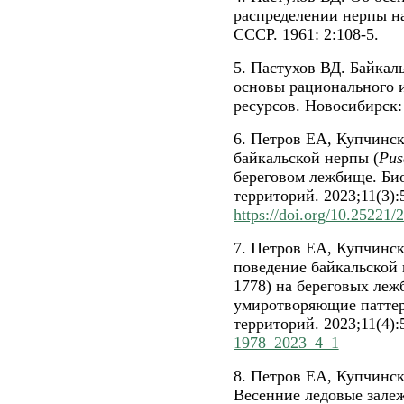
распределении нерпы н
СССР. 1961: 2:108-5.
5. Пастухов ВД. Байкал
основы рационального 
ресурсов. Новосибирск:
6. Петров ЕА, Купчинс
байкальской нерпы (
Pus
береговом лежбище. Би
территорий. 2023;11(3):
https://doi.org/10.25221
7. Петров ЕА, Купчинс
поведение байкальской
1778) на береговых леж
умиротворяющие паттер
территорий. 2023;11(4):
1978_2023_4_1
8. Петров ЕА, Купчинс
Весенние ледовые залеж