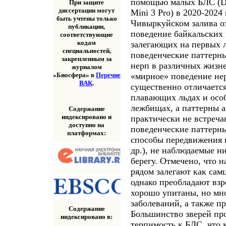
помощью малых БЛС (DJI
При защите
диссертации могут
Mini 3 Pro) в 2020-2024
быть учтены только
Чивыркуйском залива оз
публикации,
поведение байкальских 
соответствующие
кодам
залегающих на первых 
специальностей,
поведенческие паттерн
закрепленным за
нерп в различных жизне
журналом
«мирное» поведение нер
«Биосфера» в
Перечне
ВАК
.
существенно отличается
плавающих льдах и особ
лежбищах, а паттерны а
Содержание
индексировано и
практически не встреч
доступно на
поведенческие паттерны
платформах:
способы передвижения 
др.), не наблюдаемые н
берегу. Отмечено, что 
рядом залегают как самц
однако преобладают взр
хорошо упитаны, но мн
заболеваний, а также п
Содержание
Большинство зверей пр
индексировано в:
терпимость к БЛС, что 