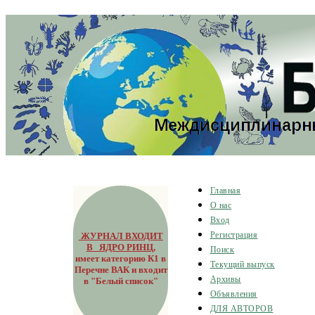
Главная
О нас
Вход
ЖУРНАЛ ВХОДИТ
Регистрация
В ЯДРО РИНЦ
,
Поиск
имеет категорию К1 в
Текущий выпуск
Перечне ВАК и входит
Архивы
в "Белый список"
Объявления
ДЛЯ АВТОРОВ