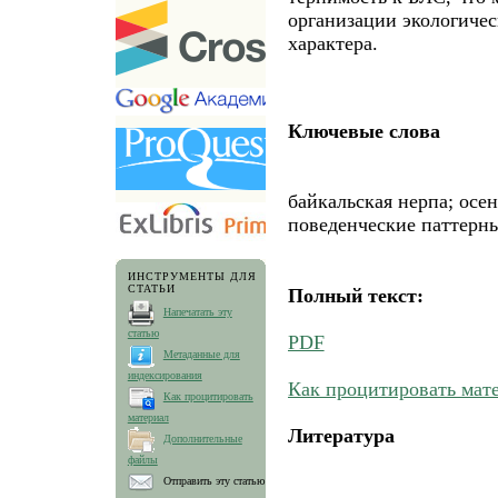
организации экологичес
характера.
Ключевые слова
байкальская нерпа; осе
поведенческие паттерн
ИНСТРУМЕНТЫ ДЛЯ
СТАТЬИ
Полный текст:
Напечатать эту
статью
PDF
Метаданные для
индексирования
Как процитировать мат
Как процитировать
материал
Литература
Дополнительные
файлы
Отправить эту статью