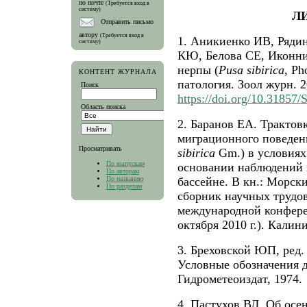
по почте
(Требуется вход в
систему)
Л
Отправить письмо
автору
(Требуется вход в
1. Аникиенко ИВ, Ряди
систему)
КЮ, Белова СЕ, Иконни
нерпы (
Pusa sibirica
, Ph
КОНТЕНТ ЖУРНАЛА
патология. Зоол журн. 2
Поиск
https://doi.org/10.3185
Область поиска
2. Баранов ЕА. Трактов
миграционного поведени
Просматривать
sibirica
Gm.) в условиях
По выпускам
основании наблюдений 
По авторам
По названию
бассейне. В кн.: Морск
По разделам
сборник научных трудо
международной конфере
октября 2010 г.). Калини
3. Бреховской ЮП, ред.
Условные обозначения д
Гидрометеоиздат, 1974.
4. Пастухов ВД. Об осе