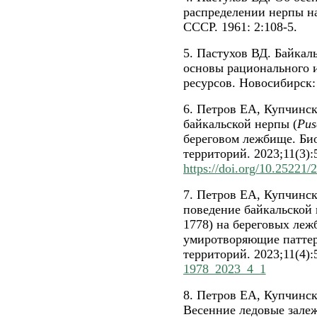
распределении нерпы н
СССР. 1961: 2:108-5.
5. Пастухов ВД. Байкал
основы рационального 
ресурсов. Новосибирск:
6. Петров ЕА, Купчинс
байкальской нерпы (
Pus
береговом лежбище. Би
территорий. 2023;11(3):
https://doi.org/10.25221
7. Петров ЕА, Купчинс
поведение байкальской
1778) на береговых леж
умиротворяющие паттер
территорий. 2023;11(4):
1978_2023_4_1
8. Петров ЕА, Купчинс
Весенние ледовые залеж