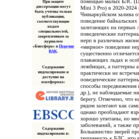
помощью малых БЛС (DJI
При защите
диссертации могут
Mini 3 Pro) в 2020-2024
быть учтены только
Чивыркуйском залива оз
публикации,
поведение байкальских 
соответствующие
кодам
залегающих на первых 
специальностей,
поведенческие паттерн
закрепленным за
нерп в различных жизне
журналом
«мирное» поведение нер
«Биосфера» в
Перечне
ВАК
.
существенно отличается
плавающих льдах и особ
лежбищах, а паттерны а
Содержание
индексировано и
практически не встреч
доступно на
поведенческие паттерны
платформах:
способы передвижения 
др.), не наблюдаемые н
берегу. Отмечено, что 
рядом залегают как самц
однако преобладают взр
хорошо упитаны, но мн
заболеваний, а также п
Содержание
Большинство зверей пр
индексировано в:
терпимость к БЛС, что 