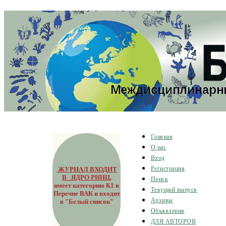
Главная
О нас
Вход
ЖУРНАЛ ВХОДИТ
Регистрация
В ЯДРО РИНЦ
,
Поиск
имеет категорию К1 в
Текущий выпуск
Перечне ВАК и входит
Архивы
в "Белый список"
Объявления
ДЛЯ АВТОРОВ