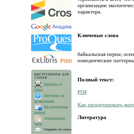
организации экологичес
характера.
Ключевые слова
байкальская нерпа; осе
поведенческие паттерн
ИНСТРУМЕНТЫ ДЛЯ
СТАТЬИ
Полный текст:
Напечатать эту
статью
PDF
Метаданные для
индексирования
Как процитировать мат
Как процитировать
материал
Литература
Дополнительные
файлы
Отправить эту статью