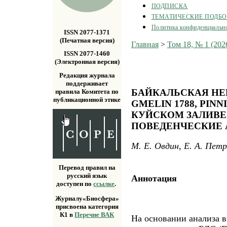
ПОДПИСКА
ТЕМАТИЧЕСКИЕ ПОДБ
Политика конфиденциальн
ISSN 2077-1371
(Печатная версия)
Главная
>
Том 18, № 1 (202
ISSN 2077-1460
(Электронная версия)
Редакция журнала
поддерживает
БАЙКАЛЬСКАЯ НЕР
правила Комитета по
публикационной этике
GMELIN 1788, PINN
КУЙСКОМ ЗАЛИВЕ О
ПОВЕДЕНЧЕСКИЕ
М. Е. Овдин, Е. А. Пет
Перевод правил на
русский язык
Аннотация
доступен по
ссылке
.
Журналу«Биосфера»
присвоена категория
К1 в
Перечне ВАК
На основании анализа 