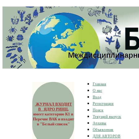
Главная
О нас
Вход
ЖУРНАЛ ВХОДИТ
Регистрация
В ЯДРО РИНЦ
,
Поиск
имеет категорию К1 в
Текущий выпуск
Перечне ВАК и входит
Архивы
в "Белый список"
Объявления
ДЛЯ АВТОРОВ