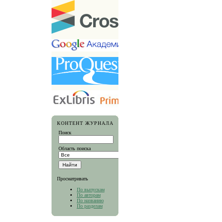
КОНТЕНТ ЖУРНАЛА
Поиск
Область поиска
Просматривать
По выпускам
По авторам
По названию
По разделам