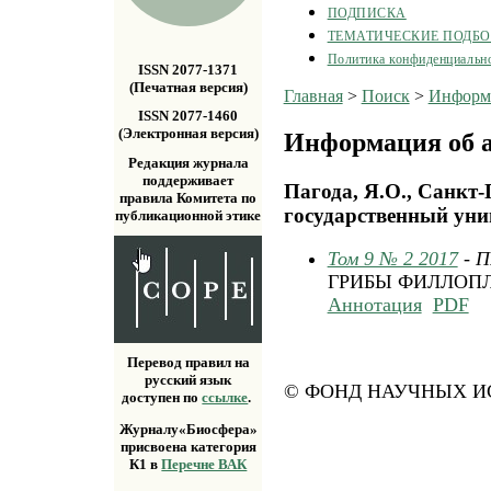
ПОДПИСКА
ТЕМАТИЧЕСКИЕ ПОДБ
Политика конфиденциальн
ISSN 2077-1371
(Печатная версия)
Главная
>
Поиск
>
Информа
ISSN 2077-1460
(Электронная версия)
Информация об а
Редакция журнала
поддерживает
Пагода, Я.О., Санкт
правила Комитета по
государственный унив
публикационной этике
Том 9 № 2 2017
- 
ГРИБЫ ФИЛЛОПЛ
Аннотация
PDF
Перевод правил на
русский язык
© ФОНД НАУЧНЫХ ИС
доступен по
ссылке
.
Журналу«Биосфера»
присвоена категория
К1 в
Перечне ВАК