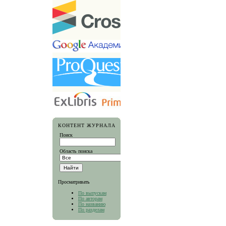
КОНТЕНТ ЖУРНАЛА
Поиск
Область поиска
Просматривать
По выпускам
По авторам
По названию
По разделам