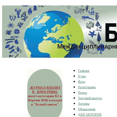
Главная
О нас
Вход
ЖУРНАЛ ВХОДИТ
Регистрация
В ЯДРО РИНЦ
,
Поиск
имеет категорию К1 в
Текущий выпуск
Перечне ВАК и входит
Архивы
в "Белый список"
Объявления
ДЛЯ АВТОРОВ