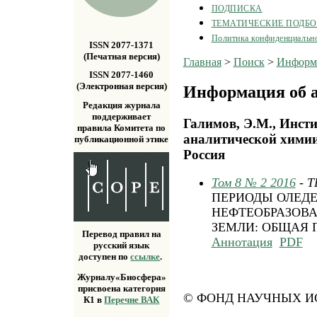
ПОДПИСКА
ТЕМАТИЧЕСКИЕ ПОДБ
Политика конфиденциальн
ISSN 2077-1371
(Печатная версия)
Главная
>
Поиск
>
Информа
ISSN 2077-1460
(Электронная версия)
Информация об а
Редакция журнала
поддерживает
Галимов, Э.М., Инст
правила Комитета по
аналитической химии
публикационной этике
Россия
Том 8 № 2 2016
- 
ПЕРИОДЫ ОЛЕД
НЕФТЕОБРАЗОВА
ЗЕМЛИ: ОБЩАЯ 
Перевод правил на
Аннотация
PDF
русский язык
доступен по
ссылке
.
Журналу«Биосфера»
присвоена категория
© ФОНД НАУЧНЫХ ИС
К1 в
Перечне ВАК