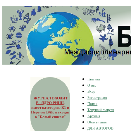
Главная
О нас
Вход
ЖУРНАЛ ВХОДИТ
Регистрация
В ЯДРО РИНЦ
,
Поиск
имеет категорию К1 в
Текущий выпуск
Перечне ВАК и входит
Архивы
в "Белый список"
Объявления
ДЛЯ АВТОРОВ