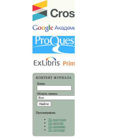
КОНТЕНТ ЖУРНАЛА
Поиск
Область поиска
Просматривать
По выпускам
По авторам
По названию
По разделам