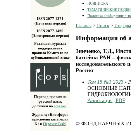
ПОДПИСКА
ТЕМАТИЧЕСКИЕ ПОДБ
Политика конфиденциальн
ISSN 2077-1371
(Печатная версия)
Главная
>
Поиск
>
Информа
ISSN 2077-1460
(Электронная версия)
Информация об а
Редакция журнала
поддерживает
Зинченко, Т.Д., Инст
правила Комитета по
бассейна РАН – фили
публикационной этике
исследовательского ц
Россия
Том 15 №1 2023
- 
ОСНОВНЫЕ НАП
ГИДРОБИОЛОГИ
Перевод правил на
Аннотация
PDF
русский язык
доступен по
ссылке
.
Журналу«Биосфера»
присвоена категория
© ФОНД НАУЧНЫХ ИС
К1 в
Перечне ВАК