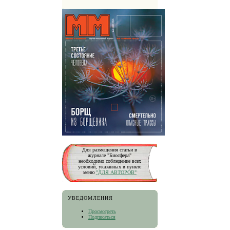
Для размещения статьи в
журнале "Биосфера"
необходимо соблюдение всех
условий, указанных в пункте
меню
"ДЛЯ АВТОРОВ"
УВЕДОМЛЕНИЯ
Просмотреть
Подписаться