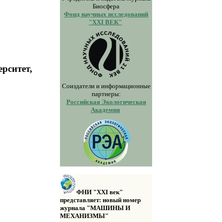
Биосфера
Фонд научных исследований
"XXI ВЕК"
рситет,
Соиздатели и информационные
партнеры:
Российская Экологическая
Академия
ФНИ "XXI век"
представляет: новый номер
журнала "МАШИНЫ И
МЕХАНИЗМЫ"