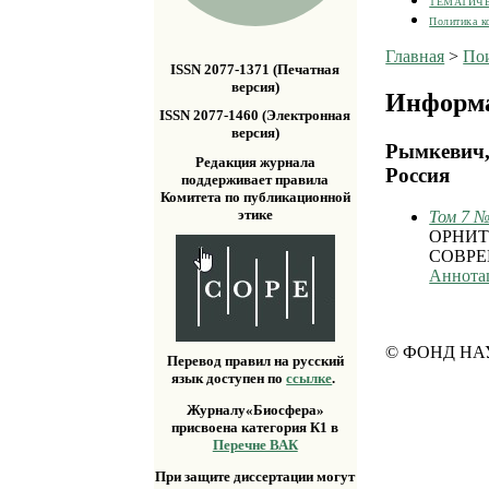
ТЕМАТИЧ
Политика к
Главная
>
По
ISSN 2077-1371 (Печатная
версия)
Информа
ISSN 2077-1460 (Электронная
версия)
Рымкевич,
Редакция журнала
Россия
поддерживает правила
Комитета по публикационной
этике
Том 7 №
ОРНИТ
СОВРЕ
Аннота
© ФОНД НА
Перевод правил на русский
язык доступен по
ссылке
.
Журналу«Биосфера»
присвоена категория К1 в
Перечне ВАК
При защите диссертации могут