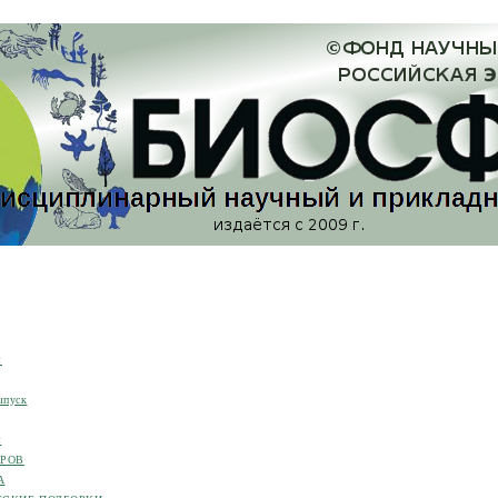
я
ыпуск
я
ОРОВ
А