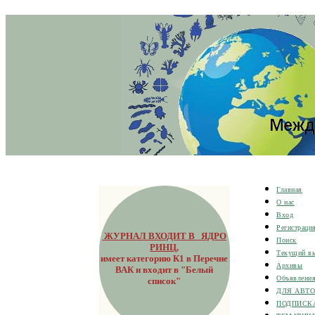
Главная
О нас
Вход
Регистраци
ЖУРНАЛ ВХОДИТ В ЯДРО
Поиск
РИНЦ
,
Текущий в
имеет категорию К1 в Перечне
Архивы
ВАК и входит в "Белый
Объявлени
список"
ДЛЯ АВТ
ПОДПИСК