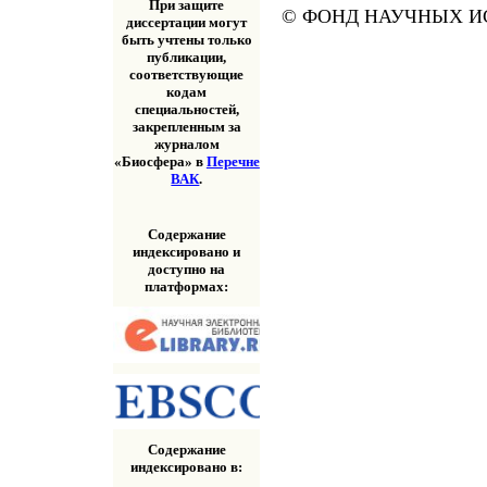
При защите
© ФОНД НАУЧНЫХ ИС
диссертации могут
быть учтены только
публикации,
соответствующие
кодам
специальностей,
закрепленным за
журналом
«Биосфера» в
Перечне
ВАК
.
Содержание
индексировано и
доступно на
платформах:
Содержание
индексировано в: