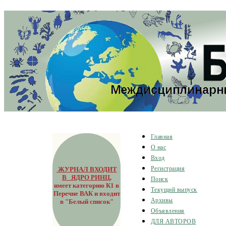
Главная
О нас
Вход
ЖУРНАЛ ВХОДИТ
Регистрация
В ЯДРО РИНЦ
,
Поиск
имеет категорию К1 в
Текущий выпуск
Перечне ВАК и входит
Архивы
в "Белый список"
Объявления
ДЛЯ АВТОРОВ