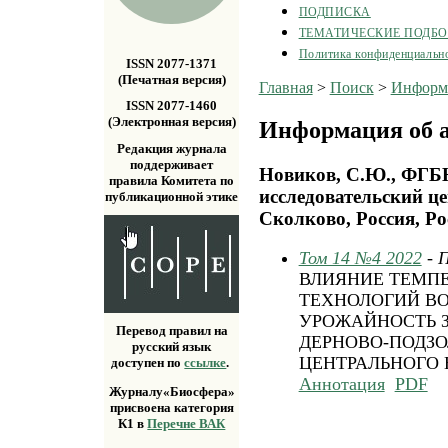
ПОДПИСКА
ТЕМАТИЧЕСКИЕ ПОДБ
Политика конфиденциальн
ISSN 2077-1371
(Печатная версия)
Главная
>
Поиск
>
Информа
ISSN 2077-1460
(Электронная версия)
Информация об а
Редакция журнала
поддерживает
Новиков, С.Ю., ФГ
правила Комитета по
исследовательский ц
публикационной этике
Сколково, Россия, Ро
Том 14 №4 2022
- 
ВЛИЯНИЕ ТЕМПЕ
ТЕХНОЛОГИЙ В
УРОЖАЙНОСТЬ З
Перевод правил на
ДЕРНОВО-ПОДЗ
русский язык
ЦЕНТРАЛЬНОГО 
доступен по
ссылке
.
Аннотация
PDF
Журналу«Биосфера»
присвоена категория
К1 в
Перечне ВАК