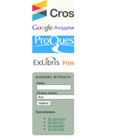
КОНТЕНТ ЖУРНАЛА
Поиск
Область поиска
Просматривать
По выпускам
По авторам
По названию
По разделам