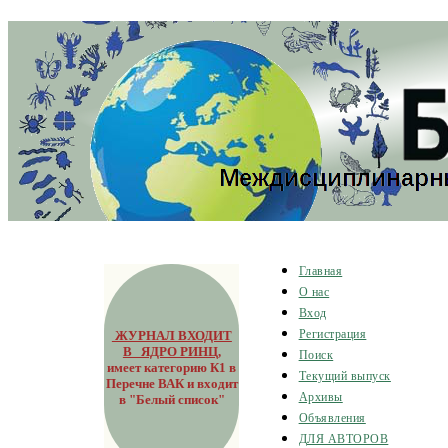
Главная
О нас
Вход
ЖУРНАЛ ВХОДИТ
Регистрация
В ЯДРО РИНЦ
,
Поиск
имеет категорию К1 в
Текущий выпуск
Перечне ВАК и входит
Архивы
в "Белый список"
Объявления
ДЛЯ АВТОРОВ