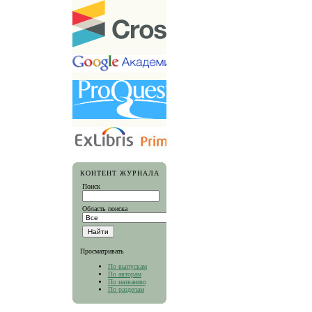
КОНТЕНТ ЖУРНАЛА
Поиск
Область поиска
Просматривать
По выпускам
По авторам
По названию
По разделам