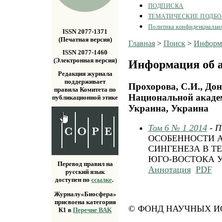
ПОДПИСКА
ТЕМАТИЧЕСКИЕ ПОДБ
Политика конфиденциальн
ISSN 2077-1371
(Печатная версия)
Главная
>
Поиск
>
Информа
ISSN 2077-1460
(Электронная версия)
Информация об а
Редакция журнала
поддерживает
Прохорова, С.И., До
правила Комитета по
Национальной акаде
публикационной этике
Украина, Украина
Том 6 № 1 2014
- 
ОСОБЕННОСТИ 
СИНГЕНЕЗА В 
ЮГО-ВОСТОКА 
Перевод правил на
Аннотация
PDF
русский язык
доступен по
ссылке
.
Журналу«Биосфера»
присвоена категория
© ФОНД НАУЧНЫХ ИС
К1 в
Перечне ВАК