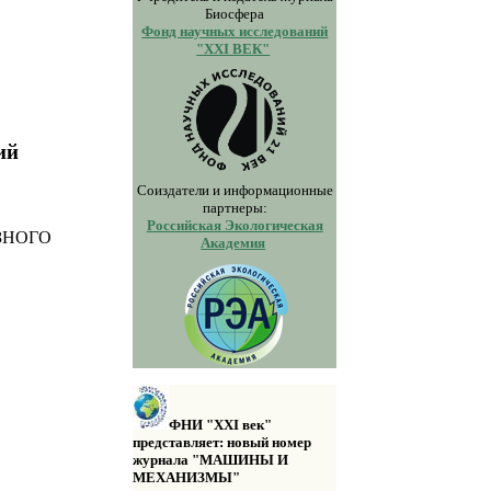
Биосфера
Фонд научных исследований
"XXI ВЕК"
ий
я
Соиздатели и информационные
партнеры:
Российская Экологическая
ЗНОГО
Академия
ФНИ "XXI век"
представляет: новый номер
журнала "МАШИНЫ И
МЕХАНИЗМЫ"