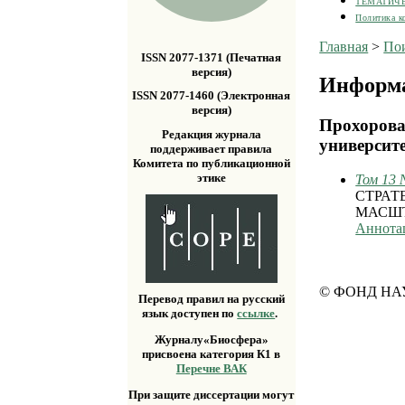
ТЕМАТИЧ
Политика к
Главная
>
По
ISSN 2077-1371 (Печатная
версия)
Информа
ISSN 2077-1460 (Электронная
версия)
Прохорова
Редакция журнала
университ
поддерживает правила
Комитета по публикационной
этике
Том 13 
СТРАТ
МАСШТ
Аннота
© ФОНД НА
Перевод правил на русский
язык доступен по
ссылке
.
Журналу«Биосфера»
присвоена категория К1 в
Перечне ВАК
При защите диссертации могут