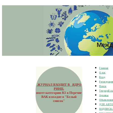
Главная
О нас
Вход
Регистраци
ЖУРНАЛ ВХОДИТ В ЯДРО
Поиск
РИНЦ
,
Текущий в
имеет категорию К1 в Перечне
Архивы
ВАК и входит в "Белый
Объявлени
список"
ДЛЯ АВТ
ПОДПИСК