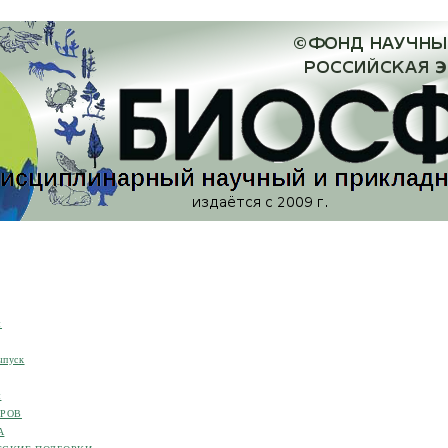
я
ыпуск
я
ОРОВ
А