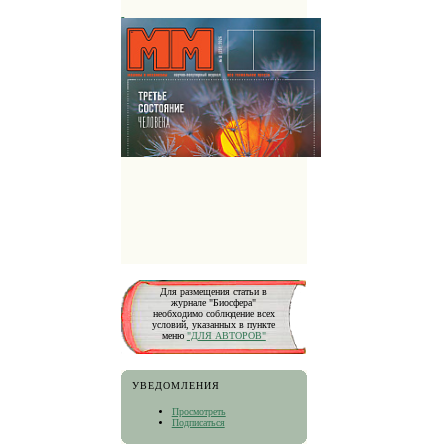
Для размещения статьи в
журнале "Биосфера"
необходимо соблюдение всех
условий, указанных в пункте
меню
"ДЛЯ АВТОРОВ"
УВЕДОМЛЕНИЯ
Просмотреть
Подписаться