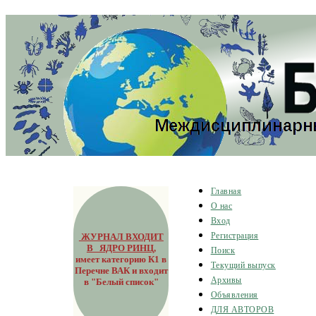
Главная
О нас
Вход
ЖУРНАЛ ВХОДИТ
Регистрация
В ЯДРО РИНЦ
,
Поиск
имеет категорию К1 в
Текущий выпуск
Перечне ВАК и входит
Архивы
в "Белый список"
Объявления
ДЛЯ АВТОРОВ