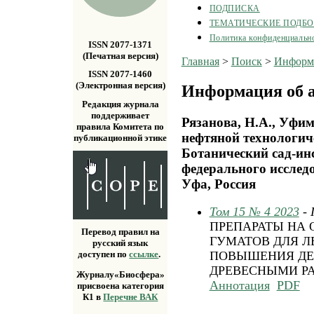
ПОДПИСКА
ТЕМАТИЧЕСКИЕ ПОДБ
Политика конфиденциальн
ISSN 2077-1371
(Печатная версия)
Главная
>
Поиск
>
Информа
ISSN 2077-1460
(Электронная версия)
Информация об а
Редакция журнала
поддерживает
Рязанова, Н.А., Уфи
правила Комитета по
нефтяной технологич
публикационной этике
Ботанический сад-ин
федерального исслед
Уфа, Россия
Том 15 № 4 2023
-
ПРЕПАРАТЫ НА 
Перевод правил на
ГУМАТОВ ДЛЯ 
русский язык
доступен по
ссылке
.
ПОВЫШЕНИЯ ДЕ
ДРЕВЕСНЫМИ Р
Журналу«Биосфера»
Аннотация
PDF
присвоена категория
К1 в
Перечне ВАК