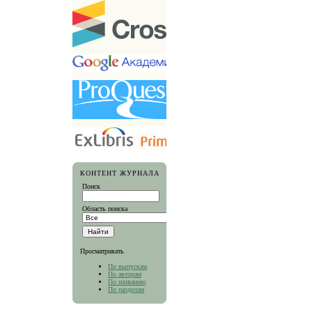
КОНТЕНТ ЖУРНАЛА
Поиск
Область поиска
Просматривать
По выпускам
По авторам
По названию
По разделам