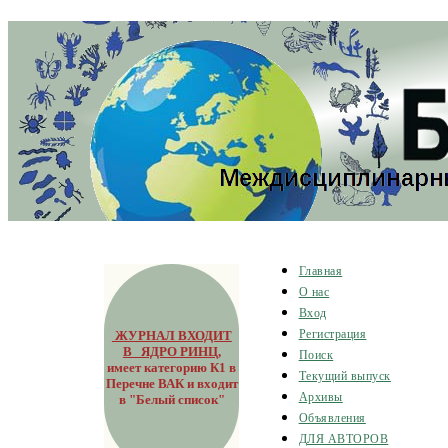
Главная
О нас
Вход
ЖУРНАЛ ВХОДИТ
Регистрация
В ЯДРО РИНЦ
,
Поиск
имеет категорию К1 в
Текущий выпуск
Перечне ВАК и входит
Архивы
в "Белый список"
Объявления
ДЛЯ АВТОРОВ