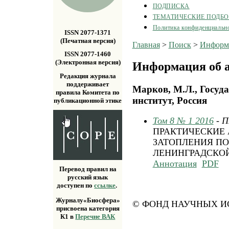
ПОДПИСКА
ТЕМАТИЧЕСКИЕ ПОДБ
Политика конфиденциальн
ISSN 2077-1371
(Печатная версия)
Главная
>
Поиск
>
Информа
ISSN 2077-1460
(Электронная версия)
Информация об а
Редакция журнала
поддерживает
Марков, М.Л., Госуд
правила Комитета по
институт, Россия
публикационной этике
Том 8 № 1 2016
- 
ПРАКТИЧЕСКИЕ 
ЗАТОПЛЕНИЯ ПО
ЛЕНИНГРАДСКО
Аннотация
PDF
Перевод правил на
русский язык
доступен по
ссылке
.
Журналу«Биосфера»
© ФОНД НАУЧНЫХ ИС
присвоена категория
К1 в
Перечне ВАК