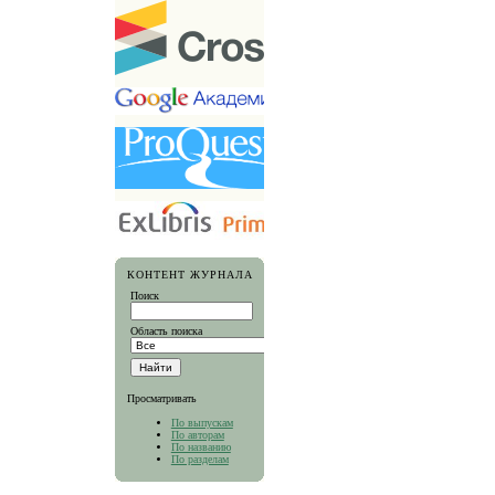
КОНТЕНТ ЖУРНАЛА
Поиск
Область поиска
Просматривать
По выпускам
По авторам
По названию
По разделам